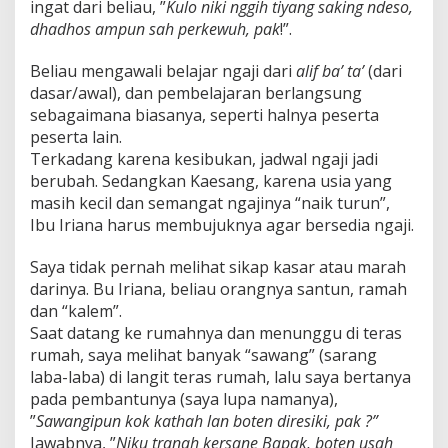
ingat dari beliau, ”
Kulo niki nggih tiyang saking ndeso,
dhadhos ampun sah perkewuh, pak
!”.
Beliau mengawali belajar ngaji dari
alif ba’ ta’
(dari
dasar/awal), dan pembelajaran berlangsung
sebagaimana biasanya, seperti halnya peserta
peserta lain.
Terkadang karena kesibukan, jadwal ngaji jadi
berubah. Sedangkan Kaesang, karena usia yang
masih kecil dan semangat ngajinya “naik turun”,
Ibu Iriana harus membujuknya agar bersedia ngaji.
Saya tidak pernah melihat sikap kasar atau marah
darinya. Bu Iriana, beliau orangnya santun, ramah
dan “kalem”.
Saat datang ke rumahnya dan menunggu di teras
rumah, saya melihat banyak “sawang” (sarang
laba-laba) di langit teras rumah, lalu saya bertanya
pada pembantunya (saya lupa namanya),
”
Sawangipun kok kathah lan boten diresiki, pak ?”
Jawabnya, ”
Niku tranah kersane Bapak, boten usah