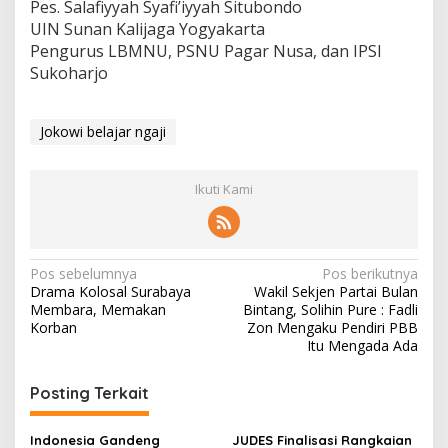
Pes. Salafiyyah Syafi’iyyah Situbondo
UIN Sunan Kalijaga Yogyakarta
Pengurus LBMNU, PSNU Pagar Nusa, dan IPSI
Sukoharjo
Jokowi belajar ngaji
Ikuti Kami
N
Pos sebelumnya
Pos berikutnya
Drama Kolosal Surabaya
Wakil Sekjen Partai Bulan
a
Membara, Memakan
Bintang, Solihin Pure : Fadli
v
Korban
Zon Mengaku Pendiri PBB
Itu Mengada Ada
i
g
Posting Terkait
a
s
Indonesia Gandeng
JUDES Finalisasi Rangkaian