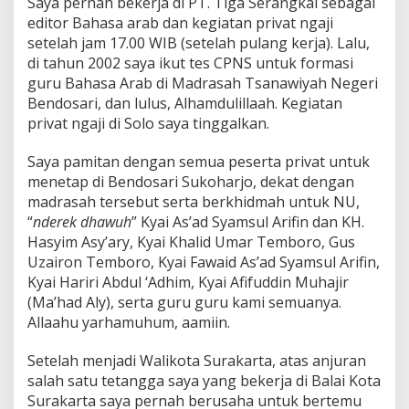
Saya pernah bekerja di PT. Tiga Serangkai sebagai
editor Bahasa arab dan kegiatan privat ngaji
setelah jam 17.00 WIB (setelah pulang kerja). Lalu,
di tahun 2002 saya ikut tes CPNS untuk formasi
guru Bahasa Arab di Madrasah Tsanawiyah Negeri
Bendosari, dan lulus, Alhamdulillaah. Kegiatan
privat ngaji di Solo saya tinggalkan.
Saya pamitan dengan semua peserta privat untuk
menetap di Bendosari Sukoharjo, dekat dengan
madrasah tersebut serta berkhidmah untuk NU,
“
nderek dhawuh
” Kyai As’ad Syamsul Arifin dan KH.
Hasyim Asy’ary, Kyai Khalid Umar Temboro, Gus
Uzairon Temboro, Kyai Fawaid As’ad Syamsul Arifin,
Kyai Hariri Abdul ‘Adhim, Kyai Afifuddin Muhajir
(Ma’had Aly), serta guru guru kami semuanya.
Allaahu yarhamuhum, aamiin.
Setelah menjadi Walikota Surakarta, atas anjuran
salah satu tetangga saya yang bekerja di Balai Kota
Surakarta saya pernah berusaha untuk bertemu