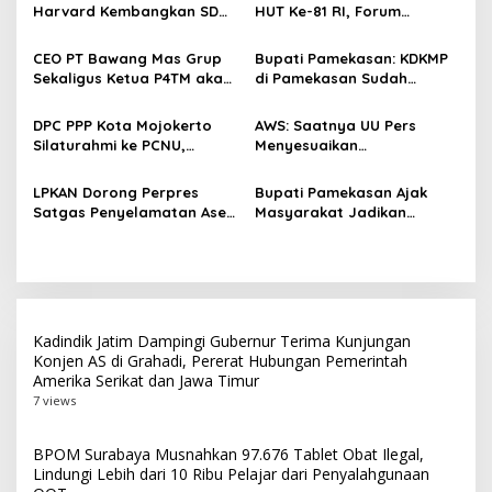
Harvard Kembangkan SDM
HUT Ke-81 RI, Forum
i
Unggul dan Riset Berkelas
Kebangsaan dan Beragam
p
Dunia
Lomba Siap Perkuat
CEO PT Bawang Mas Grup
Bupati Pamekasan: KDKMP
Solidaritas Jurnalis DPRD
Sekaligus Ketua P4TM akan
di Pamekasan Sudah
o
Surabaya
Memperjuangkan Petani
Beroperasi, Target 180 Unit
s
Tembakau di Madura
Selesai Akhir Juli 2026
DPC PPP Kota Mojokerto
AWS: Saatnya UU Pers
Silaturahmi ke PCNU,
Menyesuaikan
Perkuat Kolaborasi untuk
Perkembangan Platform
Masyarakat
Digital dan AI
LPKAN Dorong Perpres
Bupati Pamekasan Ajak
Satgas Penyelamatan Aset
Masyarakat Jadikan
Negara dan
Pancasila Pedoman Hidup
Pemberantasan Korupsi
Pada Peringatan Hari Lahir
Pancasila 2026
Kadindik Jatim Dampingi Gubernur Terima Kunjungan
Konjen AS di Grahadi, Pererat Hubungan Pemerintah
Amerika Serikat dan Jawa Timur
7 views
BPOM Surabaya Musnahkan 97.676 Tablet Obat Ilegal,
Lindungi Lebih dari 10 Ribu Pelajar dari Penyalahgunaan