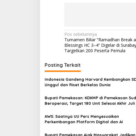
N
Pos sebelumnya
Turnamen Biliar “Ramadhan Break 
a
Blessings HC 3–4” Digelar di Suraba
v
Targetkan 200 Peserta Pemula
i
Posting Terkait
g
a
Indonesia Gandeng Harvard Kembangkan S
s
Unggul dan Riset Berkelas Dunia
i
Bupati Pamekasan: KDKMP di Pamekasan Su
p
Beroperasi, Target 180 Unit Selesai Akhir Juli
o
AWS: Saatnya UU Pers Menyesuaikan
s
Perkembangan Platform Digital dan AI
Bupati Pamekasan Ajak Masyarakat Jadikan