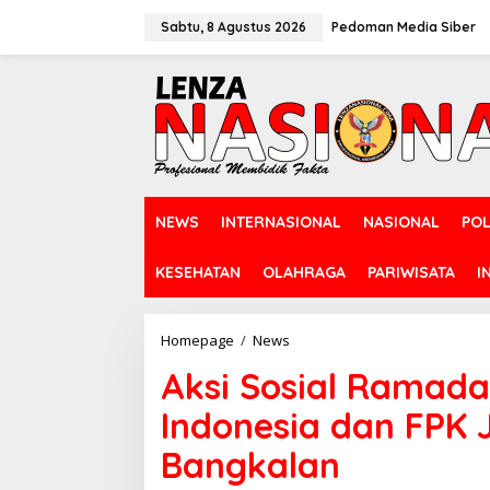
L
e
Sabtu, 8 Agustus 2026
Pedoman Media Siber
w
a
t
i
k
e
k
o
n
NEWS
INTERNASIONAL
NASIONAL
POL
t
e
n
KESEHATAN
OLAHRAGA
PARIWISATA
I
Homepage
/
News
A
k
Aksi Sosial Ramad
s
i
Indonesia dan FPK 
S
o
Bangkalan
s
i