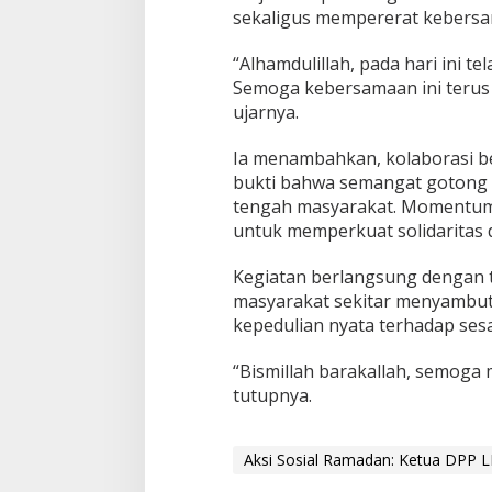
d
sekaligus mempererat kebersa
i
B
“Alhamdulillah, pada hari ini t
a
Semoga kebersamaan ini terus
n
ujarnya.
g
k
a
Ia menambahkan, kolaborasi be
l
bukti bahwa semangat gotong 
a
tengah masyarakat. Momentum 
n
untuk memperkuat solidaritas d
Kegiatan berlangsung dengan t
masyarakat sekitar menyambut 
kepedulian nyata terhadap sesa
“Bismillah barakallah, semoga
tutupnya.
Aksi Sosial Ramadan: Ketua DPP L