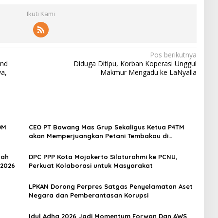
Ikuti Kami
Pos berikutnya
and
Diduga Ditipu, Korban Koperasi Unggul
ya,
Makmur Mengadu ke LaNyalla
DM
CEO PT Bawang Mas Grup Sekaligus Ketua P4TM
akan Memperjuangkan Petani Tembakau di
Madura
dah
DPC PPP Kota Mojokerto Silaturahmi ke PCNU,
 2026
Perkuat Kolaborasi untuk Masyarakat
LPKAN Dorong Perpres Satgas Penyelamatan Aset
Negara dan Pemberantasan Korupsi
‎Idul Adha 2026 Jadi Momentum Forwan Dan AWS