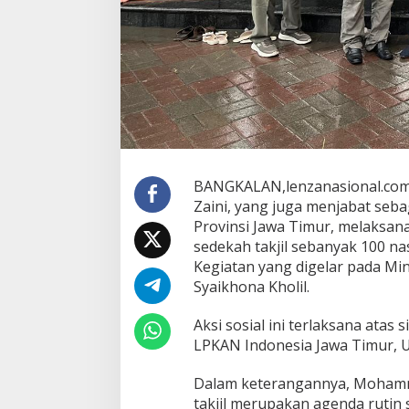
d
o
n
e
s
i
a
d
a
n
F
BANGKALAN,lenzanasional.com 
P
Zaini, yang juga menjabat se
K
J
Provinsi Jawa Timur, melaksa
a
sedekah takjil sebanyak 100 na
t
Kegiatan yang digelar pada Min
i
Syaikhona Kholil.
m
B
e
Aksi sosial ini terlaksana ata
r
LPKAN Indonesia Jawa Timur, ULI
b
a
Dalam keterangannya, Mohamm
g
takjil merupakan agenda rutin
i