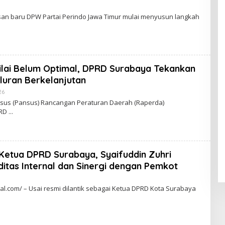
an baru DPW Partai Perindo Jawa Timur mulai menyusun langkah
nilai Belum Optimal, DPRD Surabaya Tekankan
luran Berkelanjutan
26
O
L
usus (Pansus) Rancangan Peraturan Daerah (Raperda)
E
PRD
H
Z
4
L
Z
4
 Ketua DPRD Surabaya, Syaifuddin Zuhri
L
iditas Internal dan Sinergi dengan Pemkot
l.com/ – Usai resmi dilantik sebagai Ketua DPRD Kota Surabaya