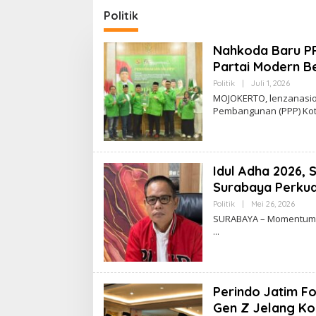
Tingkatkan Kualitas
Politik
Pembelajaran
Nahkoda Baru PP
Partai Modern B
Politik
|
Juli 1, 2026
O
L
MOJOKERTO, lenzanasio
E
Pembangunan (PPP) Ko
H
L
E
N
Z
A
Idul Adha 2026, 
N
A
Surabaya Perkua
S
I
Politik
|
Mei 26, 2026
O
O
L
SURABAYA – Momentum H
N
E
A
H
L
Z
4
L
Z
4
Perindo Jatim Fo
L
Gen Z Jelang Kon