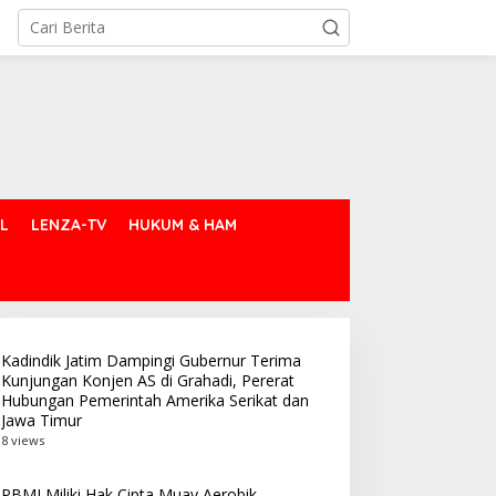
L
LENZA-TV
HUKUM & HAM
Kadindik Jatim Dampingi Gubernur Terima
Kunjungan Konjen AS di Grahadi, Pererat
Hubungan Pemerintah Amerika Serikat dan
Jawa Timur
BMI Miliki Hak Cipta Muay
514 Atlet dari 18 Provinsi
8 views
erobik Nusantara,
Siap Bertarung di
erkuat Pengembangan
Indonesia Muaythai
PBMI Miliki Hak Cipta Muay Aerobik
uaythai Indonesia
Championship 2026 di