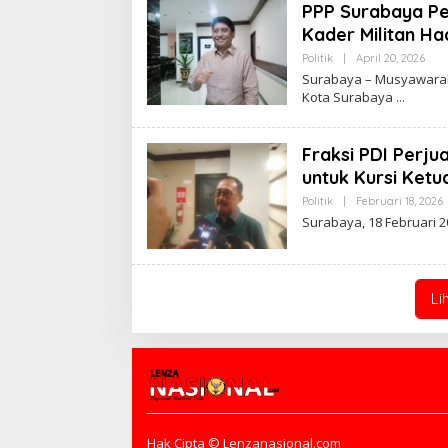
Z
PPP Surabaya Pe
4
Kader Militan Ha
L
Z
Politik
|
April 20, 2026
O
4
L
L
Surabaya – Musyawarah
E
Kota Surabaya
H
Z
4
L
Fraksi PDI Perj
Z
4
untuk Kursi Ket
L
Politik
|
Februari 18, 2026
L
Surabaya, 18 Februari 
Li
Hak Cipta © Lenzanasional.com