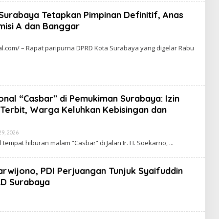
Surabaya Tetapkan Pimpinan Definitif, Anas
isi A dan Banggar
l.com/ – Rapat paripurna DPRD Kota Surabaya yang digelar Rabu
onal “Casbar” di Pemukiman Surabaya: Izin
 Terbit, Warga Keluhkan Kebisingan dan
29, 2026
O
L
tempat hiburan malam “Casbar” di Jalan Ir. H. Soekarno,
E
H
Z
4
arwijono, PDI Perjuangan Tunjuk Syaifuddin
L
RD Surabaya
Z
4
L