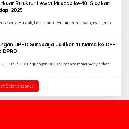
rkuat Struktur Lewat Muscab ke-10, Siapkan
dapi 2029
 Cabang (Muscab) ke-10 Partai Persatuan Pembangunan (PPP)
uangan DPRD Surabaya Usulkan 11 Nama ke DPP
ua DPRD
O
2026 – Fraksi PDI Perjuangan DPRD Surabaya resmi menyiapkan
E
H
Z
4
L
hat Selengkapnya
Z
4
L