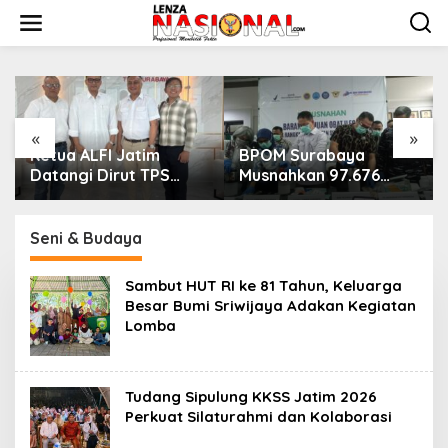
L
e
w
a
t
i
k
e
«
»
k
Ketua ALFI Jatim
BPOM Surabaya
o
Datangi Dirut TPS
Musnahkan 97.676
n
Surabaya Baru
Tablet Obat Ilegal,
t
Perkuat Konsolidasi
Lindungi Lebih dari 10
e
Peningkatan Layanan
Ribu Pelajar dari
Seni & Budaya
n
Penyalahgunaan OOT
Sambut HUT RI ke 81 Tahun, Keluarga
Besar Bumi Sriwijaya Adakan Kegiatan
Lomba
Tudang Sipulung KKSS Jatim 2026
Perkuat Silaturahmi dan Kolaborasi