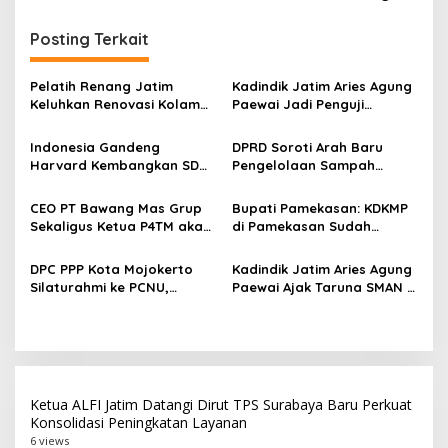
i
Posting Terkait
g
a
Pelatih Renang Jatim
Kadindik Jatim Aries Agung
s
Keluhkan Renovasi Kolam
Paewai Jadi Penguji
Kertajaya Mangkrak,
Seminar Evaluasi PKN
i
Persiapan Menuju PON 2028
Tingkat II 2026, Tekankan
Indonesia Gandeng
DPRD Soroti Arah Baru
p
Terganggu
Inovasi Berdampak bagi
Harvard Kembangkan SDM
Pengelolaan Sampah
Masyarakat
Unggul dan Riset Berkelas
Surabaya Usai Kebakaran
o
Dunia
TPA Benowo
CEO PT Bawang Mas Grup
Bupati Pamekasan: KDKMP
s
Sekaligus Ketua P4TM akan
di Pamekasan Sudah
Memperjuangkan Petani
Beroperasi, Target 180 Unit
Tembakau di Madura
Selesai Akhir Juli 2026
DPC PPP Kota Mojokerto
Kadindik Jatim Aries Agung
Silaturahmi ke PCNU,
Paewai Ajak Taruna SMAN 2
Perkuat Kolaborasi untuk
Taruna Pamong Praja
Masyarakat
Bojonegoro Budayakan
Hidup Sehat Lewat Senam
Pagi
Ketua ALFI Jatim Datangi Dirut TPS Surabaya Baru Perkuat
Konsolidasi Peningkatan Layanan
6 views