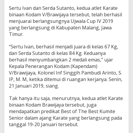
a
Sertu Ivan dan Serda Sutanto, kedua atlet Karate
J
binaan Kodam V/Brawijaya tersebut, telah berhasil
a
d
menjuarai berlangsungnya Ujwala Cup IV 2019
i
yang berlangsung di Kabupaten Malang, Jawa
P
Timur.
e
m
“Sertu Ivan, berhasil menjadi juara di kelas 67 Kg,
e
n
dan Serda Sutanto di kelas 84 Kg. Keduanya
a
berhasil menyumbangkan 2 medali emas,” ujar
n
Kepala Penerangan Kodam (Kapendam)
g
V/Brawijaya, Kolonel Inf Singgih Pambudi Arinto, S.
,
K
IP, M. M, ketika ditemui di ruangan kerjanya. Senin,
e
21 Januari 2019, siang.
j
u
Tak hanya itu saja, menurutnya, kedua atlet Karate
a
binaan Kodam Brawijaya tersebut, juga
r
a
mendapatkan predikat Best of The Best Kumite
a
Senior dalam ajang Karate yang berlangsung pada
n
tanggal 19-20 Januari tersebut.
K
a