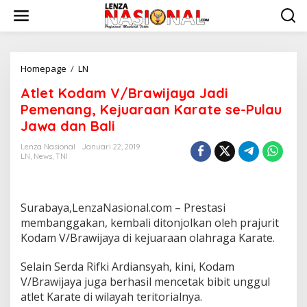
L
e
w
a
t
i
Homepage
/
LN
A
k
t
Atlet Kodam V/Brawijaya Jadi
e
l
k
e
Pemenang, Kejuaraan Karate se-Pulau
o
t
Jawa dan Bali
n
K
t
o
Lenza Nasional
Januari 22, 2019
e
d
LN
,
News
,
TNI
n
a
m
V
/
Surabaya,LenzaNasional.com – Prestasi
B
membanggakan, kembali ditonjolkan oleh prajurit
r
Kodam V/Brawijaya di kejuaraan olahraga Karate.
a
w
Selain Serda Rifki Ardiansyah, kini, Kodam
i
j
V/Brawijaya juga berhasil mencetak bibit unggul
a
atlet Karate di wilayah teritorialnya.
y