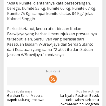
“Ada 8 kumite, diantaranya kata perseorangan,
r
a
beregu, kumite 55 Kg, kumite 60 Kg, kumite 67 Kg,
t
Kumite 75 Kg, sampai kumite di atas 84 Kg,” jelas
e
Kolonel Singgih.
s
e
Perlu diketahui, kedua atlet binaan Kodam
-
P
Brawijaya yang berhasil menunjukkan prestasinya
u
tersebut ialah, Sertu Ivan yang berasal dari
l
Kesatuan Jasdam V/Brawijaya dan Serda Sutanto,
a
dari Kesatuan yang sama. “2 atlet itu dari Satuan
u
Jasdam V/Brawijaya,” tandasnya.
J
a
w
a
Ikuti Kami
d
a
n
B
a
N
Pos sebelumnya
Pos berikutnya
l
Gerakan Santri Madura,
La Nyalla Pastikan Besok
i
a
Kapok Dukung Prabowo
Hadir Dalam Deklarasi
v
Jokowi-Ma’ruf di Magetan