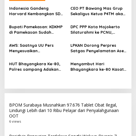
a
s
Indonesia Gandeng
CEO PT Bawang Mas Grup
Harvard Kembangkan SDM
Sekaligus Ketua P4TM akan
i
Unggul dan Riset Berkelas
Memperjuangkan Petani
p
Dunia
Tembakau di Madura
Bupati Pamekasan: KDKMP
DPC PPP Kota Mojokerto
di Pamekasan Sudah
Silaturahmi ke PCNU,
o
Beroperasi, Target 180 Unit
Perkuat Kolaborasi untuk
s
Selesai Akhir Juli 2026
Masyarakat
AWS: Saatnya UU Pers
LPKAN Dorong Perpres
Menyesuaikan
Satgas Penyelamatan Aset
Perkembangan Platform
Negara dan
Digital dan AI
Pemberantasan Korupsi
HUT Bhayangkara Ke-80,
Menyambut Hari
Polres sampang Adakan
Bhayangkara ke-80 Kasat
Bakti Sosial Dengan Bagi-
Lantas Polres Sampang
Bagi 300 Beras
Menggelar Kegiatan Bakti
Social
BPOM Surabaya Musnahkan 97.676 Tablet Obat Ilegal,
Lindungi Lebih dari 10 Ribu Pelajar dari Penyalahgunaan
OOT
6 views