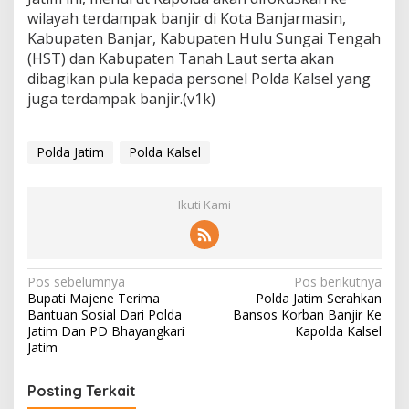
wilayah terdampak banjir di Kota Banjarmasin,
Kabupaten Banjar, Kabupaten Hulu Sungai Tengah
(HST) dan Kabupaten Tanah Laut serta akan
dibagikan pula kepada personel Polda Kalsel yang
juga terdampak banjir.(v1k)
Polda Jatim
Polda Kalsel
Ikuti Kami
N
Pos sebelumnya
Pos berikutnya
Bupati Majene Terima
Polda Jatim Serahkan
a
Bantuan Sosial Dari Polda
Bansos Korban Banjir Ke
v
Jatim Dan PD Bhayangkari
Kapolda Kalsel
Jatim
i
g
Posting Terkait