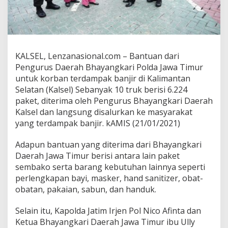
e
l
T
e
r
i
KALSEL, Lenzanasional.com – Bantuan dari
m
Pengurus Daerah Bhayangkari Polda Jawa Timur
a
untuk korban terdampak banjir di Kalimantan
B
Selatan (Kalsel) Sebanyak 10 truk berisi 6.224
a
n
paket, diterima oleh Pengurus Bhayangkari Daerah
s
Kalsel dan langsung disalurkan ke masyarakat
o
yang terdampak banjir. kAMIS (21/01/2021)
s
D
Adapun bantuan yang diterima dari Bhayangkari
a
r
Daerah Jawa Timur berisi antara lain paket
i
sembako serta barang kebutuhan lainnya seperti
B
perlengkapan bayi, masker, hand sanitizer, obat-
h
obatan, pakaian, sabun, dan handuk.
a
y
a
Selain itu, Kapolda Jatim Irjen Pol Nico Afinta dan
n
Ketua Bhayangkari Daerah Jawa Timur ibu Ully
g