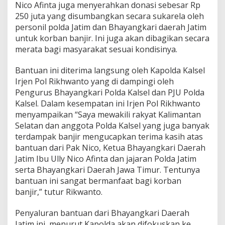
Nico Afinta juga menyerahkan donasi sebesar Rp
k
250 juta yang disumbangkan secara sukarela oleh
a
r
personil polda Jatim dan Bhayangkari daerah Jatim
i
untuk korban banjir. Ini juga akan dibagikan secara
P
merata bagi masyarakat sesuai kondisinya.
o
l
Bantuan ini diterima langsung oleh Kapolda Kalsel
d
a
Irjen Pol Rikhwanto yang di dampingi oleh
J
Pengurus Bhayangkari Polda Kalsel dan PJU Polda
a
Kalsel. Dalam kesempatan ini Irjen Pol Rikhwanto
t
menyampaikan “Saya mewakili rakyat Kalimantan
i
Selatan dan anggota Polda Kalsel yang juga banyak
m
terdampak banjir mengucapkan terima kasih atas
bantuan dari Pak Nico, Ketua Bhayangkari Daerah
Jatim Ibu Ully Nico Afinta dan jajaran Polda Jatim
serta Bhayangkari Daerah Jawa Timur. Tentunya
bantuan ini sangat bermanfaat bagi korban
banjir,” tutur Rikwanto.
Penyaluran bantuan dari Bhayangkari Daerah
Jatim ini, menurut Kapolda akan difokuskan ke