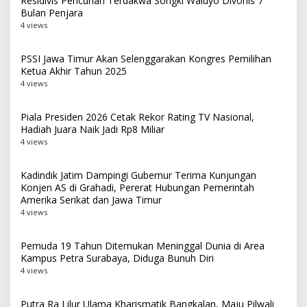
Residivis Pencurian Terdakwa Songki Waluyo Divonis 7
Bulan Penjara
4 views
PSSI Jawa Timur Akan Selenggarakan Kongres Pemilihan
Ketua Akhir Tahun 2025
4 views
Piala Presiden 2026 Cetak Rekor Rating TV Nasional,
Hadiah Juara Naik Jadi Rp8 Miliar
4 views
Kadindik Jatim Dampingi Gubernur Terima Kunjungan
Konjen AS di Grahadi, Pererat Hubungan Pemerintah
Amerika Serikat dan Jawa Timur
4 views
Pemuda 19 Tahun Ditemukan Meninggal Dunia di Area
Kampus Petra Surabaya, Diduga Bunuh Diri
4 views
Putra Ra Lilur Ulama Kharismatik Bangkalan, Maju Pilwali