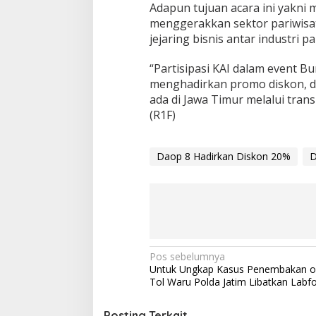
Adapun tujuan acara ini yakni m
menggerakkan sektor pariwis
jejaring bisnis antar industri p
“Partisipasi KAI dalam event B
menghadirkan promo diskon, d
ada di Jawa Timur melalui tran
(R1F)
Daop 8 Hadirkan Diskon 20%
D
N
Pos sebelumnya
Untuk Ungkap Kasus Penembakan o
a
Tol Waru Polda Jatim Libatkan Labfo
v
Posting Terkait