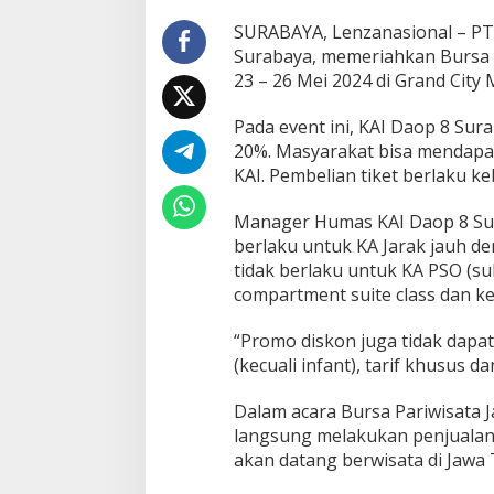
2
4
SURABAYA, Lenzanasional – PT 
,
Surabaya, memeriahkan Bursa P
D
23 – 26 Mei 2024 di Grand City 
a
o
Pada event ini, KAI Daop 8 Su
p
8
20%. Masyarakat bisa mendapa
H
KAI. Pembelian tiket berlaku k
a
d
Manager Humas KAI Daop 8 Sur
i
berlaku untuk KA Jarak jauh de
r
k
tidak berlaku untuk KA PSO (subs
a
compartment suite class dan ke
n
D
“Promo diskon juga tidak dapat
i
(kecuali infant), tarif khusus d
s
k
o
Dalam acara Bursa Pariwisata Ja
n
langsung melakukan penjualan
2
akan datang berwisata di Jawa 
0
%