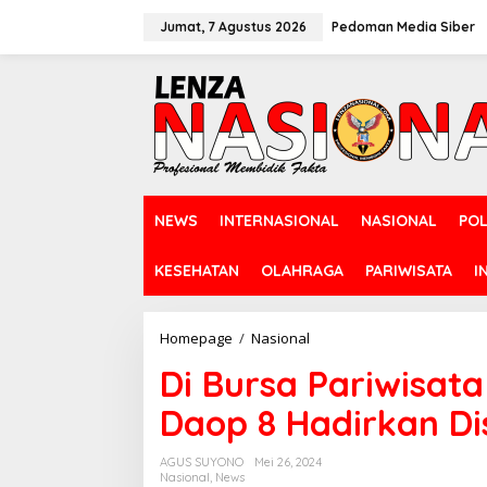
L
e
Jumat, 7 Agustus 2026
Pedoman Media Siber
w
a
t
i
k
e
k
o
n
NEWS
INTERNASIONAL
NASIONAL
POL
t
e
n
KESEHATAN
OLAHRAGA
PARIWISATA
I
Homepage
/
Nasional
D
i
Di Bursa Pariwisat
B
u
Daop 8 Hadirkan D
r
s
a
AGUS SUYONO
Mei 26, 2024
P
Nasional
,
News