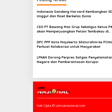
i
g
Indonesia Gandeng Harvard Kembangkan S
a
Unggul dan Riset Berkelas Dunia
s
CEO PT Bawang Mas Grup Sekaligus Ketua P
i
akan Memperjuangkan Petani Tembakau di
p
Madura
o
DPC PPP Kota Mojokerto Silaturahmi ke PCNU
Perkuat Kolaborasi untuk Masyarakat
s
LPKAN Dorong Perpres Satgas Penyelamatan
Negara dan Pemberantasan Korupsi
Hak Cipta © Lenzanasional.com