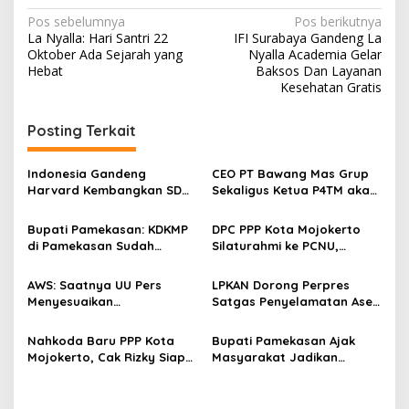
N
Pos sebelumnya
Pos berikutnya
La Nyalla: Hari Santri 22
IFI Surabaya Gandeng La
a
Oktober Ada Sejarah yang
Nyalla Academia Gelar
v
Hebat
Baksos Dan Layanan
Kesehatan Gratis
i
g
Posting Terkait
a
s
Indonesia Gandeng
CEO PT Bawang Mas Grup
Harvard Kembangkan SDM
Sekaligus Ketua P4TM akan
i
Unggul dan Riset Berkelas
Memperjuangkan Petani
p
Dunia
Tembakau di Madura
Bupati Pamekasan: KDKMP
DPC PPP Kota Mojokerto
di Pamekasan Sudah
Silaturahmi ke PCNU,
o
Beroperasi, Target 180 Unit
Perkuat Kolaborasi untuk
s
Selesai Akhir Juli 2026
Masyarakat
AWS: Saatnya UU Pers
LPKAN Dorong Perpres
Menyesuaikan
Satgas Penyelamatan Aset
Perkembangan Platform
Negara dan
Digital dan AI
Pemberantasan Korupsi
Nahkoda Baru PPP Kota
Bupati Pamekasan Ajak
Mojokerto, Cak Rizky Siap
Masyarakat Jadikan
Bangun Partai Modern
Pancasila Pedoman Hidup
Berbasis Generasi Muda
Pada Peringatan Hari Lahir
Pancasila 2026