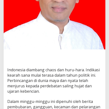
s
H
i
n
d
a
r
k
a
n
G
o
r
o
-
G
Indonesia diambang chaos dan huru-hara. Indikasi
o
kearah sana mulai terasa dalam tahun politik ini.
r
Perbincangan di dunia maya dan nyata telah
o
menjurus kepada perdebatan saling hujat dan
ujaran kebencian.
Dalam minggu-minggu ini dipenuhi oleh berita
pembubaran, gangguan, kecaman dan pelarangan