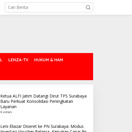
L
LENZA-TV
HUKUM & HAM
Ketua ALFI Jatim Datangi Dirut TPS Surabaya
Baru Perkuat Konsolidasi Peningkatan
Layanan
6 views
Leni Eliazar Diseret ke PN Surabaya: Modus
Investasi Voucher Belanja, Kerugian Capai Rp