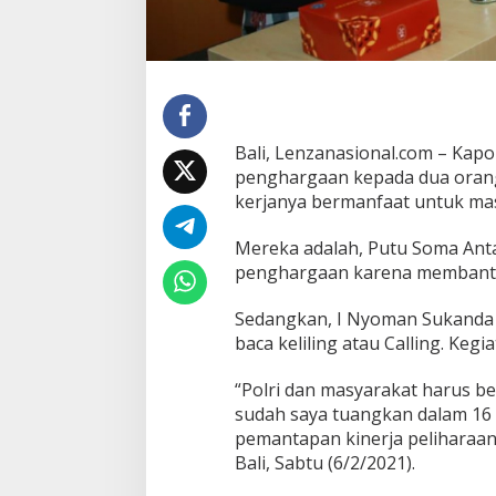
n
d
a
p
a
t
P
e
Bali, Lenzanasional.com – Kapo
n
penghargaan kepada dua orang 
g
kerjanya bermanfaat untuk ma
h
a
Mereka adalah, Putu Soma Ant
r
g
penghargaan karena membantu
a
a
Sedangkan, I Nyoman Sukanda 
n
baca keliling atau Calling. Ke
D
a
“Polri dan masyarakat harus be
r
i
sudah saya tuangkan dalam 16 p
K
pemantapan kinerja peliharaan 
a
Bali, Sabtu (6/2/2021).
p
o