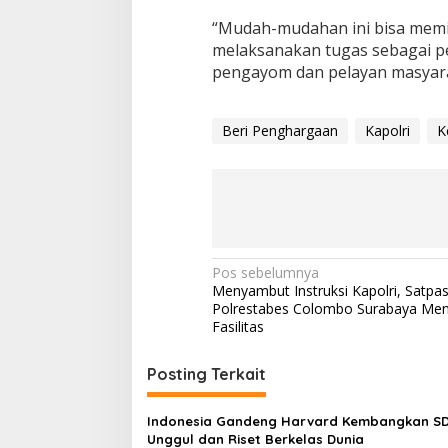
“Mudah-mudahan ini bisa memic
melaksanakan tugas sebagai p
pengayom dan pelayan masyaraka
Beri Penghargaan
Kapolri
K
N
Pos sebelumnya
Menyambut Instruksi Kapolri, Satpa
a
Polrestabes Colombo Surabaya M
v
Fasilitas
i
Posting Terkait
g
a
Indonesia Gandeng Harvard Kembangkan S
s
Unggul dan Riset Berkelas Dunia