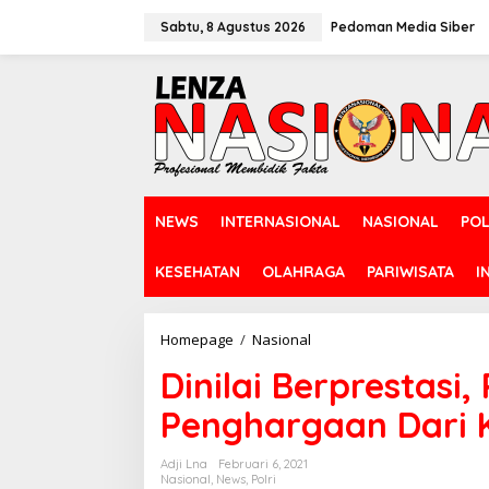
L
e
Sabtu, 8 Agustus 2026
Pedoman Media Siber
w
a
t
i
k
e
k
o
n
NEWS
INTERNASIONAL
NASIONAL
POL
t
e
n
KESEHATAN
OLAHRAGA
PARIWISATA
I
Homepage
/
Nasional
D
i
Dinilai Berprestasi
n
i
Penghargaan Dari K
l
a
i
Adji Lna
Februari 6, 2021
B
Nasional
,
News
,
Polri