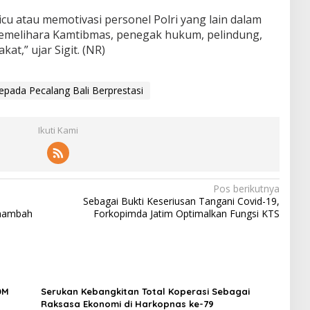
u atau memotivasi personel Polri yang lain dalam
emelihara Kamtibmas, penegak hukum, pelindung,
t,” ujar Sigit. (NR)
epada Pecalang Bali Berprestasi
Ikuti Kami
Pos berikutnya
s
Sebagai Bukti Keseriusan Tangani Covid-19,
enambah
Forkopimda Jatim Optimalkan Fungsi KTS
DM
Serukan Kebangkitan Total Koperasi Sebagai
Raksasa Ekonomi di Harkopnas ke-79