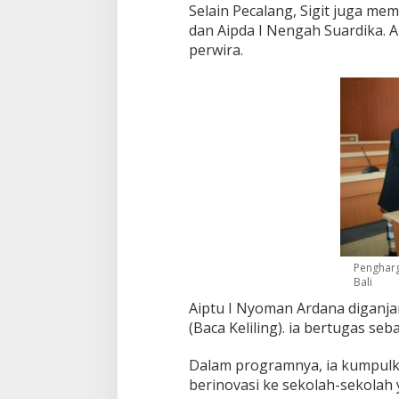
Selain Pecalang, Sigit juga m
l
r
dan Aipda I Nengah Suardika. A
i
perwira.
Pengharg
Bali
Aiptu I Nyoman Ardana diganj
(Baca Keliling). ia bertugas 
Dalam programnya, ia kumpul
berinovasi ke sekolah-sekolah