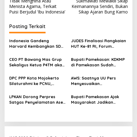
Tidak Menghina Atau
Sukmawati Mewakili Sikap
v
Menista Agama, Terkait
Keimanannya Sendiri, Bukan
Puisi Berjudul ‘Ibu Indonesia’
Sikap Ajaran Bung Karno
i
g
Posting Terkait
a
s
Indonesia Gandeng
JUDES Finalisasi Rangkaian
Harvard Kembangkan SDM
HUT Ke-81 RI, Forum
i
Unggul dan Riset Berkelas
Kebangsaan dan Beragam
p
Dunia
Lomba Siap Perkuat
CEO PT Bawang Mas Grup
Bupati Pamekasan: KDKMP
Solidaritas Jurnalis DPRD
Sekaligus Ketua P4TM akan
di Pamekasan Sudah
o
Surabaya
Memperjuangkan Petani
Beroperasi, Target 180 Unit
s
Tembakau di Madura
Selesai Akhir Juli 2026
DPC PPP Kota Mojokerto
AWS: Saatnya UU Pers
Silaturahmi ke PCNU,
Menyesuaikan
Perkuat Kolaborasi untuk
Perkembangan Platform
Masyarakat
Digital dan AI
LPKAN Dorong Perpres
Bupati Pamekasan Ajak
Satgas Penyelamatan Aset
Masyarakat Jadikan
Negara dan
Pancasila Pedoman Hidup
Pemberantasan Korupsi
Pada Peringatan Hari Lahir
Pancasila 2026