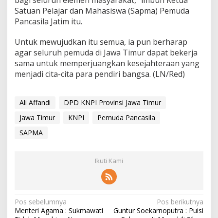
bagi seluruh elemen masyarakat,” imbuh Ketua
Satuan Pelajar dan Mahasiswa (Sapma) Pemuda
Pancasila Jatim itu.
Untuk mewujudkan itu semua, ia pun berharap
agar seluruh pemuda di Jawa Timur dapat bekerja
sama untuk memperjuangkan kesejahteraan yang
menjadi cita-cita para pendiri bangsa. (LN/Red)
Ali Affandi
DPD KNPI Provinsi Jawa Timur
Jawa Timur
KNPI
Pemuda Pancasila
SAPMA
Ikuti Kami
N
Pos sebelumnya
Pos berikutnya
Menteri Agama : Sukmawati
Guntur Soekarnoputra : Puisi
a