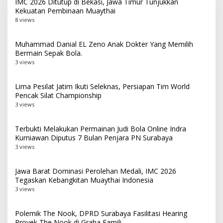
IMC 2026 Ditutup di Bekasi, Jawa Timur Tunjukkan
Kekuatan Pembinaan Muaythai
8 views
Muhammad Danial EL Zeno Anak Dokter Yang Memilih
Bermain Sepak Bola.
3 views
Lima Pesilat Jatim Ikuti Seleknas, Persiapan Tim World
Pencak Silat Championship
3 views
Terbukti Melakukan Permainan Judi Bola Online Indra
Kurniawan Diputus 7 Bulan Penjara PN Surabaya
3 views
Jawa Barat Dominasi Perolehan Medali, IMC 2026
Tegaskan Kebangkitan Muaythai Indonesia
3 views
Polemik The Nook, DPRD Surabaya Fasilitasi Hearing
Proyek The Nook di Graha Famili