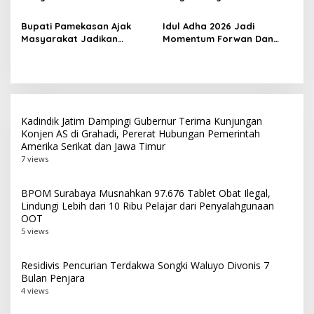
Perkembangan Platform
Negara dan
Digital dan AI
Pemberantasan Korupsi
Bupati Pamekasan Ajak
‎Idul Adha 2026 Jadi
Masyarakat Jadikan
Momentum Forwan Dan
Pancasila Pedoman Hidup
AWS Salurkan 550 Paket
Pada Peringatan Hari Lahir
Daging Qurban Kepada
Pancasila 2026
Masyarakat
Kadindik Jatim Dampingi Gubernur Terima Kunjungan
Konjen AS di Grahadi, Pererat Hubungan Pemerintah
Amerika Serikat dan Jawa Timur
7 views
BPOM Surabaya Musnahkan 97.676 Tablet Obat Ilegal,
Lindungi Lebih dari 10 Ribu Pelajar dari Penyalahgunaan
OOT
5 views
Residivis Pencurian Terdakwa Songki Waluyo Divonis 7
Bulan Penjara
4 views