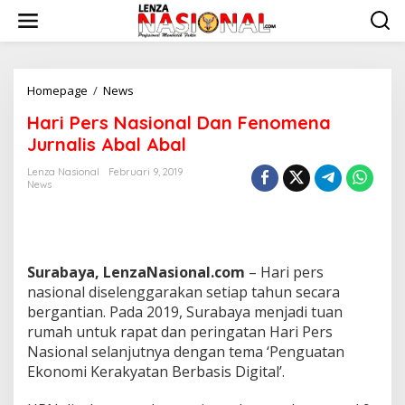
L
e
w
a
t
i
Homepage
/
News
H
k
a
Hari Pers Nasional Dan Fenomena
e
r
k
i
Jurnalis Abal Abal
o
P
n
e
Lenza Nasional
Februari 9, 2019
t
News
r
e
s
n
N
a
s
i
Surabaya, LenzaNasional.com
– Hari pers
o
nasional diselenggarakan setiap tahun secara
n
bergantian. Pada 2019, Surabaya menjadi tuan
a
rumah untuk rapat dan peringatan Hari Pers
l
Nasional selanjutnya dengan tema ‘Penguatan
D
a
Ekonomi Kerakyatan Berbasis Digital’.
n
F