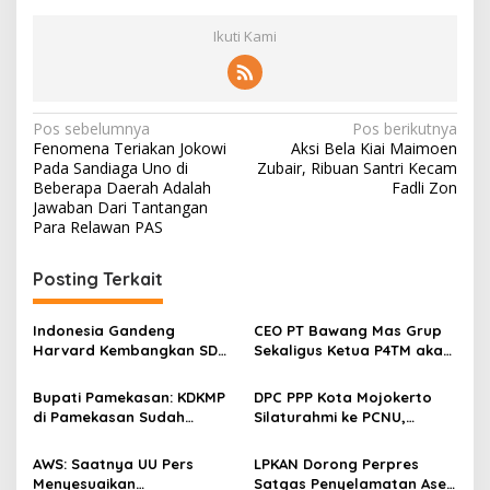
Ikuti Kami
N
Pos sebelumnya
Pos berikutnya
Fenomena Teriakan Jokowi
Aksi Bela Kiai Maimoen
a
Pada Sandiaga Uno di
Zubair, Ribuan Santri Kecam
v
Beberapa Daerah Adalah
Fadli Zon
Jawaban Dari Tantangan
i
Para Relawan PAS
g
Posting Terkait
a
s
Indonesia Gandeng
CEO PT Bawang Mas Grup
i
Harvard Kembangkan SDM
Sekaligus Ketua P4TM akan
p
Unggul dan Riset Berkelas
Memperjuangkan Petani
Dunia
Tembakau di Madura
Bupati Pamekasan: KDKMP
DPC PPP Kota Mojokerto
o
di Pamekasan Sudah
Silaturahmi ke PCNU,
s
Beroperasi, Target 180 Unit
Perkuat Kolaborasi untuk
Selesai Akhir Juli 2026
Masyarakat
AWS: Saatnya UU Pers
LPKAN Dorong Perpres
Menyesuaikan
Satgas Penyelamatan Aset