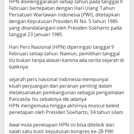
HPN diselenggarakan setiap tahun pada tanggal 9
e
Februari bertepatan dengan Hari Ulang Tahun
n
Persatuan Wartawan Indonesia (PWI), ditetapkan
o
m
dengan Keputusan Presiden RI No. 5 tahun 1985
e
yang ditandatangani oleh Presiden Soeharto pada
n
tanggal 23 Januari 1985.
a
J
Hari Pers Nasional (HPN) diperingati tanggal 9
u
r
Februari setiap tahun. Namun, pemilihan tanggal
n
itu bukan tanpa alasan karena ada cerita sejarah di
a
baliknya.
l
i
sejarah pers nasional Indonesia mempunyai
s
A
kisah perjuangan dan peranan penting dalam
b
melaksanakan pembangunan sebagai pengamalan
a
Pancasila. Itu sebabnya ide adanya
l
HPN mengemuka hingga akhirnya muncul beleid
A
b
penetapan oleh Presiden Soeharto, 34 tahun silam.
a
l
Awal mula penetapan HPN ini bisa ditelisik dari
salah satu butir keputusan kongres ke-28 PWI