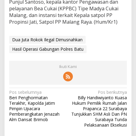
Punjul Santoso, kepala kantor Pengawasan dan
pelayanan Bea Cukai (KPPBC) Tipe Madya Cukai
Malang, dan instansi terkait Kepala satpol PP
Propinsi Jati, Satpol PP Malang Raya. (Hum/Kr1)
Dua Juta Rokok Ilegal Dimusnahkan
Hasil Operasi Gabungan Polres Batu
Ikuti Kami
N
Pos sebelumnya
Pos berikutnya
Beri Penghormatan
Billy Handiwiyanto Kuasa
a
Terakhir, Kapolda Jatim
Hukum Pemilik Rumah Jalan
v
Pimpin Upacara
Prapanca 22 Surabaya
Pemberangkatan Jenazah
Tunjukkan SHM Asli Dan PN
i
Alm Dansat Brimob
Surabaya Tunda
Pelaksanaan Eksekusi
g