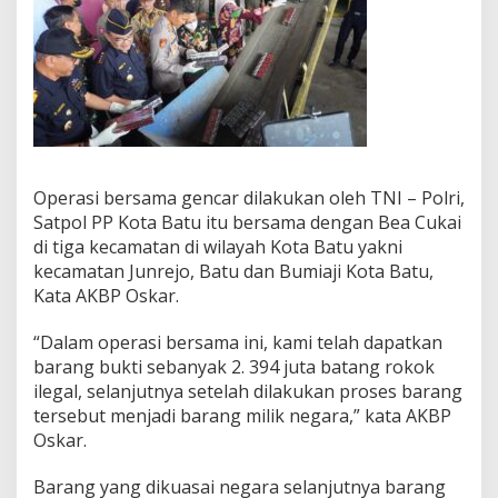
e
g
a
l
D
i
m
u
s
n
Operasi bersama gencar dilakukan oleh TNI – Polri,
a
Satpol PP Kota Batu itu bersama dengan Bea Cukai
h
di tiga kecamatan di wilayah Kota Batu yakni
k
kecamatan Junrejo, Batu dan Bumiaji Kota Batu,
a
Kata AKBP Oskar.
n
“Dalam operasi bersama ini, kami telah dapatkan
barang bukti sebanyak 2. 394 juta batang rokok
ilegal, selanjutnya setelah dilakukan proses barang
tersebut menjadi barang milik negara,” kata AKBP
Oskar.
Barang yang dikuasai negara selanjutnya barang