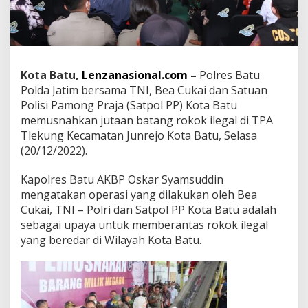
P
o
l
r
e
s
Kota Batu,
Lenzanasional.com
–
Polres Batu
B
Polda Jatim bersama TNI, Bea Cukai dan Satuan
a
Polisi Pamong Praja (Satpol PP) Kota Batu
t
memusnahkan jutaan batang rokok ilegal di TPA
u
,
Tlekung Kecamatan Junrejo Kota Batu, Selasa
D
(20/12/2022).
u
a
Kapolres Batu AKBP Oskar Syamsuddin
J
mengatakan operasi yang dilakukan oleh Bea
u
t
Cukai, TNI – Polri dan Satpol PP Kota Batu adalah
a
sebagai upaya untuk memberantas rokok ilegal
R
yang beredar di Wilayah Kota Batu.
o
k
o
k
I
l