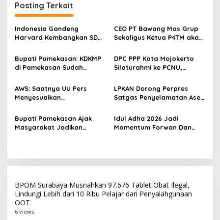
a
Posting Terkait
s
i
Indonesia Gandeng
CEO PT Bawang Mas Grup
p
Harvard Kembangkan SDM
Sekaligus Ketua P4TM akan
Unggul dan Riset Berkelas
Memperjuangkan Petani
o
Dunia
Tembakau di Madura
Bupati Pamekasan: KDKMP
DPC PPP Kota Mojokerto
s
di Pamekasan Sudah
Silaturahmi ke PCNU,
Beroperasi, Target 180 Unit
Perkuat Kolaborasi untuk
Selesai Akhir Juli 2026
Masyarakat
AWS: Saatnya UU Pers
LPKAN Dorong Perpres
Menyesuaikan
Satgas Penyelamatan Aset
Perkembangan Platform
Negara dan
Digital dan AI
Pemberantasan Korupsi
Bupati Pamekasan Ajak
‎Idul Adha 2026 Jadi
Masyarakat Jadikan
Momentum Forwan Dan
Pancasila Pedoman Hidup
AWS Salurkan 550 Paket
Pada Peringatan Hari Lahir
Daging Qurban Kepada
Pancasila 2026
Masyarakat
BPOM Surabaya Musnahkan 97.676 Tablet Obat Ilegal,
Lindungi Lebih dari 10 Ribu Pelajar dari Penyalahgunaan
OOT
6 views