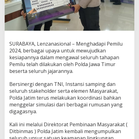
d
a
J
a
t
i
m
O
SURABAYA, Lenzanasional – Menghadapi Pemilu
p
2024, berbagai upaya untuk mewujudkan
t
kesiapannya dalam mengawal seluruh tahapan
i
Pemilu telah dilakukan oleh Polda Jawa Timur
m
beserta seluruh jajarannya.
a
l
k
Bersinergi dengan TNI, Instansi samping dan
a
seluruh stakeholder serta elemen Masyarakat,
n
Polda Jatim terus melakukan koordinasi bahkan
S
menggelar simulasi dari berbagai rumusan yang
a
t
digagasnya.
k
a
Kali ini melalui Direktorat Pembinaan Masyarakat (
m
Ditbinmas ) Polda Jatim kembali mengumpulkan
p
seluruh unsur satuan keamanan lingkungan
l