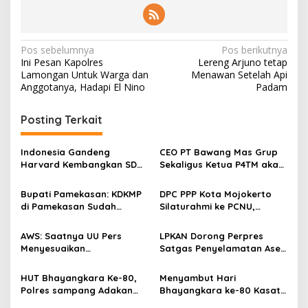
N
Pos sebelumnya
Pos berikutnya
Ini Pesan Kapolres
Lereng Arjuno tetap
a
Lamongan Untuk Warga dan
Menawan Setelah Api
v
Anggotanya, Hadapi El Nino
Padam
i
Posting Terkait
g
a
Indonesia Gandeng
CEO PT Bawang Mas Grup
s
Harvard Kembangkan SDM
Sekaligus Ketua P4TM akan
Unggul dan Riset Berkelas
Memperjuangkan Petani
i
Dunia
Tembakau di Madura
Bupati Pamekasan: KDKMP
DPC PPP Kota Mojokerto
p
di Pamekasan Sudah
Silaturahmi ke PCNU,
Beroperasi, Target 180 Unit
Perkuat Kolaborasi untuk
o
Selesai Akhir Juli 2026
Masyarakat
AWS: Saatnya UU Pers
LPKAN Dorong Perpres
s
Menyesuaikan
Satgas Penyelamatan Aset
Perkembangan Platform
Negara dan
Digital dan AI
Pemberantasan Korupsi
HUT Bhayangkara Ke-80,
Menyambut Hari
Polres sampang Adakan
Bhayangkara ke-80 Kasat
Bakti Sosial Dengan Bagi-
Lantas Polres Sampang