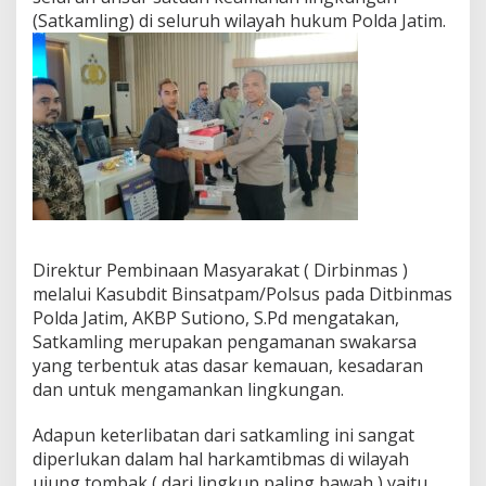
i
(Satkamling) di seluruh wilayah hukum Polda Jatim.
n
g
U
n
t
u
k
H
a
r
k
a
Direktur Pembinaan Masyarakat ( Dirbinmas )
m
t
melalui Kasubdit Binsatpam/Polsus pada Ditbinmas
i
Polda Jatim, AKBP Sutiono, S.Pd mengatakan,
b
Satkamling merupakan pengamanan swakarsa
m
yang terbentuk atas dasar kemauan, kesadaran
a
s
dan untuk mengamankan lingkungan.
Adapun keterlibatan dari satkamling ini sangat
diperlukan dalam hal harkamtibmas di wilayah
ujung tombak ( dari lingkup paling bawah ) yaitu