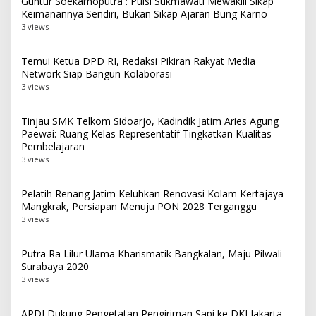
Guntur Soekarnoputra : Puisi Sukmawati Mewakili Sikap
Keimanannya Sendiri, Bukan Sikap Ajaran Bung Karno
3 views
Temui Ketua DPD RI, Redaksi Pikiran Rakyat Media
Network Siap Bangun Kolaborasi
3 views
Tinjau SMK Telkom Sidoarjo, Kadindik Jatim Aries Agung
Paewai: Ruang Kelas Representatif Tingkatkan Kualitas
Pembelajaran
3 views
Pelatih Renang Jatim Keluhkan Renovasi Kolam Kertajaya
Mangkrak, Persiapan Menuju PON 2028 Terganggu
3 views
Putra Ra Lilur Ulama Kharismatik Bangkalan, Maju Pilwali
Surabaya 2020
3 views
APDI Dukung Pengetatan Pengiriman Sapi ke DKI Jakarta