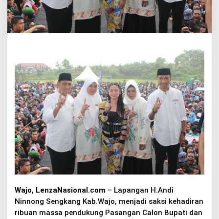
D
i
h
a
d
i
r
i
K
e
l
u
a
r
g
a
B
e
s
a
r
Wajo, LenzaNasional.com
– Lapangan H.Andi
H
.
Ninnong Sengkang Kab.Wajo, menjadi saksi kehadiran
A
ribuan massa pendukung Pasangan Calon Bupati dan
n