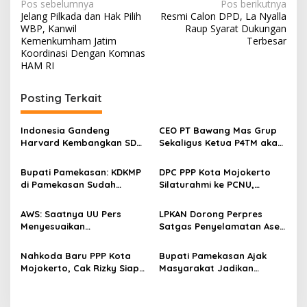
N
Pos sebelumnya
Pos berikutnya
Jelang Pilkada dan Hak Pilih
Resmi Calon DPD, La Nyalla
a
WBP, Kanwil
Raup Syarat Dukungan
v
Kemenkumham Jatim
Terbesar
Koordinasi Dengan Komnas
i
HAM RI
g
Posting Terkait
a
s
Indonesia Gandeng
CEO PT Bawang Mas Grup
i
Harvard Kembangkan SDM
Sekaligus Ketua P4TM akan
p
Unggul dan Riset Berkelas
Memperjuangkan Petani
Dunia
Tembakau di Madura
Bupati Pamekasan: KDKMP
DPC PPP Kota Mojokerto
o
di Pamekasan Sudah
Silaturahmi ke PCNU,
s
Beroperasi, Target 180 Unit
Perkuat Kolaborasi untuk
Selesai Akhir Juli 2026
Masyarakat
AWS: Saatnya UU Pers
LPKAN Dorong Perpres
Menyesuaikan
Satgas Penyelamatan Aset
Perkembangan Platform
Negara dan
Digital dan AI
Pemberantasan Korupsi
Nahkoda Baru PPP Kota
Bupati Pamekasan Ajak
Mojokerto, Cak Rizky Siap
Masyarakat Jadikan
Bangun Partai Modern
Pancasila Pedoman Hidup
Berbasis Generasi Muda
Pada Peringatan Hari Lahir
Pancasila 2026