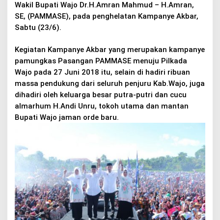
Wakil Bupati Wajo Dr.H.Amran Mahmud – H.Amran,
d
i
SE, (PAMMASE), pada penghelatan Kampanye Akbar,
U
Sabtu (23/6).
n
r
Kegiatan Kampanye Akbar yang merupakan kampanye
u
pamungkas Pasangan PAMMASE menuju Pilkada
Wajo pada 27 Juni 2018 itu, selain di hadiri ribuan
massa pendukung dari seluruh penjuru Kab.Wajo, juga
dihadiri oleh keluarga besar putra-putri dan cucu
almarhum H.Andi Unru, tokoh utama dan mantan
Bupati Wajo jaman orde baru.