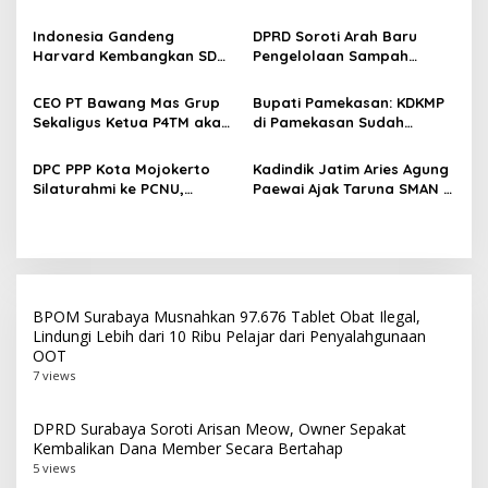
i
Kertajaya Mangkrak,
Seminar Evaluasi PKN
p
Persiapan Menuju PON 2028
Tingkat II 2026, Tekankan
Indonesia Gandeng
DPRD Soroti Arah Baru
Terganggu
Inovasi Berdampak bagi
Harvard Kembangkan SDM
Pengelolaan Sampah
o
Masyarakat
Unggul dan Riset Berkelas
Surabaya Usai Kebakaran
s
Dunia
TPA Benowo
CEO PT Bawang Mas Grup
Bupati Pamekasan: KDKMP
Sekaligus Ketua P4TM akan
di Pamekasan Sudah
Memperjuangkan Petani
Beroperasi, Target 180 Unit
Tembakau di Madura
Selesai Akhir Juli 2026
DPC PPP Kota Mojokerto
Kadindik Jatim Aries Agung
Silaturahmi ke PCNU,
Paewai Ajak Taruna SMAN 2
Perkuat Kolaborasi untuk
Taruna Pamong Praja
Masyarakat
Bojonegoro Budayakan
Hidup Sehat Lewat Senam
Pagi
BPOM Surabaya Musnahkan 97.676 Tablet Obat Ilegal,
Lindungi Lebih dari 10 Ribu Pelajar dari Penyalahgunaan
OOT
7 views
DPRD Surabaya Soroti Arisan Meow, Owner Sepakat
Kembalikan Dana Member Secara Bertahap
5 views