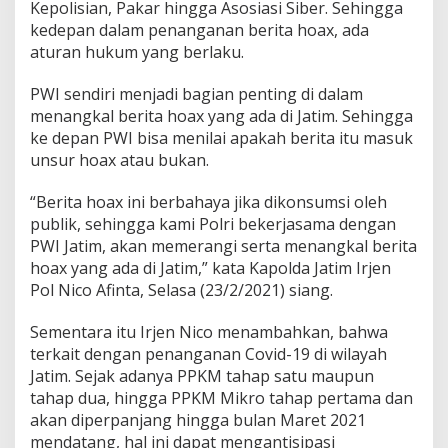
Kepolisian, Pakar hingga Asosiasi Siber. Sehingga
a
kedepan dalam penanganan berita hoax, ada
x
d
aturan hukum yang berlaku.
i
W
PWI sendiri menjadi bagian penting di dalam
i
menangkal berita hoax yang ada di Jatim. Sehingga
l
ke depan PWI bisa menilai apakah berita itu masuk
a
y
unsur hoax atau bukan.
a
h
“Berita hoax ini berbahaya jika dikonsumsi oleh
J
publik, sehingga kami Polri bekerjasama dengan
a
PWI Jatim, akan memerangi serta menangkal berita
t
i
hoax yang ada di Jatim,” kata Kapolda Jatim Irjen
m
Pol Nico Afinta, Selasa (23/2/2021) siang.
Sementara itu Irjen Nico menambahkan, bahwa
terkait dengan penanganan Covid-19 di wilayah
Jatim. Sejak adanya PPKM tahap satu maupun
tahap dua, hingga PPKM Mikro tahap pertama dan
akan diperpanjang hingga bulan Maret 2021
mendatang, hal ini dapat mengantisipasi