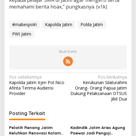
kepada pelajar SMA di Jatim agar mengerti serta
memahami berita hoax,” pungkasnya. (v1k)
#mabespolri
Kapolda Jatim
Polda Jatim
PWI Jatim
Ikuti Kami
N
Pos sebelumnya
Pos berikutnya
Kapolda Jatim Irjen Pol Nico
Kerukunan Silaturahmi
a
Afinta Terima Audiensi
Orang- Orang Papua Jatim
v
Provider
Dukung Pelaksanaan OTSUS
Jilid Dua
i
g
Posting Terkait
a
s
Pelatih Renang Jatim
Kadindik Jatim Aries Agung
Keluhkan Renovasi Kolam
Paewai Jadi Penguji