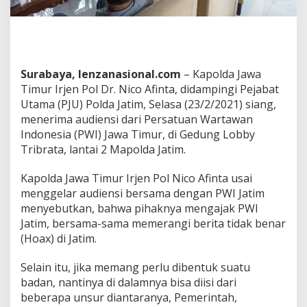
e
k
e
r
j
a
Surabaya, lenzanasional.com
– Kapolda Jawa
s
Timur Irjen Pol Dr. Nico Afinta, didampingi Pejabat
a
Utama (PJU) Polda Jatim, Selasa (23/2/2021) siang,
m
menerima audiensi dari Persatuan Wartawan
a
P
Indonesia (PWI) Jawa Timur, di Gedung Lobby
e
Tribrata, lantai 2 Mapolda Jatim.
r
a
Kapolda Jawa Timur Irjen Pol Nico Afinta usai
n
menggelar audiensi bersama dengan PWI Jatim
g
i
menyebutkan, bahwa pihaknya mengajak PWI
B
Jatim, bersama-sama memerangi berita tidak benar
e
(Hoax) di Jatim.
r
i
Selain itu, jika memang perlu dibentuk suatu
t
a
badan, nantinya di dalamnya bisa diisi dari
H
beberapa unsur diantaranya, Pemerintah,
o