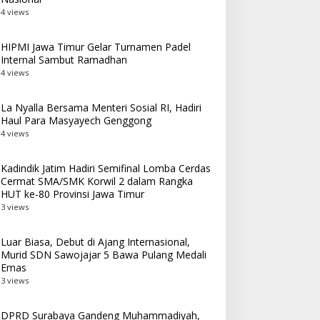
4 views
HIPMI Jawa Timur Gelar Turnamen Padel
Internal Sambut Ramadhan
4 views
La Nyalla Bersama Menteri Sosial RI, Hadiri
Haul Para Masyayech Genggong
4 views
Kadindik Jatim Hadiri Semifinal Lomba Cerdas
Cermat SMA/SMK Korwil 2 dalam Rangka
HUT ke-80 Provinsi Jawa Timur
3 views
Luar Biasa, Debut di Ajang Internasional,
Murid SDN Sawojajar 5 Bawa Pulang Medali
Emas
3 views
DPRD Surabaya Gandeng Muhammadiyah,