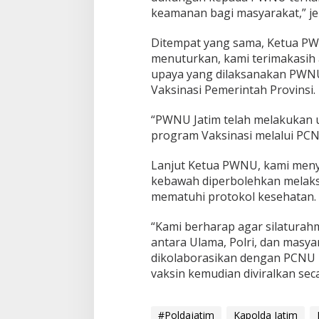
V
keamanan bagi masyarakat,” je
a
k
Ditempat yang sama, Ketua PW
s
menuturkan, kami terimakasih 
i
n
upaya yang dilaksanakan PWN
d
Vaksinasi Pemerintah Provinsi.
a
n
“PWNU Jatim telah melakukan 
P
program Vaksinasi melalui PCN
P
K
M
Lanjut Ketua PWNU, kami men
kebawah diperbolehkan melaks
mematuhi protokol kesehatan.
“Kami berharap agar silaturah
antara Ulama, Polri, dan masya
dikolaborasikan dengan PCNU 
vaksin kemudian diviralkan seca
#Poldajatim
Kapolda Jatim