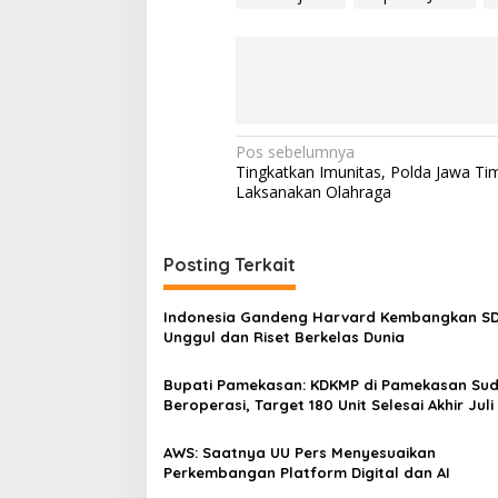
N
Pos sebelumnya
Tingkatkan Imunitas, Polda Jawa Tim
a
Laksanakan Olahraga
v
i
Posting Terkait
g
a
Indonesia Gandeng Harvard Kembangkan S
s
Unggul dan Riset Berkelas Dunia
i
Bupati Pamekasan: KDKMP di Pamekasan Su
p
Beroperasi, Target 180 Unit Selesai Akhir Juli
o
AWS: Saatnya UU Pers Menyesuaikan
s
Perkembangan Platform Digital dan AI