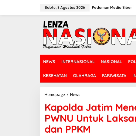
L
e
Sabtu, 8 Agustus 2026
Pedoman Media Siber
w
a
t
i
k
e
k
o
n
NEWS
INTERNASIONAL
NASIONAL
POL
t
e
n
KESEHATAN
OLAHRAGA
PARIWISATA
I
Homepage
/
News
K
a
Kapolda Jatim Men
p
o
PWNU Untuk Laksa
l
d
dan PPKM
a
J