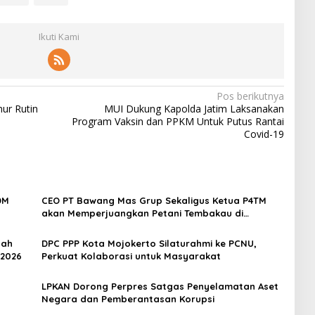
Ikuti Kami
Pos berikutnya
ur Rutin
MUI Dukung Kapolda Jatim Laksanakan
Program Vaksin dan PPKM Untuk Putus Rantai
Covid-19
DM
CEO PT Bawang Mas Grup Sekaligus Ketua P4TM
akan Memperjuangkan Petani Tembakau di
Madura
dah
DPC PPP Kota Mojokerto Silaturahmi ke PCNU,
 2026
Perkuat Kolaborasi untuk Masyarakat
LPKAN Dorong Perpres Satgas Penyelamatan Aset
Negara dan Pemberantasan Korupsi