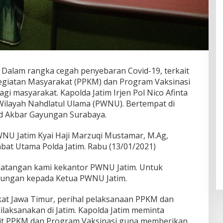
 Dalam rangka cegah penyebaran Covid-19, terkait
giatan Masyarakat (PPKM) dan Program Vaksinasi
 masyarakat. Kapolda Jatim Irjen Pol Nico Afinta
layah Nahdlatul Ulama (PWNU). Bertempat di
id Akbar Gayungan Surabaya.
WNU Jatim Kyai Haji Marzuqi Mustamar, M.Ag,
at Utama Polda Jatim. Rabu (13/01/2021)
edatangan kami kekantor PWNU Jatim. Untuk
kungan kepada Ketua PWNU Jatim.
at Jawa Timur, perihal pelaksanaan PPKM dan
laksanakan di Jatim. Kapolda Jatim meminta
t PPKM dan Program Vaksinasi guna memberikan