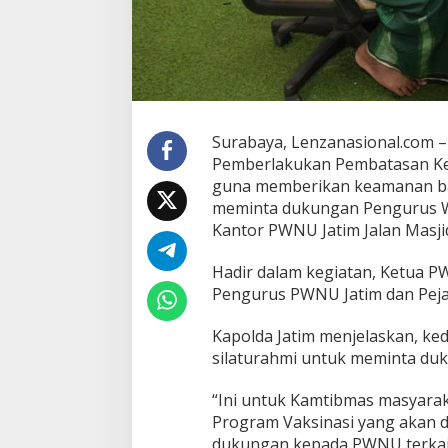
W
N
U
U
n
t
u
k
Surabaya, Lenzanasional.com –
L
Pemberlakukan Pembatasan Ke
a
guna memberikan keamanan bagi
k
meminta dukungan Pengurus Wi
s
a
Kantor PWNU Jatim Jalan Masj
n
a
Hadir dalam kegiatan, Ketua P
k
Pengurus PWNU Jatim dan Pejab
a
n
P
Kapolda Jatim menjelaskan, k
r
silaturahmi untuk meminta du
o
g
“Ini untuk Kamtibmas masyarak
r
Program Vaksinasi yang akan di
a
m
dukungan kepada PWNU terkai