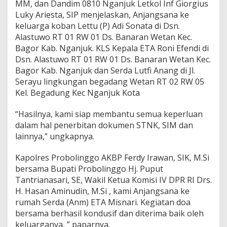
MM, dan Dandim 0810 Nganjuk Letkol Inf Giorgius
Luky Ariesta, SIP menjelaskan, Anjangsana ke
keluarga koban Lettu (P) Adi Sonata di Dsn.
Alastuwo RT 01 RW 01 Ds. Banaran Wetan Kec.
Bagor Kab. Nganjuk. KLS Kepala ETA Roni Efendi di
Dsn. Alastuwo RT 01 RW 01 Ds. Banaran Wetan Kec.
Bagor Kab. Nganjuk dan Serda Lutfi Anang di Jl.
Serayu lingkungan begadang Wetan RT 02 RW 05
Kel. Begadung Kec Nganjuk Kota
“Hasilnya, kami siap membantu semua keperluan
dalam hal penerbitan dokumen STNK, SIM dan
lainnya,” ungkapnya.
Kapolres Probolinggo AKBP Ferdy Irawan, SIK, M.Si
bersama Bupati Probolinggo Hj. Puput
Tantrianasari, SE, Wakil Ketua Komisi IV DPR RI Drs.
H. Hasan Aminudin, M.Si , kami Anjangsana ke
rumah Serda (Anm) ETA Misnari. Kegiatan doa
bersama berhasil kondusif dan diterima baik oleh
keluarganya, ” paparnya.