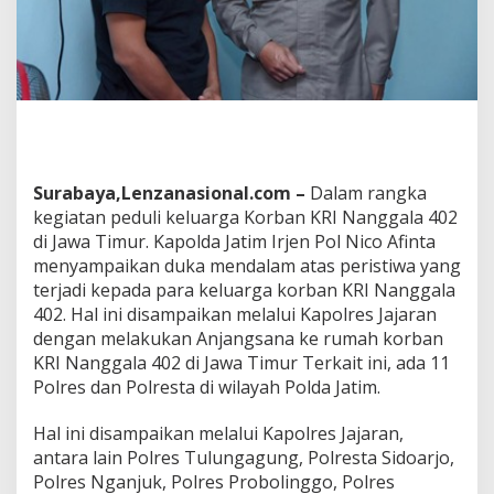
y
a
h
D
i
J
a
w
a
Surabaya,Lenzanasional.com –
Dalam rangka
T
i
kegiatan peduli keluarga Korban KRI Nanggala 402
m
di Jawa Timur. Kapolda Jatim Irjen Pol Nico Afinta
u
menyampaikan duka mendalam atas peristiwa yang
r
terjadi kepada para keluarga korban KRI Nanggala
P
e
402. Hal ini disampaikan melalui Kapolres Jajaran
d
dengan melakukan Anjangsana ke rumah korban
u
KRI Nanggala 402 di Jawa Timur Terkait ini, ada 11
l
Polres dan Polresta di wilayah Polda Jatim.
i
K
e
Hal ini disampaikan melalui Kapolres Jajaran,
l
antara lain Polres Tulungagung, Polresta Sidoarjo,
u
Polres Nganjuk, Polres Probolinggo, Polres
a