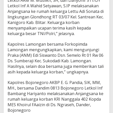
Letkol ARM M. Muslikh, SH, dan Danyonif 511/DY
Letkol Inf A Wahid Setyawan, S.IP melaksanakan
Anjangsana ke rumah keluarga Lettu Adi Sonata di
lingkungan Glondhong RT 03/07 Kel. Santrean Kec.
Kanigoro Kab. Blitar. Keluarga korban
menyampaikan ucapan terima kasih kepada
keluarga besar TNI/Polri,” jelasnya.
Kapolres Lamongan bersama Forkopimda
Lamongan mengungkapkan, kami mengunjungi
Praka (ANM) Edi Siswanto Dsn. Semelo Rt 01 Rw 06
Ds. Sumberaji Kec. Sukodadi Kab. Lamongan.
Hasilnya, selain doa bersama juga memberikan tali
asih kepada keluarga korban,” ungkapnya.
Kapolres Bojonegoro AKBP E. G. Pandia, SIK, MM,
MH., bersama Dandim 0813 Bojonegoro Letkol Inf
Bambang Hariyanto melaksanakan Anjangsana ke
rumah keluarga korban KRI Nanggala 402 Kopda
MES Khoirul FAaizin di Ds. Ngraseh, Dander,
Bojonegoro