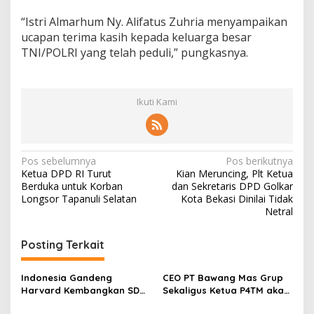
“Istri Almarhum Ny. Alifatus Zuhria menyampaikan
ucapan terima kasih kepada keluarga besar
TNI/POLRI yang telah peduli,” pungkasnya.
Ikuti Kami
N
Pos sebelumnya
Pos berikutnya
Ketua DPD RI Turut
Kian Meruncing, Plt Ketua
a
Berduka untuk Korban
dan Sekretaris DPD Golkar
v
Longsor Tapanuli Selatan
Kota Bekasi Dinilai Tidak
Netral
i
g
Posting Terkait
a
s
Indonesia Gandeng
CEO PT Bawang Mas Grup
Harvard Kembangkan SDM
Sekaligus Ketua P4TM akan
i
Unggul dan Riset Berkelas
Memperjuangkan Petani