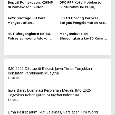
p
Dunia
Tembakau di Madura
Bupati Pamekasan: KDKMP
DPC PPP Kota Mojokerto
di Pamekasan Sudah
Silaturahmi ke PCNU,
o
Beroperasi, Target 180 Unit
Perkuat Kolaborasi untuk
s
Selesai Akhir Juli 2026
Masyarakat
AWS: Saatnya UU Pers
LPKAN Dorong Perpres
Menyesuaikan
Satgas Penyelamatan Aset
Perkembangan Platform
Negara dan
Digital dan AI
Pemberantasan Korupsi
HUT Bhayangkara Ke-80,
Menyambut Hari
Polres sampang Adakan
Bhayangkara ke-80 Kasat
Bakti Sosial Dengan Bagi-
Lantas Polres Sampang
Bagi 300 Beras
Menggelar Kegiatan Bakti
Social
IMC 2026 Ditutup di Bekasi, Jawa Timur Tunjukkan
Kekuatan Pembinaan Muaythai
11 views
Jawa Barat Dominasi Perolehan Medali, IMC 2026
Tegaskan Kebangkitan Muaythai Indonesia
5 views
Lima Pesilat Jatim Ikuti Seleknas, Persiapan Tim World