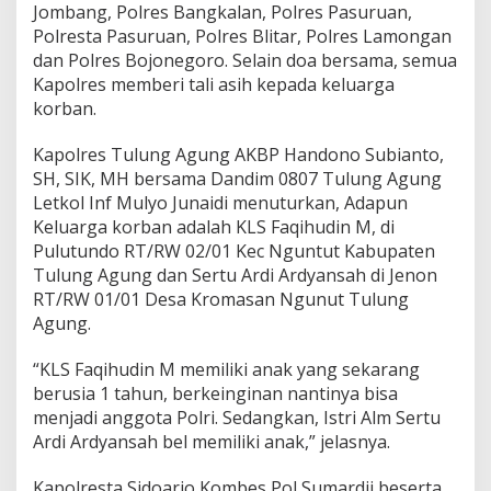
Jombang, Polres Bangkalan, Polres Pasuruan,
r
Polresta Pasuruan, Polres Blitar, Polres Lamongan
g
a
dan Polres Bojonegoro. Selain doa bersama, semua
K
Kapolres memberi tali asih kepada keluarga
o
korban.
r
b
Kapolres Tulung Agung AKBP Handono Subianto,
a
n
SH, SIK, MH bersama Dandim 0807 Tulung Agung
K
Letkol Inf Mulyo Junaidi menuturkan, Adapun
R
Keluarga korban adalah KLS Faqihudin M, di
I
Pulutundo RT/RW 02/01 Kec Nguntut Kabupaten
N
a
Tulung Agung dan Sertu Ardi Ardyansah di Jenon
n
RT/RW 01/01 Desa Kromasan Ngunut Tulung
g
Agung.
g
a
“KLS Faqihudin M memiliki anak yang sekarang
l
a
berusia 1 tahun, berkeinginan nantinya bisa
4
menjadi anggota Polri. Sedangkan, Istri Alm Sertu
0
Ardi Ardyansah bel memiliki anak,” jelasnya.
2
Kapolresta Sidoarjo Kombes Pol Sumardji beserta