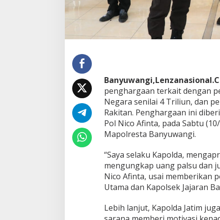
a
r
g
a
a
n
D
a
r
Banyuwangi,Lenzanasional.
i
penghargaan terkait dengan p
K
Negara senilai 4 Triliun, dan
a
p
Rakitan. Penghargaan ini diber
o
Pol Nico Afinta, pada Sabtu (1
l
Mapolresta Banyuwangi.
d
a
“Saya selaku Kapolda, mengapre
J
a
mengungkap uang palsu dan juga
t
Nico Afinta, usai memberikan
i
Utama dan Kapolsek Jajaran B
m
Lebih lanjut, Kapolda Jatim ju
sarana memberi motivasi kepa