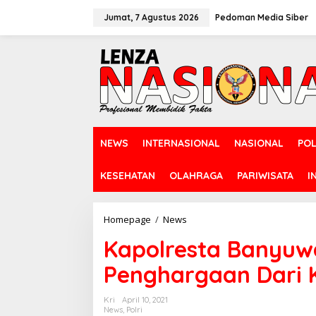
L
e
Jumat, 7 Agustus 2026
Pedoman Media Siber
w
a
t
i
k
e
k
o
n
NEWS
INTERNASIONAL
NASIONAL
POL
t
e
n
KESEHATAN
OLAHRAGA
PARIWISATA
I
Homepage
/
News
K
a
Kapolresta Banyuw
p
o
Penghargaan Dari 
l
r
e
Kri
April 10, 2021
s
News
,
Polri