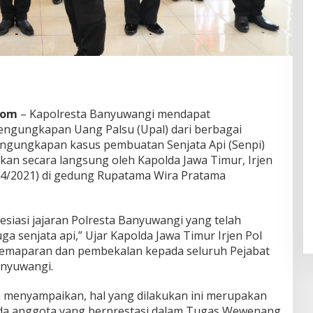
Com
– Kapolresta Banyuwangi mendapat
engungkapan Uang Palsu (Upal) dari berbagai
 pengungkapan kasus pembuatan Senjata Api (Senpi)
ikan secara langsung oleh Kapolda Jawa Timur, Irjen
0/4/2021) di gedung Rupatama Wira Pratama
siasi jajaran Polresta Banyuwangi yang telah
 senjata api,” Ujar Kapolda Jawa Timur Irjen Pol
 pemaparan dan pembekalan kepada seluruh Pejabat
anyuwangi.
ga menyampaikan, hal yang dilakukan ini merupakan
da anggota yang berprestasi dalam Tugas Wewenang