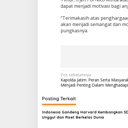
dapat menjadi motivasi bagi a
“Terimakasih atas penghargaan
akan menjadi semangat dan mot
pungkasnya.
N
Pos sebelumnya
Kapolda Jatim: Peran Serta Masyara
a
Menjadi Penting Dalam Menghadapi
v
i
Posting Terkait
g
Indonesia Gandeng Harvard Kembangkan S
a
Unggul dan Riset Berkelas Dunia
s