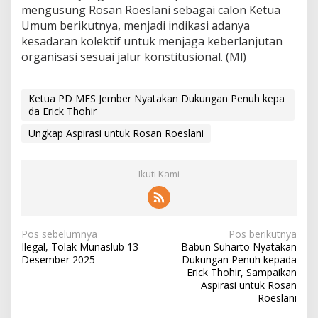
mengusung Rosan Roeslani sebagai calon Ketua
Umum berikutnya, menjadi indikasi adanya
kesadaran kolektif untuk menjaga keberlanjutan
organisasi sesuai jalur konstitusional. (Ml)
Ketua PD MES Jember Nyatakan Dukungan Penuh kepa
da Erick Thohir
Ungkap Aspirasi untuk Rosan Roeslani
Ikuti Kami
N
Pos sebelumnya
Pos berikutnya
Ilegal, Tolak Munaslub 13
Babun Suharto Nyatakan
a
Desember 2025
Dukungan Penuh kepada
v
Erick Thohir, Sampaikan
Aspirasi untuk Rosan
i
Roeslani
g