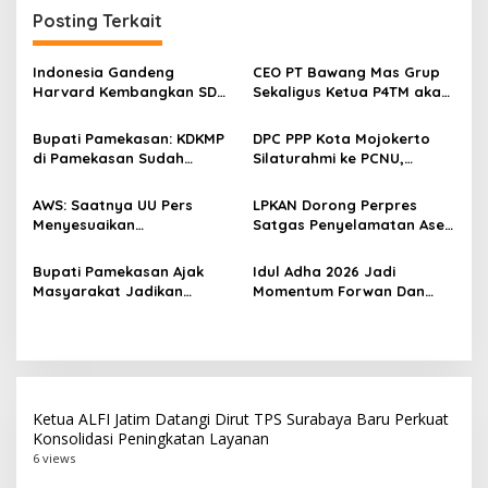
Posting Terkait
a
s
Indonesia Gandeng
CEO PT Bawang Mas Grup
i
Harvard Kembangkan SDM
Sekaligus Ketua P4TM akan
p
Unggul dan Riset Berkelas
Memperjuangkan Petani
Dunia
Tembakau di Madura
Bupati Pamekasan: KDKMP
DPC PPP Kota Mojokerto
o
di Pamekasan Sudah
Silaturahmi ke PCNU,
s
Beroperasi, Target 180 Unit
Perkuat Kolaborasi untuk
Selesai Akhir Juli 2026
Masyarakat
AWS: Saatnya UU Pers
LPKAN Dorong Perpres
Menyesuaikan
Satgas Penyelamatan Aset
Perkembangan Platform
Negara dan
Digital dan AI
Pemberantasan Korupsi
Bupati Pamekasan Ajak
‎Idul Adha 2026 Jadi
Masyarakat Jadikan
Momentum Forwan Dan
Pancasila Pedoman Hidup
AWS Salurkan 550 Paket
Pada Peringatan Hari Lahir
Daging Qurban Kepada
Pancasila 2026
Masyarakat
Ketua ALFI Jatim Datangi Dirut TPS Surabaya Baru Perkuat
Konsolidasi Peningkatan Layanan
6 views