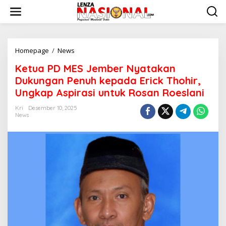
L
e
w
a
t
i
Homepage
/
News
K
k
e
Ketua PD MES Jember Nyatakan
e
t
k
u
Dukungan Penuh kepada Erick Thohir,
o
a
Ungkap Aspirasi untuk Rosan Roeslani
n
P
t
D
Kri
Desember 10, 2025
e
M
News
n
E
S
J
e
m
b
e
r
N
y
a
t