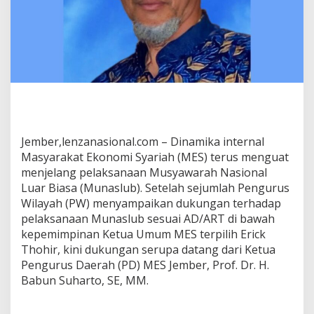
a
k
a
n
D
u
k
u
n
g
a
Jember,lenzanasional.com – Dinamika internal
n
Masyarakat Ekonomi Syariah (MES) terus menguat
P
menjelang pelaksanaan Musyawarah Nasional
e
n
Luar Biasa (Munaslub). Setelah sejumlah Pengurus
u
Wilayah (PW) menyampaikan dukungan terhadap
h
pelaksanaan Munaslub sesuai AD/ART di bawah
k
kepemimpinan Ketua Umum MES terpilih Erick
e
Thohir, kini dukungan serupa datang dari Ketua
p
a
Pengurus Daerah (PD) MES Jember, Prof. Dr. H.
d
Babun Suharto, SE, MM.
a
E
r