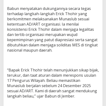
i
c
Babun menyatakan dukungannya secara tegas
k
terhadap langkah-langkah Erick Thohir yang
T
berkomitmen melaksanakan Munaslub sesuai
h
ketentuan AD/ART organisasi. Ia menilai
o
konsistensi Erick Thohir dalam menjaga legalitas
h
i
dan tertib organisasi merupakan wujud
r
kepemimpinan yang patut diapresiasi serta sangat
,
dibutuhkan dalam menjaga soliditas MES di tingkat
U
nasional maupun daerah.
n
g
k
a
p
“Bapak Erick Thohir telah menunjukkan sikap bijak,
A
terukur, dan taat aturan dalam merespons usulan
s
17 Pengurus Wilayah. Beliau memastikan
p
i
Munaslub berjalan sebelum 24 Desember 2025
r
sesuai AD/ART. Kami di daerah sangat mendukung
a
langkah beliau,” ujar Babun di Jember.
s
i
u