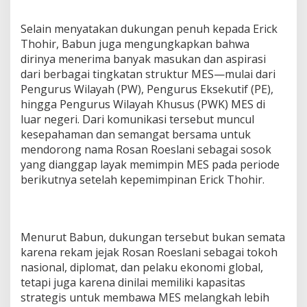
n
t
Selain menyatakan dukungan penuh kepada Erick
u
Thohir, Babun juga mengungkapkan bahwa
k
dirinya menerima banyak masukan dan aspirasi
R
dari berbagai tingkatan struktur MES—mulai dari
o
s
Pengurus Wilayah (PW), Pengurus Eksekutif (PE),
a
hingga Pengurus Wilayah Khusus (PWK) MES di
n
luar negeri. Dari komunikasi tersebut muncul
R
kesepahaman dan semangat bersama untuk
o
e
mendorong nama Rosan Roeslani sebagai sosok
s
yang dianggap layak memimpin MES pada periode
l
berikutnya setelah kepemimpinan Erick Thohir.
a
n
i
Menurut Babun, dukungan tersebut bukan semata
karena rekam jejak Rosan Roeslani sebagai tokoh
nasional, diplomat, dan pelaku ekonomi global,
tetapi juga karena dinilai memiliki kapasitas
strategis untuk membawa MES melangkah lebih