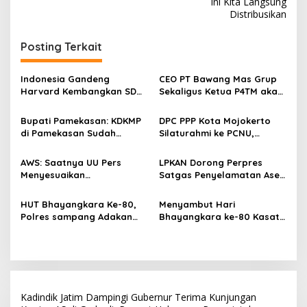
Ini Kita Langsung
i
Distribusikan
g
Posting Terkait
a
s
Indonesia Gandeng
CEO PT Bawang Mas Grup
i
Harvard Kembangkan SDM
Sekaligus Ketua P4TM akan
p
Unggul dan Riset Berkelas
Memperjuangkan Petani
Dunia
Tembakau di Madura
Bupati Pamekasan: KDKMP
DPC PPP Kota Mojokerto
o
di Pamekasan Sudah
Silaturahmi ke PCNU,
s
Beroperasi, Target 180 Unit
Perkuat Kolaborasi untuk
Selesai Akhir Juli 2026
Masyarakat
AWS: Saatnya UU Pers
LPKAN Dorong Perpres
Menyesuaikan
Satgas Penyelamatan Aset
Perkembangan Platform
Negara dan
Digital dan AI
Pemberantasan Korupsi
HUT Bhayangkara Ke-80,
Menyambut Hari
Polres sampang Adakan
Bhayangkara ke-80 Kasat
Bakti Sosial Dengan Bagi-
Lantas Polres Sampang
Bagi 300 Beras
Menggelar Kegiatan Bakti
Social
Kadindik Jatim Dampingi Gubernur Terima Kunjungan