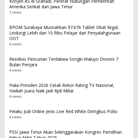
Konjen AS di Grahadi, Pererat Hubungan Pemerintah
Amerika Serikat dan Jawa Timur
7 views
BPOM Surabaya Musnahkan 97.676 Tablet Obat Ilegal,
Lindungi Lebih dari 10 Ribu Pelajar dari Penyalahgunaan
OOT
6 views
Residivis Pencurian Terdakwa Songki Waluyo Divonis 7
Bulan Penjara
4 views
Piala Presiden 2026 Cetak Rekor Rating TV Nasional,
Hadiah Juara Naik Jadi Rp8 Miliar
4 views
Pelaku Judi Online Jenis Live Red White Diringkus Polisi
4 views
PSSI Jawa Timur Akan Selenggarakan Kongres Pemilihan
Ketua Akhir Tahun 2025