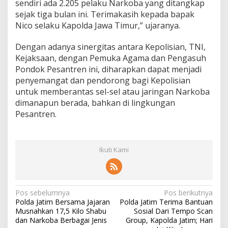
sendiri ada 2.205 pelaku Narkoba yang ditangkap
sejak tiga bulan ini. Terimakasih kepada bapak
Nico selaku Kapolda Jawa Timur,” ujaranya.
Dengan adanya sinergitas antara Kepolisian, TNI,
Kejaksaan, dengan Pemuka Agama dan Pengasuh
Pondok Pesantren ini, diharapkan dapat menjadi
penyemangat dan pendorong bagi Kepolisian
untuk memberantas sel-sel atau jaringan Narkoba
dimanapun berada, bahkan di lingkungan
Pesantren.
Ikuti Kami
N
Pos sebelumnya
Pos berikutnya
Polda Jatim Bersama Jajaran
Polda Jatim Terima Bantuan
a
Musnahkan 17,5 Kilo Shabu
Sosial Dari Tempo Scan
v
dan Narkoba Berbagai Jenis
Group, Kapolda Jatim; Hari