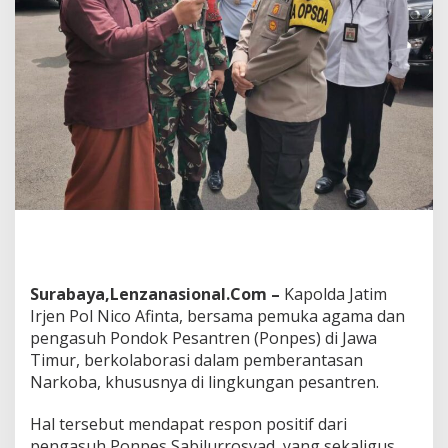
P
o
l
d
a
J
a
t
i
m
B
e
r
a
n
t
Surabaya,Lenzanasional.Com –
Kapolda Jatim
a
Irjen Pol Nico Afinta, bersama pemuka agama dan
s
N
pengasuh Pondok Pesantren (Ponpes) di Jawa
a
Timur, berkolaborasi dalam pemberantasan
r
Narkoba, khususnya di lingkungan pesantren.
k
o
Hal tersebut mendapat respon positif dari
b
a
pengasuh Ponpes Sabilurrosyad, yang sekaligus