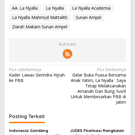
AA. La Nyalla
La Nyalla
La Nyalla Academia
La Nyalla Mahmud Mattalitti
Sunan Ampel
Ziarah Makam Sunan Ampel
Ikuti Kami
N
Pos sebelumnya
Pos berikutnya
Kader Lawas Gerindra Hijrah
Gelar Buka Puasa Bersama
a
ke PBB
Anak Yatim, La Nyalla : Saya
v
Tetap Melaksanakan
Amanah Dari Bung Yusril
i
Untuk Membesarkan PBB di
Jatim
g
a
Posting Terkait
s
i
Indonesia Gandeng
JUDES Finalisasi Rangkaian