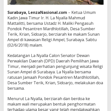
a
n
Surabaya, LenzaNasional.com
– Ketua Umum
S
a
Kadin Jawa Timur Ir. H. La Nyalla Mahmud
n
Mattalitti, bersama Ustadz H. Maliki Pengasuh
t
Pondok Pesantren Mardhlotillah, Desa Sumber
r
Terik, Krian, Sidoarjo, berziarah ke makam Sunan
i
Ampel di kawasan Religi Ampel, Surabaya. Sabtu
(02/6/2018) malam.
Kedatangan La Nyalla Calon Senator Dewan
Perwakilan Daerah (DPD) Daerah Pemilihan Jawa
Timur, menjadi perhatian pengunjung wisata Religi
Sunan Ampel di Surabaya. La Nyalla bersama
ratusan Jamaah Pondok Pesantren Mardhlotillah,
Desa Sumber Terik, Krian, Sidoarjo, melakukan doa
bersama.
Menurut La Nyalla, berziarah dan berdoa ke
makam wali merupakan bentuk penghormatan
terhadap ulama besar yang telah mendakwahkan