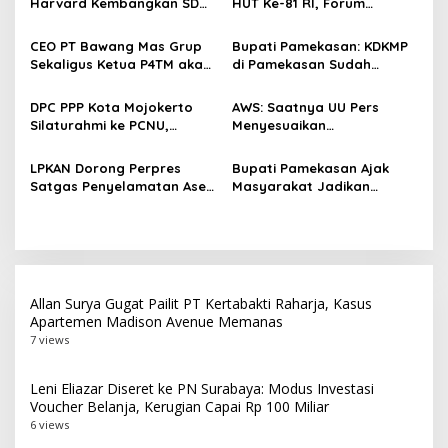
p
Harvard Kembangkan SDM
HUT Ke-81 RI, Forum
Unggul dan Riset Berkelas
Kebangsaan dan Beragam
o
Dunia
Lomba Siap Perkuat
CEO PT Bawang Mas Grup
Bupati Pamekasan: KDKMP
Solidaritas Jurnalis DPRD
s
Sekaligus Ketua P4TM akan
di Pamekasan Sudah
Surabaya
Memperjuangkan Petani
Beroperasi, Target 180 Unit
Tembakau di Madura
Selesai Akhir Juli 2026
DPC PPP Kota Mojokerto
AWS: Saatnya UU Pers
Silaturahmi ke PCNU,
Menyesuaikan
Perkuat Kolaborasi untuk
Perkembangan Platform
Masyarakat
Digital dan AI
LPKAN Dorong Perpres
Bupati Pamekasan Ajak
Satgas Penyelamatan Aset
Masyarakat Jadikan
Negara dan
Pancasila Pedoman Hidup
Pemberantasan Korupsi
Pada Peringatan Hari Lahir
Pancasila 2026
Allan Surya Gugat Pailit PT Kertabakti Raharja, Kasus
Apartemen Madison Avenue Memanas
7 views
Leni Eliazar Diseret ke PN Surabaya: Modus Investasi
Voucher Belanja, Kerugian Capai Rp 100 Miliar
6 views