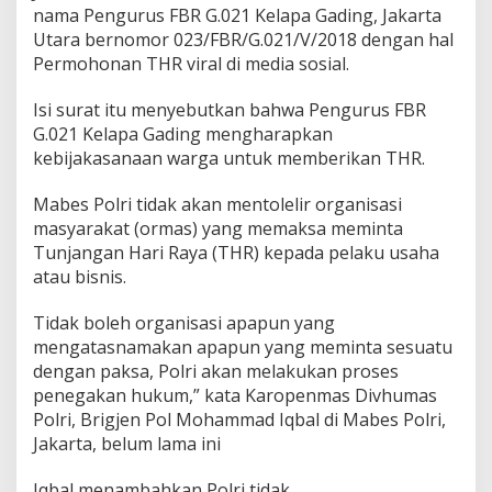
nama Pengurus FBR G.021 Kelapa Gading, Jakarta
M
i
Utara bernomor 023/FBR/G.021/V/2018 dengan hal
n
Permohonan THR viral di media sosial.
t
a
Isi surat itu menyebutkan bahwa Pengurus FBR
T
G.021 Kelapa Gading mengharapkan
H
R
kebijakasanaan warga untuk memberikan THR.
Mabes Polri tidak akan mentolelir organisasi
masyarakat (ormas) yang memaksa meminta
Tunjangan Hari Raya (THR) kepada pelaku usaha
atau bisnis.
Tidak boleh organisasi apapun yang
mengatasnamakan apapun yang meminta sesuatu
dengan paksa, Polri akan melakukan proses
penegakan hukum,” kata Karopenmas Divhumas
Polri, Brigjen Pol Mohammad Iqbal di Mabes Polri,
Jakarta, belum lama ini
Iqbal menambahkan Polri tidak