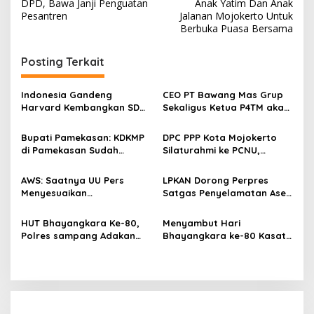
a
DPD, Bawa Janji Penguatan
Anak Yatim Dan Anak
v
Pesantren
Jalanan Mojokerto Untuk
Berbuka Puasa Bersama
i
g
Posting Terkait
a
s
Indonesia Gandeng
CEO PT Bawang Mas Grup
Harvard Kembangkan SDM
Sekaligus Ketua P4TM akan
i
Unggul dan Riset Berkelas
Memperjuangkan Petani
p
Dunia
Tembakau di Madura
Bupati Pamekasan: KDKMP
DPC PPP Kota Mojokerto
di Pamekasan Sudah
Silaturahmi ke PCNU,
o
Beroperasi, Target 180 Unit
Perkuat Kolaborasi untuk
s
Selesai Akhir Juli 2026
Masyarakat
AWS: Saatnya UU Pers
LPKAN Dorong Perpres
Menyesuaikan
Satgas Penyelamatan Aset
Perkembangan Platform
Negara dan
Digital dan AI
Pemberantasan Korupsi
HUT Bhayangkara Ke-80,
Menyambut Hari
Polres sampang Adakan
Bhayangkara ke-80 Kasat
Bakti Sosial Dengan Bagi-
Lantas Polres Sampang
Bagi 300 Beras
Menggelar Kegiatan Bakti
Social