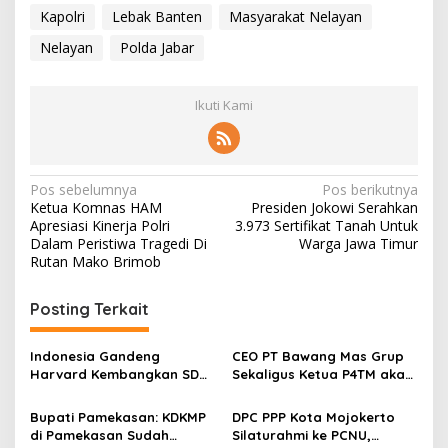
Kapolri
Lebak Banten
Masyarakat Nelayan
Nelayan
Polda Jabar
Ikuti Kami
N
Pos sebelumnya
Pos berikutnya
Ketua Komnas HAM
Presiden Jokowi Serahkan
a
Apresiasi Kinerja Polri
3.973 Sertifikat Tanah Untuk
v
Dalam Peristiwa Tragedi Di
Warga Jawa Timur
Rutan Mako Brimob
i
g
Posting Terkait
a
s
Indonesia Gandeng
CEO PT Bawang Mas Grup
Harvard Kembangkan SDM
Sekaligus Ketua P4TM akan
i
Unggul dan Riset Berkelas
Memperjuangkan Petani
p
Dunia
Tembakau di Madura
Bupati Pamekasan: KDKMP
DPC PPP Kota Mojokerto
di Pamekasan Sudah
Silaturahmi ke PCNU,
o