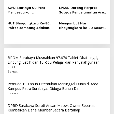
Beroperasi, Target 180 Unit
Perkuat Kolaborasi untuk
s
Selesai Akhir Juli 2026
Masyarakat
AWS: Saatnya UU Pers
LPKAN Dorong Perpres
Menyesuaikan
Satgas Penyelamatan Aset
Perkembangan Platform
Negara dan
Digital dan AI
Pemberantasan Korupsi
HUT Bhayangkara Ke-80,
Menyambut Hari
Polres sampang Adakan
Bhayangkara ke-80 Kasat
Bakti Sosial Dengan Bagi-
Lantas Polres Sampang
Bagi 300 Beras
Menggelar Kegiatan Bakti
Social
BPOM Surabaya Musnahkan 97.676 Tablet Obat Ilegal,
Lindungi Lebih dari 10 Ribu Pelajar dari Penyalahgunaan
OOT
6 views
Pemuda 19 Tahun Ditemukan Meninggal Dunia di Area
Kampus Petra Surabaya, Diduga Bunuh Diri
5 views
DPRD Surabaya Soroti Arisan Meow, Owner Sepakat
Kembalikan Dana Member Secara Bertahap