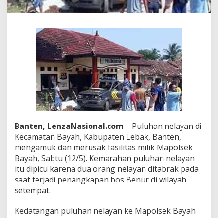
a
n
g
P
o
l
s
e
k
B
a
y
a
h
Banten, LenzaNasional.com
– Puluhan nelayan di
L
Kecamatan Bayah, Kabupaten Lebak, Banten,
e
b
mengamuk dan merusak fasilitas milik Mapolsek
a
Bayah, Sabtu (12/5). Kemarahan puluhan nelayan
k
itu dipicu karena dua orang nelayan ditabrak pada
B
saat terjadi penangkapan bos Benur di wilayah
a
setempat.
n
t
e
Kedatangan puluhan nelayan ke Mapolsek Bayah
n