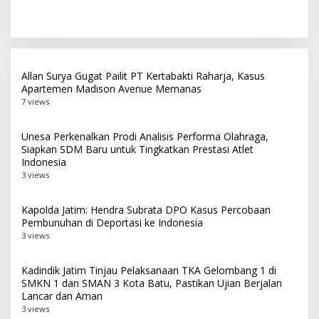
Perkembangan Platform
Negara dan
Digital dan AI
Pemberantasan Korupsi
Allan Surya Gugat Pailit PT Kertabakti Raharja, Kasus
Apartemen Madison Avenue Memanas
7 views
Unesa Perkenalkan Prodi Analisis Performa Olahraga,
Siapkan SDM Baru untuk Tingkatkan Prestasi Atlet
Indonesia
3 views
Kapolda Jatim: Hendra Subrata DPO Kasus Percobaan
Pembunuhan di Deportasi ke Indonesia
3 views
Kadindik Jatim Tinjau Pelaksanaan TKA Gelombang 1 di
SMKN 1 dan SMAN 3 Kota Batu, Pastikan Ujian Berjalan
Lancar dan Aman
3 views