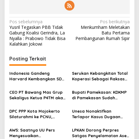
N
Pos sebelumnya
Pos berikutnya
Yusril Tegaskan PBB Tidak
Menkumham Meletakan
a
Gabung Koalisi Gerindra, La
Batu Pertama
v
Nyalla : Prabowo Tidak Bisa
Pembangunan Rumah Sipir
Kalahkan Jokowi
i
g
Posting Terkait
a
s
Indonesia Gandeng
Serukan Kebangkitan Total
Harvard Kembangkan SDM
Koperasi Sebagai Raksasa
i
Unggul dan Riset Berkelas
Ekonomi di Harkopnas ke-
p
Dunia
79
CEO PT Bawang Mas Grup
Bupati Pamekasan: KDKMP
Sekaligus Ketua P4TM akan
di Pamekasan Sudah
o
Memperjuangkan Petani
Beroperasi, Target 180 Unit
s
Tembakau di Madura
Selesai Akhir Juli 2026
DPC PPP Kota Mojokerto
Unesa Nonaktifkan
Silaturahmi ke PCNU,
Terlapor Kasus Dugaan
Perkuat Kolaborasi untuk
Kekerasan Verbal dari
Masyarakat
Kegiatan Kampus demi
AWS: Saatnya UU Pers
LPKAN Dorong Perpres
Kelancaran Penanganan
Menyesuaikan
Satgas Penyelamatan Aset