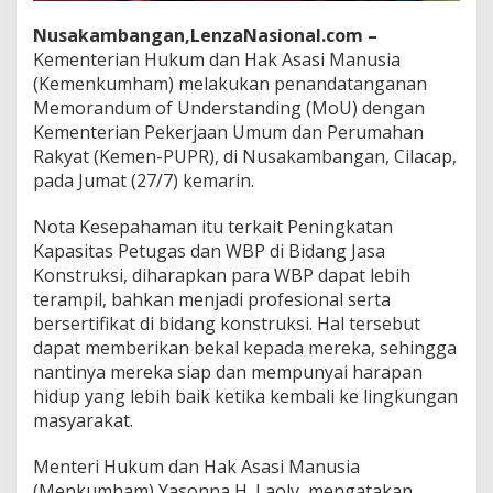
e
Nusakambangan,LenzaNasional.com –
r
t
Kementerian Hukum dan Hak Asasi Manusia
a
(Kemenkumham) melakukan penandatanganan
B
Memorandum of Understanding (MoU) dengan
e
Kementerian Pekerjaan Umum dan Perumahan
r
Rakyat (Kemen-PUPR), di Nusakambangan, Cilacap,
s
e
pada Jumat (27/7) kemarin.
r
t
Nota Kesepahaman itu terkait Peningkatan
i
Kapasitas Petugas dan WBP di Bidang Jasa
f
Konstruksi, diharapkan para WBP dapat lebih
i
k
terampil, bahkan menjadi profesional serta
a
bersertifikat di bidang konstruksi. Hal tersebut
t
dapat memberikan bekal kepada mereka, sehingga
d
nantinya mereka siap dan mempunyai harapan
i
B
hidup yang lebih baik ketika kembali ke lingkungan
i
masyarakat.
d
a
Menteri Hukum dan Hak Asasi Manusia
n
(Menkumham) Yasonna H. Laoly, mengatakan
g