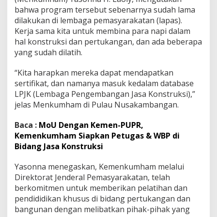
K
bahwa program tersebut sebenarnya sudah lama
o
dilakukan di lembaga pemasyarakatan (lapas).
n
Kerja sama kita untuk membina para napi dalam
s
hal konstruksi dan pertukangan, dan ada beberapa
t
yang sudah dilatih.
r
u
k
“Kita harapkan mereka dapat mendapatkan
s
sertifikat, dan namanya masuk kedalam database
i
LPJK (Lembaga Pengembangan Jasa Konstruksi),”
jelas Menkumham di Pulau Nusakambangan.
Baca :
MoU Dengan Kemen-PUPR,
Kemenkumham Siapkan Petugas & WBP di
Bidang Jasa Konstruksi
Yasonna menegaskan, Kemenkumham melalui
Direktorat Jenderal Pemasyarakatan, telah
berkomitmen untuk memberikan pelatihan dan
pendididikan khusus di bidang pertukangan dan
bangunan dengan melibatkan pihak-pihak yang