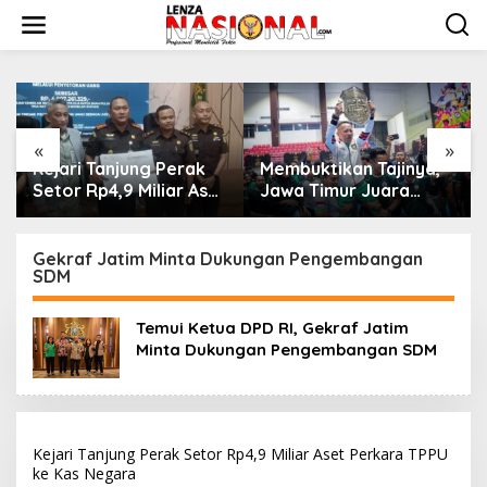
L
e
w
a
t
i
k
e
«
»
k
Kejari Tanjung Perak
Membuktikan Tajinya,
o
Setor Rp4,9 Miliar Aset
Jawa Timur Juara
n
Perkara TPPU ke Kas
Umum IMC Kelas Elite
t
Negara
e
Gekraf Jatim Minta Dukungan Pengembangan
n
SDM
Temui Ketua DPD RI, Gekraf Jatim
Minta Dukungan Pengembangan SDM
Kejari Tanjung Perak Setor Rp4,9 Miliar Aset Perkara TPPU
ke Kas Negara