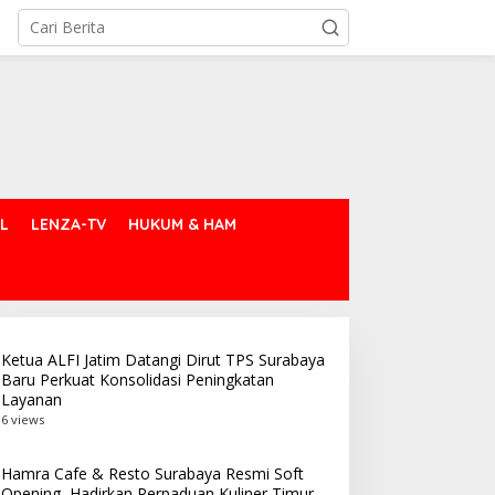
L
LENZA-TV
HUKUM & HAM
Ketua ALFI Jatim Datangi Dirut TPS Surabaya
Baru Perkuat Konsolidasi Peningkatan
Layanan
6 views
etua ALFI Jatim Datangi
BPOM Surabaya
irut TPS Surabaya Baru
Musnahkan 97.676 Tablet
erkuat Konsolidasi
Obat Ilegal, Lindungi Lebih
Hamra Cafe & Resto Surabaya Resmi Soft
Opening, Hadirkan Perpaduan Kuliner Timur
eningkatan Layanan
dari 10 Ribu Pelajar dari