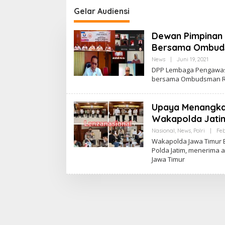
naan OOT
Bekasi
Gelar Audiensi
Dewan Pimpinan 
Bersama Ombud
News
|
Juni 19, 2021
O
L
DPP Lembaga Pengawas 
E
bersama Ombudsman RI m
H
L
E
N
Upaya Menangkal
Z
A
Wakapolda Jatim
N
A
Nasional
,
News
,
Polri
|
Feb
S
Wakapolda Jawa Timur B
I
Polda Jatim, menerima 
O
N
Jawa Timur
A
L