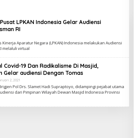
Tingkatkan Kualitas
Pembelajaran
Pusat LPKAN Indonesia Gelar Audiensi
sman RI
Kinerja Aparatur Negara (LPKAN) Indonesia melakukan Audiensi
elaluli virtual
 Covid-19 Dan Radikalisme Di Masjid,
 Gelar audiensi Dengan Tomas
ruari 2, 2021
O
L
rigjen Pol Drs. Slamet Hadi Supraptoyo, didampingi pejabat utama
E
audiensi dari Pimpinan Wilayah Dewan Masjid Indonesia Provinsi
H
A
D
J
I
L
N
A