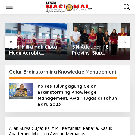
L
e
w
a
t
i
k
e
«
»
k
PBMI Miliki Hak Cipta
514 Atlet dari 18
o
Muay Aerobik
Provinsi Siap
n
Nusantara, Perkuat
Bertarung di Indonesia
t
Pengembangan
Muaythai
e
Muaythai Indonesia
Championship 2026 di
Gelar Brainstorming Knowledge Management
n
Bekasi
Polres Tulungagung Gelar
Brainstorming Knowledge
Management, Awali Tugas di Tahun
Baru 2023
Allan Surya Gugat Pailit PT Kertabakti Raharja, Kasus
Apartemen Madison Avenue Memanas