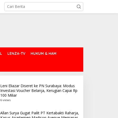
L
LENZA-TV
HUKUM & HAM
Leni Eliazar Diseret ke PN Surabaya: Modus
Investasi Voucher Belanja, Kerugian Capai Rp
100 Miliar
6 views
etua ALFI Jatim Datangi
BPOM Surabaya
irut TPS Surabaya Baru
Musnahkan 97.676 Tablet
erkuat Konsolidasi
Obat Ilegal, Lindungi Lebih
Allan Surya Gugat Pailit PT Kertabakti Raharja,
Kasus Apartemen Madison Avenue Memanas
eningkatan Layanan
dari 10 Ribu Pelajar dari