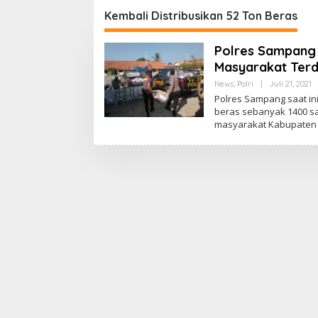
naan OOT
Bekasi
Kembali Distribusikan 52 Ton Beras
Polres Sampang 
Masyarakat Ter
News
,
Polri
|
Juli 21, 2021
O
L
Polres Sampang saat in
E
beras sebanyak 1400 sa
H
masyarakat Kabupaten 
A
D
J
I
L
N
A