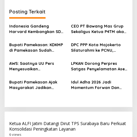
i
g
Posting Terkait
a
s
Indonesia Gandeng
CEO PT Bawang Mas Grup
Harvard Kembangkan SDM
Sekaligus Ketua P4TM akan
i
Unggul dan Riset Berkelas
Memperjuangkan Petani
p
Dunia
Tembakau di Madura
Bupati Pamekasan: KDKMP
DPC PPP Kota Mojokerto
di Pamekasan Sudah
Silaturahmi ke PCNU,
o
Beroperasi, Target 180 Unit
Perkuat Kolaborasi untuk
s
Selesai Akhir Juli 2026
Masyarakat
AWS: Saatnya UU Pers
LPKAN Dorong Perpres
Menyesuaikan
Satgas Penyelamatan Aset
Perkembangan Platform
Negara dan
Digital dan AI
Pemberantasan Korupsi
Bupati Pamekasan Ajak
‎Idul Adha 2026 Jadi
Masyarakat Jadikan
Momentum Forwan Dan
Pancasila Pedoman Hidup
AWS Salurkan 550 Paket
Pada Peringatan Hari Lahir
Daging Qurban Kepada
Pancasila 2026
Masyarakat
Ketua ALFI Jatim Datangi Dirut TPS Surabaya Baru Perkuat
Konsolidasi Peningkatan Layanan
6 views