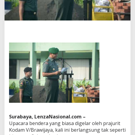
m
p
a
i
k
a
n
K
e
b
i
j
a
k
a
n
P
a
n
g
l
Surabaya, LenzaNasional.com –
i
Upacara bendera yang biasa digelar oleh prajurit
m
a
Kodam V/Brawijaya, kali ini berlangsung tak seperti
T