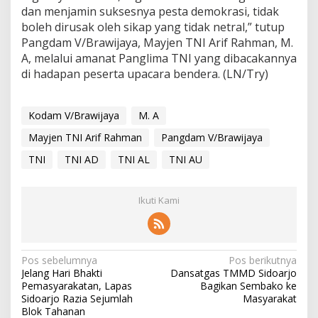
dan menjamin suksesnya pesta demokrasi, tidak
boleh dirusak oleh sikap yang tidak netral,” tutup
Pangdam V/Brawijaya, Mayjen TNI Arif Rahman, M.
A, melalui amanat Panglima TNI yang dibacakannya
di hadapan peserta upacara bendera. (LN/Try)
Kodam V/Brawijaya
M. A
Mayjen TNI Arif Rahman
Pangdam V/Brawijaya
TNI
TNI AD
TNI AL
TNI AU
Ikuti Kami
N
Pos sebelumnya
Pos berikutnya
Jelang Hari Bhakti
Dansatgas TMMD Sidoarjo
a
Pemasyarakatan, Lapas
Bagikan Sembako ke
v
Sidoarjo Razia Sejumlah
Masyarakat
Blok Tahanan