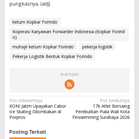
pungkasnya. (adj)
ketum Kopkar Forindo
Koperasi Karyawan Forwarder Indonesia (Kopkar Forind
o)
muhajir ketum Kopkar Forindo
pekerja logistik
Pekerja Logistik Bentuk Kopkar Forindo
Ikuti Kami
N
Pos sebelumnya
Pos berikutnya
KONI Jatim Upayakan Cabor
176 Atlet Bersaing
a
Ice Skating Dilombakan di
Perebutkan Piala Wali Kota
v
Porprov
Finswimming Surabaya 2026
i
Posting Terkait
g