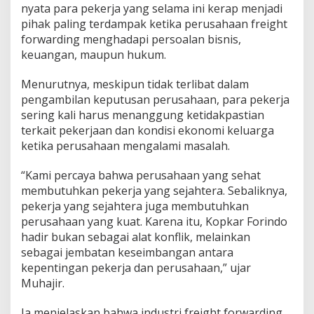
nyata para pekerja yang selama ini kerap menjadi
j
a
pihak paling terdampak ketika perusahaan freight
h
forwarding menghadapi persoalan bisnis,
t
keuangan, maupun hukum.
e
r
Menurutnya, meskipun tidak terlibat dalam
a
a
pengambilan keputusan perusahaan, para pekerja
n
sering kali harus menanggung ketidakpastian
d
terkait pekerjaan dan kondisi ekonomi keluarga
a
ketika perusahaan mengalami masalah.
n
P
e
“Kami percaya bahwa perusahaan yang sehat
r
membutuhkan pekerja yang sejahtera. Sebaliknya,
l
pekerja yang sejahtera juga membutuhkan
i
perusahaan yang kuat. Karena itu, Kopkar Forindo
n
hadir bukan sebagai alat konflik, melainkan
d
u
sebagai jembatan keseimbangan antara
n
kepentingan pekerja dan perusahaan,” ujar
g
Muhajir.
a
n
Ia menjelaskan bahwa industri freight forwarding
A