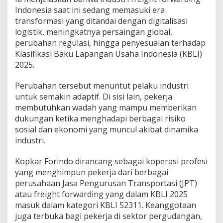
n
Indonesia saat ini sedang memasuki era
g
transformasi yang ditandai dengan digitalisasi
g
logistik, meningkatnya persaingan global,
o
perubahan regulasi, hingga penyesuaian terhadap
t
a
Klasifikasi Baku Lapangan Usaha Indonesia (KBLI)
2025.
Perubahan tersebut menuntut pelaku industri
untuk semakin adaptif. Di sisi lain, pekerja
membutuhkan wadah yang mampu memberikan
dukungan ketika menghadapi berbagai risiko
sosial dan ekonomi yang muncul akibat dinamika
industri.
Kopkar Forindo dirancang sebagai koperasi profesi
yang menghimpun pekerja dari berbagai
perusahaan Jasa Pengurusan Transportasi (JPT)
atau freight forwarding yang dalam KBLI 2025
masuk dalam kategori KBLI 52311. Keanggotaan
juga terbuka bagi pekerja di sektor pergudangan,