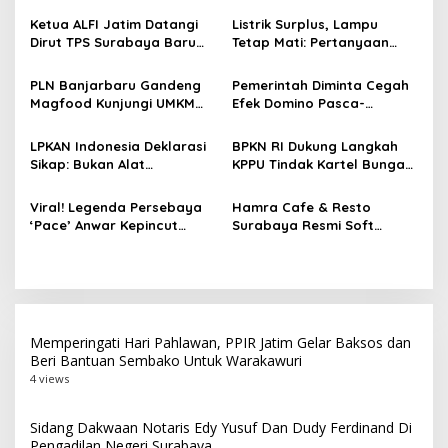
a
Ketua ALFI Jatim Datangi
Listrik Surplus, Lampu
s
Dirut TPS Surabaya Baru
Tetap Mati: Pertanyaan
Perkuat Konsolidasi
Besar Kini Bayangi PLN
i
Peningkatan Layanan
PLN Banjarbaru Gandeng
Pemerintah Diminta Cegah
p
Magfood Kunjungi UMKM
Efek Domino Pasca-
Pempek Tjek Entis,
Kenaikan BBM Nonsubsidi
o
Tawarkan Paket Kemitraan
LPKAN Indonesia Deklarasi
BPKN RI Dukung Langkah
s
12-15 Juta untuk Calon
Sikap: Bukan Alat
KPPU Tindak Kartel Bunga
Pensiunan
Kekuasaan, Siap Hadapi
Pinjol
Tekanan
Viral! Legenda Persebaya
Hamra Cafe & Resto
‘Pace’ Anwar Kepincut
Surabaya Resmi Soft
Steak Bakar Kangen, Spot
Opening, Hadirkan
Bukber Paling Hype di
Perpaduan Kuliner Timur
Jantung Kota Surabaya
Tengah, Nusantara, dan
Western
Memperingati Hari Pahlawan, PPIR Jatim Gelar Baksos dan
Beri Bantuan Sembako Untuk Warakawuri
4 views
Sidang Dakwaan Notaris Edy Yusuf Dan Dudy Ferdinand Di
Pengadilan Negeri Surabaya