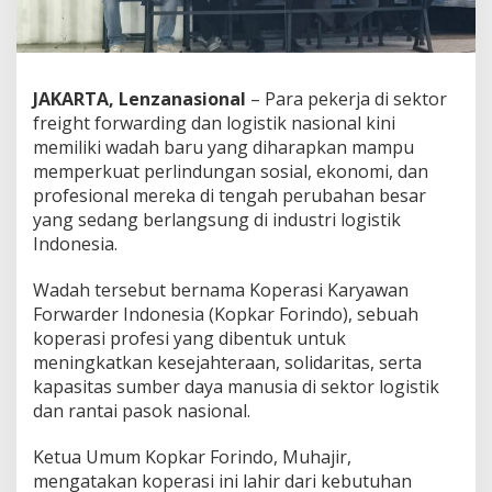
k
K
o
p
k
JAKARTA, Lenzanasional
– Para pekerja di sektor
a
freight forwarding dan logistik nasional kini
r
memiliki wadah baru yang diharapkan mampu
F
memperkuat perlindungan sosial, ekonomi, dan
o
r
profesional mereka di tengah perubahan besar
i
yang sedang berlangsung di industri logistik
n
Indonesia.
d
o
Wadah tersebut bernama Koperasi Karyawan
,
D
Forwarder Indonesia (Kopkar Forindo), sebuah
o
koperasi profesi yang dibentuk untuk
r
meningkatkan kesejahteraan, solidaritas, serta
o
kapasitas sumber daya manusia di sektor logistik
n
g
dan rantai pasok nasional.
K
e
Ketua Umum Kopkar Forindo, Muhajir,
s
mengatakan koperasi ini lahir dari kebutuhan
e