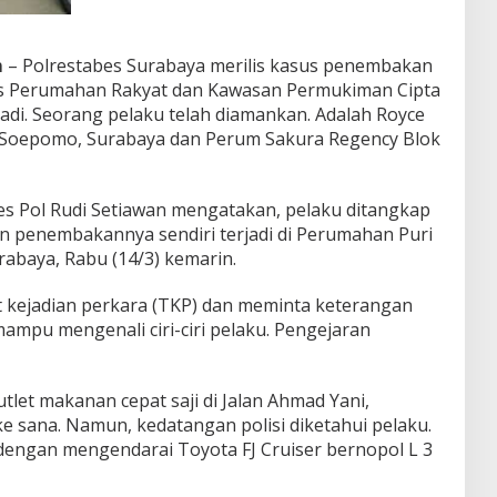
m
– Polrestabes Surabaya merilis kasus penembakan
nas Perumahan Rakyat dan Kawasan Permukiman Cipta
adi. Seorang pelaku telah diamankan. Adalah Royce
f. Soepomo, Surabaya dan Perum Sakura Regency Blok
s Pol Rudi Setiawan mengatakan, pelaku ditangkap
den penembakannya sendiri terjadi di Perumahan Puri
abaya, Rabu (14/3) kemarin.
 kejadian perkara (TKP) dan meminta keterangan
mampu mengenali ciri-ciri pelaku. Pengejaran
let makanan cepat saji di Jalan Ahmad Yani,
ke sana. Namun, kedatangan polisi diketahui pelaku.
dengan mengendarai Toyota FJ Cruiser bernopol L 3