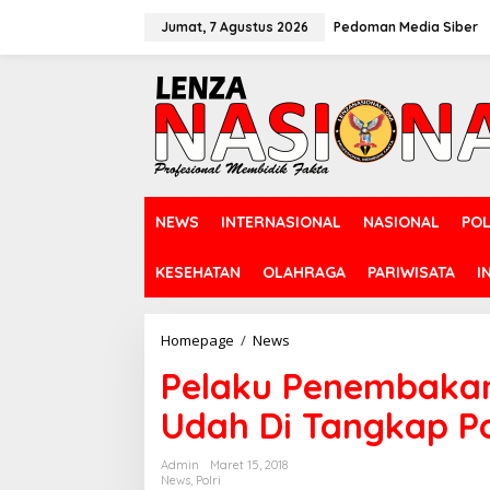
L
e
Jumat, 7 Agustus 2026
Pedoman Media Siber
w
a
t
i
k
e
k
o
n
NEWS
INTERNASIONAL
NASIONAL
POL
t
e
n
KESEHATAN
OLAHRAGA
PARIWISATA
I
Homepage
/
News
P
e
Pelaku Penembakan
l
a
Udah Di Tangkap Po
k
u
P
Admin
Maret 15, 2018
e
News
,
Polri