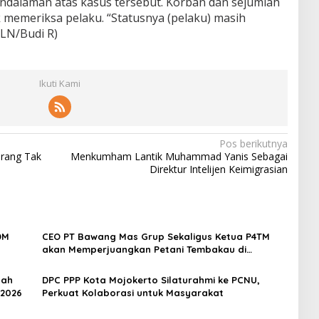
endalaman atas kasus tersebut. Korban dan sejumlah
k memeriksa pelaku. “Statusnya (pelaku) masih
(LN/Budi R)
Ikuti Kami
Pos berikutnya
Orang Tak
Menkumham Lantik Muhammad Yanis Sebagai
Direktur Intelijen Keimigrasian
DM
CEO PT Bawang Mas Grup Sekaligus Ketua P4TM
akan Memperjuangkan Petani Tembakau di
Madura
dah
DPC PPP Kota Mojokerto Silaturahmi ke PCNU,
 2026
Perkuat Kolaborasi untuk Masyarakat