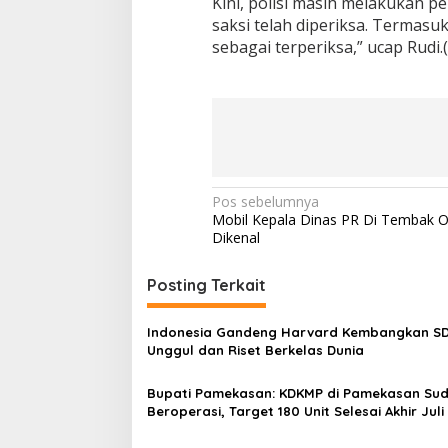
Kini, polisi masih melakukan p
saksi telah diperiksa. Termasu
sebagai terperiksa,” ucap Rudi.
N
Pos sebelumnya
Mobil Kepala Dinas PR Di Tembak 
a
Dikenal
v
i
Posting Terkait
g
Indonesia Gandeng Harvard Kembangkan S
a
Unggul dan Riset Berkelas Dunia
s
Bupati Pamekasan: KDKMP di Pamekasan Su
i
Beroperasi, Target 180 Unit Selesai Akhir Juli
p