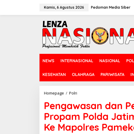
L
e
Kamis, 6 Agustus 2026
Pedoman Media Siber
w
a
t
i
k
e
k
o
n
NEWS
INTERNASIONAL
NASIONAL
POL
t
e
n
KESEHATAN
OLAHRAGA
PARIWISATA
I
Homepage
/
Polri
P
e
Pengawasan dan Pe
n
g
Propam Polda Jatim
a
w
Ke Mapolres Pame
a
s