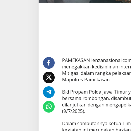
d
P
r
o
p
a
m
P
o
l
d
PAMEKASAN lenzanasional.com
a
J
menegakkan kedisiplinan inte
a
Mitigasi dalam rangka pelaksa
t
Mapolres Pamekasan.
i
m
Bid Propam Polda Jawa Timur y
T
e
bersama rombongan, disambut
r
dilanjutkan dengan mengapelk
j
(9/7/2025).
u
n
Dalam sambutannya ketua Tim 
k
a
kegiatan ini merupakan bagia