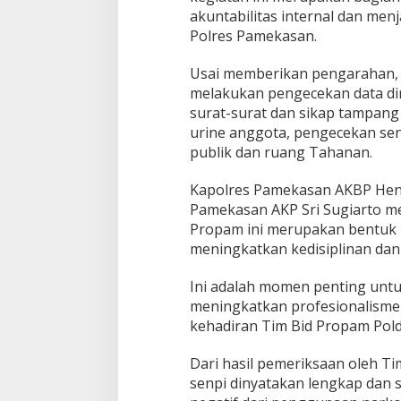
n
akuntabilitas internal dan men
T
Polres Pamekasan.
i
m
Usai memberikan pengarahan, 
M
i
melakukan pengecekan data di
t
surat-surat dan sikap tampang
i
urine anggota, pengecekan senj
g
publik dan ruang Tahanan.
a
s
i
Kapolres Pamekasan AKBP Hendr
K
Pamekasan AKP Sri Sugiarto me
e
Propam ini merupakan bentuk 
M
meningkatkan kedisiplinan dan 
a
p
o
Ini adalah momen penting untu
l
meningkatkan profesionalisme 
r
kehadiran Tim Bid Propam Pold
e
s
Dari hasil pemeriksaan oleh Tim
P
a
senpi dinyatakan lengkap dan s
m