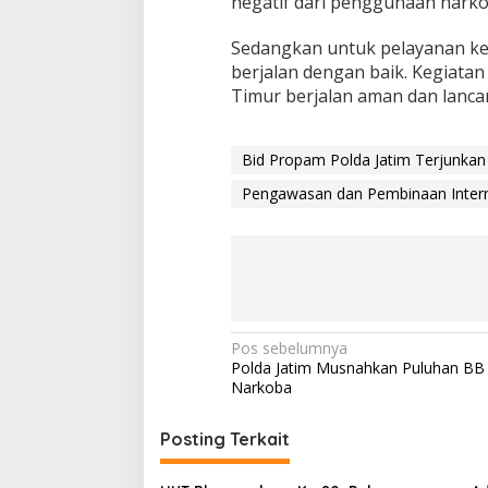
negatif dari penggunaan narko
e
k
Sedangkan untuk pelayanan ke
a
berjalan dengan baik. Kegiatan
s
a
Timur berjalan aman dan lanca
n
Bid Propam Polda Jatim Terjunkan
Pengawasan dan Pembinaan Inter
N
Pos sebelumnya
Polda Jatim Musnahkan Puluhan BB 
a
Narkoba
v
i
Posting Terkait
g