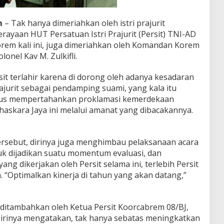
m
– Tak hanya dimeriahkan oleh istri prajurit
ayaan HUT Persatuan Istri Prajurit (Persit) TNI-AD
rem kali ini, juga dimeriahkan oleh Komandan Korem
onel Kav M. Zulkifli.
rsit terlahir karena di dorong oleh adanya kesadaran
rajurit sebagai pendamping suami, yang kala itu
gus mempertahankan proklamasi kemerdekaan
askara Jaya ini melalui amanat yang dibacakannya.
tersebut, dirinya juga menghimbau pelaksanaan acara
uk dijadikan suatu momentum evaluasi, dan
ang dikerjakan oleh Persit selama ini, terlebih Persit
. “Optimalkan kinerja di tahun yang akan datang,”
 ditambahkan oleh Ketua Persit Koorcabrem 08/BJ,
Dirinya mengatakan, tak hanya sebatas meningkatkan