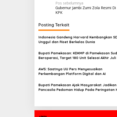
N
Pos sebelumnya
Gubernur Jambi Zumi Zola Resmi Di
a
KPK
v
i
Posting Terkait
g
Indonesia Gandeng Harvard Kembangkan S
a
Unggul dan Riset Berkelas Dunia
s
Bupati Pamekasan: KDKMP di Pamekasan Su
i
Beroperasi, Target 180 Unit Selesai Akhir Juli
p
o
AWS: Saatnya UU Pers Menyesuaikan
Perkembangan Platform Digital dan AI
s
Bupati Pamekasan Ajak Masyarakat Jadikan
Pancasila Pedoman Hidup Pada Peringatan 
Lahir Pancasila 2026