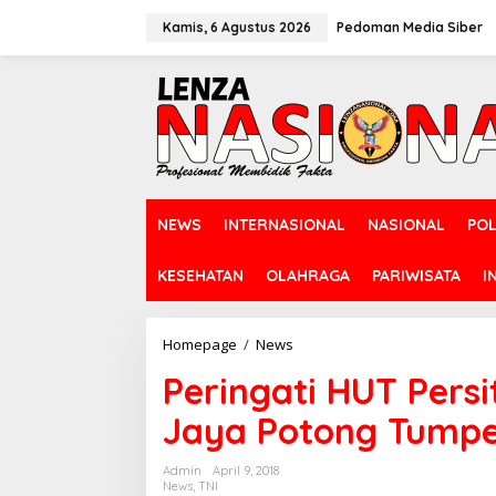
L
e
Kamis, 6 Agustus 2026
Pedoman Media Siber
w
a
t
i
k
e
k
o
n
NEWS
INTERNASIONAL
NASIONAL
POL
t
e
n
KESEHATAN
OLAHRAGA
PARIWISATA
I
Homepage
/
News
P
e
Peringati HUT Pers
r
i
Jaya Potong Tump
n
g
a
Admin
April 9, 2018
t
News
,
TNI