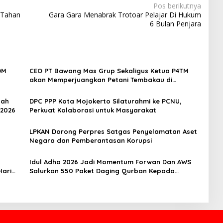
Pos berikutnya
 Tahan
Gara Gara Menabrak Trotoar Pelajar Di Hukum
6 Bulan Penjara
DM
CEO PT Bawang Mas Grup Sekaligus Ketua P4TM
akan Memperjuangkan Petani Tembakau di
Madura
dah
DPC PPP Kota Mojokerto Silaturahmi ke PCNU,
 2026
Perkuat Kolaborasi untuk Masyarakat
LPKAN Dorong Perpres Satgas Penyelamatan Aset
Negara dan Pemberantasan Korupsi
‎Idul Adha 2026 Jadi Momentum Forwan Dan AWS
Hari
Salurkan 550 Paket Daging Qurban Kepada
Masyarakat