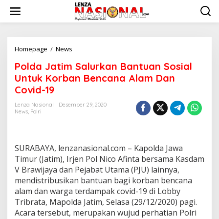
L
e
w
a
t
i
Homepage
/
News
P
k
o
Polda Jatim Salurkan Bantuan Sosial
e
l
k
d
Untuk Korban Bencana Alam Dan
o
a
Covid-19
n
J
t
a
Lenza Nasional
Desember 29, 2020
e
t
News
,
Polri
n
i
m
S
a
SURABAYA, lenzanasional.com – Kapolda Jawa
l
Timur (Jatim), Irjen Pol Nico Afinta bersama Kasdam
u
V Brawijaya dan Pejabat Utama (PJU) lainnya,
r
mendistribusikan bantuan bagi korban bencana
k
a
alam dan warga terdampak covid-19 di Lobby
n
Tribrata, Mapolda Jatim, Selasa (29/12/2020) pagi.
B
Acara tersebut, merupakan wujud perhatian Polri
a