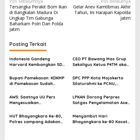
N
Pos sebelumnya
Pos berikutnya
Tersangka Perakit Bom Ikan
Gelar Anev Kamtibmas Akhir
a
di Bangkalan Madura Di
Tahun, Ini Harapan Kapolda
v
Ungkap Tim Gabunga
Jatim
Baharkam Polri Dan Polda
i
Jatim
g
Posting Terkait
a
s
Indonesia Gandeng
CEO PT Bawang Mas Grup
i
Harvard Kembangkan SDM
Sekaligus Ketua P4TM akan
p
Unggul dan Riset Berkelas
Memperjuangkan Petani
Dunia
Tembakau di Madura
Bupati Pamekasan: KDKMP
DPC PPP Kota Mojokerto
o
di Pamekasan Sudah
Silaturahmi ke PCNU,
s
Beroperasi, Target 180 Unit
Perkuat Kolaborasi untuk
Selesai Akhir Juli 2026
Masyarakat
AWS: Saatnya UU Pers
LPKAN Dorong Perpres
Menyesuaikan
Satgas Penyelamatan Aset
Perkembangan Platform
Negara dan
Digital dan AI
Pemberantasan Korupsi
HUT Bhayangkara Ke-80,
Menyambut Hari
Polres sampang Adakan
Bhayangkara ke-80 Kasat
Bakti Sosial Dengan Bagi-
Lantas Polres Sampang
Bagi 300 Beras
Menggelar Kegiatan Bakti
Social