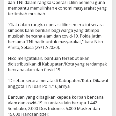
dan TNI dalam rangka Operasi Llilin Semeru guna
n
membantu memulihkan ekonomi masyarakat yang
t
u
tertimbah musibah.
a
n
“Giat dalam rangka operasi lilin semeru ini secara
S
simbolis kami berikan bagi warga yang ditimpa
o
musibah bencana alam dan covid-19. Polda Jatim
s
i
bersama TNI hadir untuk masyarakat,” kata Nico
a
Afinta, Selasa (29/12/2020).
l
U
Nico mengatakan, bantuan tersebut akan
n
didistribusikan di Kabupaten/Kota yang terdampak
t
u
bencana alam dan Covid 19.
k
K
“Disebar secara merata di Kabupaten/Kota. Dikawal
o
anggota TNI dan Polri,” ujarnya.
r
b
a
Bantuan yang dibagikan kepada korban bencana
n
alam dan covid-19 itu antara lain berupa 1.442
B
Sembako, 2.000 Dos Indomie, 5.000 Masker dan
e
15.000 Handsanitizer.
n