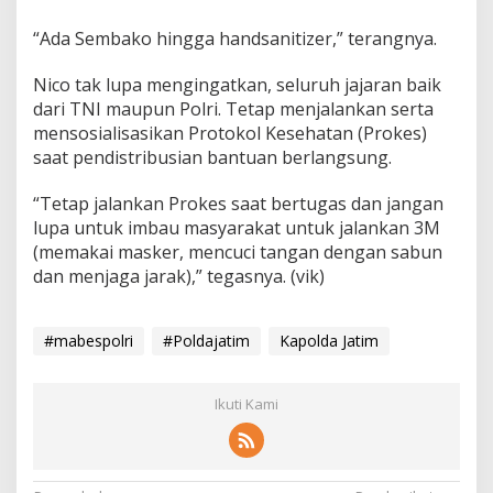
c
a
“Ada Sembako hingga handsanitizer,” terangnya.
n
a
Nico tak lupa mengingatkan, seluruh jajaran baik
A
dari TNI maupun Polri. Tetap menjalankan serta
l
mensosialisasikan Protokol Kesehatan (Prokes)
a
m
saat pendistribusian bantuan berlangsung.
D
a
“Tetap jalankan Prokes saat bertugas dan jangan
n
lupa untuk imbau masyarakat untuk jalankan 3M
C
(memakai masker, mencuci tangan dengan sabun
o
v
dan menjaga jarak),” tegasnya. (vik)
i
d
-
#mabespolri
#Poldajatim
Kapolda Jatim
1
9
Ikuti Kami