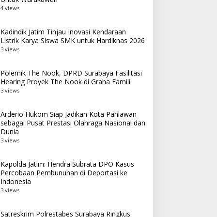
4 views
Kadindik Jatim Tinjau Inovasi Kendaraan
Listrik Karya Siswa SMK untuk Hardiknas 2026
3 views
Polemik The Nook, DPRD Surabaya Fasilitasi
Hearing Proyek The Nook di Graha Famili
3 views
Arderio Hukom Siap Jadikan Kota Pahlawan
sebagai Pusat Prestasi Olahraga Nasional dan
Dunia
3 views
Kapolda Jatim: Hendra Subrata DPO Kasus
Percobaan Pembunuhan di Deportasi ke
Indonesia
3 views
Satreskrim Polrestabes Surabaya Ringkus