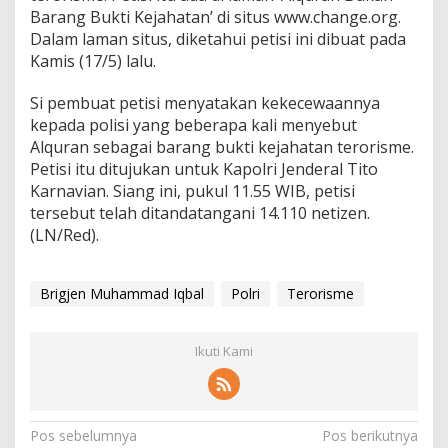
Barang Bukti Kejahatan’ di situs www.change.org.
Dalam laman situs, diketahui petisi ini dibuat pada
Kamis (17/5) lalu.
Si pembuat petisi menyatakan kekecewaannya
kepada polisi yang beberapa kali menyebut
Alquran sebagai barang bukti kejahatan terorisme.
Petisi itu ditujukan untuk Kapolri Jenderal Tito
Karnavian. Siang ini, pukul 11.55 WIB, petisi
tersebut telah ditandatangani 14.110 netizen.
(LN/Red).
Brigjen Muhammad Iqbal
Polri
Terorisme
Ikuti Kami
N
Pos sebelumnya
Pos berikutnya