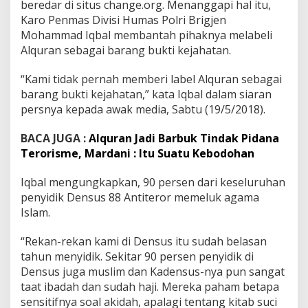
beredar di situs change.org. Menanggapi hal itu,
n
Karo Penmas Divisi Humas Polri Brigjen
g
Mohammad Iqbal membantah pihaknya melabeli
B
u
Alquran sebagai barang bukti kejahatan.
k
t
“Kami tidak pernah memberi label Alquran sebagai
i
barang bukti kejahatan,” kata Iqbal dalam siaran
K
persnya kepada awak media, Sabtu (19/5/2018).
e
j
a
BACA JUGA :
Alquran Jadi Barbuk Tindak Pidana
h
Terorisme, Mardani : Itu Suatu Kebodohan
a
t
Iqbal mengungkapkan, 90 persen dari keseluruhan
a
n
penyidik Densus 88 Antiteror memeluk agama
Islam.
“Rekan-rekan kami di Densus itu sudah belasan
tahun menyidik. Sekitar 90 persen penyidik di
Densus juga muslim dan Kadensus-nya pun sangat
taat ibadah dan sudah haji. Mereka paham betapa
sensitifnya soal akidah, apalagi tentang kitab suci