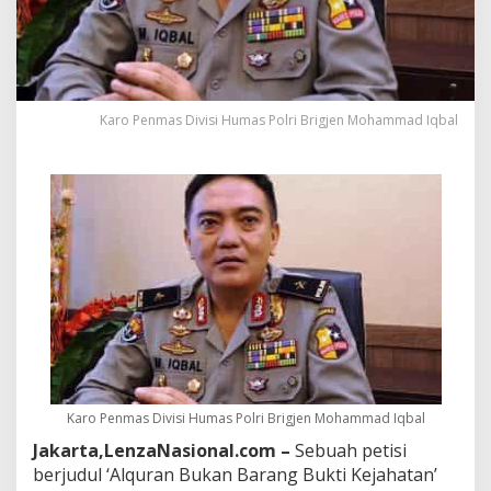
h
L
a
b
e
l
Karo Penmas Divisi Humas Polri Brigjen Mohammad Iqbal
i
A
l
q
u
r
a
n
S
e
b
a
g
a
i
Karo Penmas Divisi Humas Polri Brigjen Mohammad Iqbal
B
a
Jakarta,LenzaNasional.com –
Sebuah petisi
r
berjudul ‘Alquran Bukan Barang Bukti Kejahatan’
a