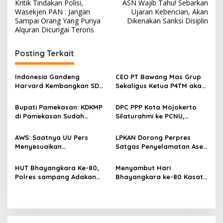
Kritik Tindakan Polisi,
ASN Wajib Tahu! Sebarkan
a
Wasekjen PAN : Jangan
Ujaran Kebencian, Akan
v
Sampai Orang Yang Punya
Dikenakan Sanksi Disiplin
Alquran Dicurigai Teroris
i
g
Posting Terkait
a
s
Indonesia Gandeng
CEO PT Bawang Mas Grup
Harvard Kembangkan SDM
Sekaligus Ketua P4TM akan
i
Unggul dan Riset Berkelas
Memperjuangkan Petani
p
Dunia
Tembakau di Madura
Bupati Pamekasan: KDKMP
DPC PPP Kota Mojokerto
di Pamekasan Sudah
Silaturahmi ke PCNU,
o
Beroperasi, Target 180 Unit
Perkuat Kolaborasi untuk
s
Selesai Akhir Juli 2026
Masyarakat
AWS: Saatnya UU Pers
LPKAN Dorong Perpres
Menyesuaikan
Satgas Penyelamatan Aset
Perkembangan Platform
Negara dan
Digital dan AI
Pemberantasan Korupsi
HUT Bhayangkara Ke-80,
Menyambut Hari
Polres sampang Adakan
Bhayangkara ke-80 Kasat
Bakti Sosial Dengan Bagi-
Lantas Polres Sampang
Bagi 300 Beras
Menggelar Kegiatan Bakti
Social