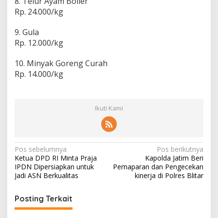
8. Telur Ayam Boiler
Rp. 24.000/kg
9. Gula
Rp. 12.000/kg
10. Minyak Goreng Curah
Rp. 14.000/kg
Ikuti Kami
N
Pos sebelumnya
Pos berikutnya
Ketua DPD RI Minta Praja
Kapolda Jatim Beri
a
IPDN Dipersiapkan untuk
Pemaparan dan Pengecekan
v
Jadi ASN Berkualitas
kinerja di Polres Blitar
i
Posting Terkait
g