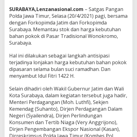
g
SURABAYA,Lenzanasional.com
– Satgas Pangan
a
n
Polda Jawa Timur, Selasa (20/4/2021) pagi, bersama
P
dengan Forkopimda Jatim dan Forkopimda
a
Surabaya. Memantau stok dan harga kebutuhan
n
bahan pokok di Pasar Tradisional Wonokromo,
t
Surabaya.
a
u
H
Hal ini dilakukan sebagai langkah antisipasi
a
terjadinya lonjakan harga kebutuhan bahan pokok
r
dipasaran selama bulan suci ramadhan. Dan
g
menyambut Idul Fitri 1422 H.
a
d
a
Selain dihadiri oleh Wakil Gubernur Jatim dan Wali
n
Kota Surabaya, dalam kegiatan tersebut juga hadir,
S
Menteri Perdagangan (Moh. Luthfi), Sekjen
t
Kemendag (Suhanto), Dirjen Perdagangan Dalam
o
k
Negeri (Syailendra), Dirjen Perlindungan
K
Konsumen dan Tertib Niaga (Very Anggrijono),
e
Dirjen Pengembangan Ekspor Nasional (Kasan),
b
Dirreskrimsus Polda Jawa Timur (Kombes Pol
u