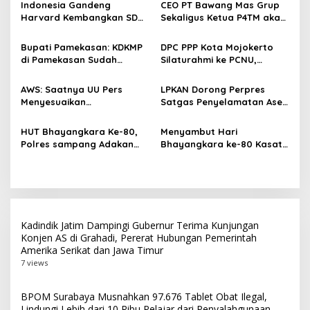
a
Indonesia Gandeng
CEO PT Bawang Mas Grup
s
Harvard Kembangkan SDM
Sekaligus Ketua P4TM akan
Unggul dan Riset Berkelas
Memperjuangkan Petani
i
Dunia
Tembakau di Madura
Bupati Pamekasan: KDKMP
DPC PPP Kota Mojokerto
p
di Pamekasan Sudah
Silaturahmi ke PCNU,
Beroperasi, Target 180 Unit
Perkuat Kolaborasi untuk
o
Selesai Akhir Juli 2026
Masyarakat
AWS: Saatnya UU Pers
LPKAN Dorong Perpres
s
Menyesuaikan
Satgas Penyelamatan Aset
Perkembangan Platform
Negara dan
Digital dan AI
Pemberantasan Korupsi
HUT Bhayangkara Ke-80,
Menyambut Hari
Polres sampang Adakan
Bhayangkara ke-80 Kasat
Bakti Sosial Dengan Bagi-
Lantas Polres Sampang
Bagi 300 Beras
Menggelar Kegiatan Bakti
Social
Kadindik Jatim Dampingi Gubernur Terima Kunjungan
Konjen AS di Grahadi, Pererat Hubungan Pemerintah
Amerika Serikat dan Jawa Timur
7 views
BPOM Surabaya Musnahkan 97.676 Tablet Obat Ilegal,
Lindungi Lebih dari 10 Ribu Pelajar dari Penyalahgunaan