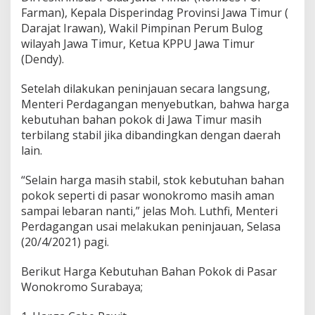
t
Farman), Kepala Disperindag Provinsi Jawa Timur (
u
Darajat Irawan), Wakil Pimpinan Perum Bulog
h
wilayah Jawa Timur, Ketua KPPU Jawa Timur
a
(Dendy).
n
B
a
Setelah dilakukan peninjauan secara langsung,
h
Menteri Perdagangan menyebutkan, bahwa harga
a
kebutuhan bahan pokok di Jawa Timur masih
n
terbilang stabil jika dibandingkan dengan daerah
P
lain.
o
k
o
“Selain harga masih stabil, stok kebutuhan bahan
k
pokok seperti di pasar wonokromo masih aman
d
sampai lebaran nanti,” jelas Moh. Luthfi, Menteri
i
Perdagangan usai melakukan peninjauan, Selasa
P
a
(20/4/2021) pagi.
s
a
Berikut Harga Kebutuhan Bahan Pokok di Pasar
r
Wonokromo Surabaya;
W
o