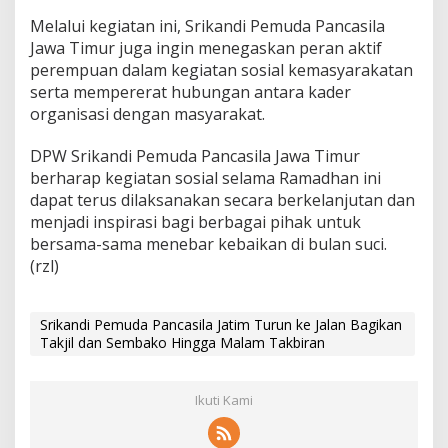
a
Melalui kegiatan ini, Srikandi Pemuda Pancasila
l
Jawa Timur juga ingin menegaskan peran aktif
a
perempuan dalam kegiatan sosial kemasyarakatan
m
T
serta mempererat hubungan antara kader
a
organisasi dengan masyarakat.
k
b
DPW Srikandi Pemuda Pancasila Jawa Timur
i
berharap kegiatan sosial selama Ramadhan ini
r
a
dapat terus dilaksanakan secara berkelanjutan dan
n
menjadi inspirasi bagi berbagai pihak untuk
bersama-sama menebar kebaikan di bulan suci.
(rzl)
Srikandi Pemuda Pancasila Jatim Turun ke Jalan Bagikan
Takjil dan Sembako Hingga Malam Takbiran
Ikuti Kami