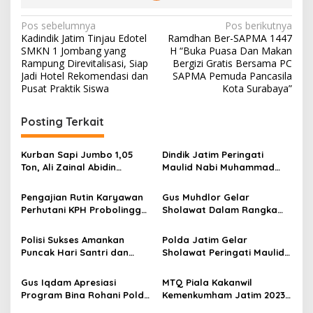
N
Pos sebelumnya
Pos berikutnya
Kadindik Jatim Tinjau Edotel
Ramdhan Ber-SAPMA 1447
a
SMKN 1 Jombang yang
H “Buka Puasa Dan Makan
v
Rampung Direvitalisasi, Siap
Bergizi Gratis Bersama PC
Jadi Hotel Rekomendasi dan
SAPMA Pemuda Pancasila
i
Pusat Praktik Siswa
Kota Surabaya”
g
Posting Terkait
a
s
Kurban Sapi Jumbo 1,05
Dindik Jatim Peringati
i
Ton, Ali Zainal Abidin
Maulid Nabi Muhammad
p
Kenang Jasa Ibu yang Tak
SAW 1447 H di SMAN 3
Terbalaskan
Taruna Madiun
Pengajian Rutin Karyawan
Gus Muhdlor Gelar
o
Perhutani KPH Probolinggo
Sholawat Dalam Rangka
s
Sebagai Penyeimbang di
Maulid Nabi Muhammad
Tengah Kesibukan dan
Dan Hari Santri 2023.
Polisi Sukses Amankan
Polda Jatim Gelar
Rutinitas Kerja
Puncak Hari Santri dan
Sholawat Peringati Maulid
Kunjungan Presiden di
Nabi Muhammad SAW
Surabaya
Gus Iqdam Apresiasi
MTQ Piala Kakanwil
Program Bina Rohani Polda
Kemenkumham Jatim 2023
Jatim
di Gelar di Lapas IIA