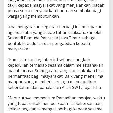
a
takjil kepada masyarakat yang menjalankan ibadah
n
puasa serta menyalurkan bantuan sembako bagi
T
warga yang membutuhkan.
a
k
Icha mengatakan kegiatan berbagi ini merupakan
j
i
agenda rutin yang setiap tahun dilaksanakan oleh
l
Srikandi Pemuda Pancasila Jawa Timur sebagai
d
bentuk kepedulian dan pengabdian kepada
a
masyarakat.
n
S
e
“Kami lakukan kegiatan ini sebagai langkah
m
kepedulian terhadap sesama dalam melaksanakan
b
ibadah puasa. Semoga apa yang kami lakukan bisa
a
bermanfaat bagi masyarakat. Baik yang menerima
k
o
maupun yang memberi, semoga mendapatkan
H
keberkahan dan pahala dari Allah SWT,” ujar Icha.
i
n
Menurutnya, momentum Ramadhan menjadi waktu
g
yang tepat untuk memperkuat nilai kebersamaan,
g
a
solidaritas, dan semangat berbagi kepada sesama.
M