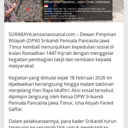
i
l
a
J
a
t
SURABAYA,lenzanasioanal.com – Dewan Pimpinan
i
m
Wilayah (DPW) Srikandi Pemuda Pancasila Jawa
T
Timur kembali menunjukkan kepedulian sosial di
u
bulan Ramadhan 1447 Hijriah dengan menggelar
r
kegiatan pembagian takjil dan sembako kepada
u
masyarakat.
n
k
e
Kegiatan yang dimulai sejak 18 Februari 2026 ini
J
dijadwalkan berlangsung hingga malam takbiran
a
menjelang Hari Raya Idulfitri. Aksi sosial tersebut
l
dipimpin langsung oleh Ketua DPW Srikandi
a
n
Pemuda Pancasila Jawa Timur, Icha Aisyah Faried
B
Gaffar.
a
g
Dalam pelaksanaannya, para kader Srikandi turun
i
langsung ke sejumlah titik untuk membagikan
k