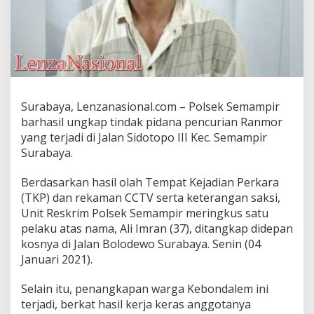
a
n
S
i
d
o
t
o
Surabaya, Lenzanasional.com – Polsek Semampir
p
barhasil ungkap tindak pidana pencurian Ranmor
o
,
yang terjadi di Jalan Sidotopo III Kec. Semampir
S
Surabaya.
a
t
Berdasarkan hasil olah Tempat Kejadian Perkara
u
(TKP) dan rekaman CCTV serta keterangan saksi,
P
e
Unit Reskrim Polsek Semampir meringkus satu
l
pelaku atas nama, Ali Imran (37), ditangkap didepan
a
kosnya di Jalan Bolodewo Surabaya. Senin (04
k
Januari 2021).
u
D
i
Selain itu, penangkapan warga Kebondalem ini
r
terjadi, berkat hasil kerja keras anggotanya
i