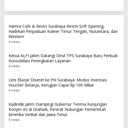
Masyarakat
Bojonegoro Budayakan
Hidup Sehat Lewat Senam
Pagi
Hamra Cafe & Resto Surabaya Resmi Soft Opening,
Hadirkan Perpaduan Kuliner Timur Tengah, Nusantara, dan
Western
6 views
Ketua ALFI Jatim Datangi Dirut TPS Surabaya Baru Perkuat
Konsolidasi Peningkatan Layanan
6 views
Leni Eliazar Diseret ke PN Surabaya: Modus Investasi
Voucher Belanja, Kerugian Capai Rp 100 Miliar
6 views
Kadindik Jatim Dampingi Gubernur Terima Kunjungan
Konjen AS di Grahadi, Pererat Hubungan Pemerintah
Amerika Serikat dan Jawa Timur
5 views