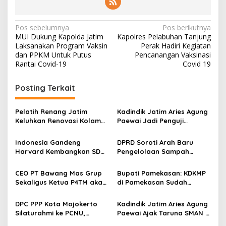
N
Pos sebelumnya
Pos berikutnya
MUI Dukung Kapolda Jatim
Kapolres Pelabuhan Tanjung
a
Laksanakan Program Vaksin
Perak Hadiri Kegiatan
v
dan PPKM Untuk Putus
Pencanangan Vaksinasi
Rantai Covid-19
Covid 19
i
g
Posting Terkait
a
s
Pelatih Renang Jatim
Kadindik Jatim Aries Agung
Keluhkan Renovasi Kolam
Paewai Jadi Penguji
i
Kertajaya Mangkrak,
Seminar Evaluasi PKN
p
Persiapan Menuju PON 2028
Tingkat II 2026, Tekankan
Indonesia Gandeng
DPRD Soroti Arah Baru
Terganggu
Inovasi Berdampak bagi
Harvard Kembangkan SDM
Pengelolaan Sampah
o
Masyarakat
Unggul dan Riset Berkelas
Surabaya Usai Kebakaran
s
Dunia
TPA Benowo
CEO PT Bawang Mas Grup
Bupati Pamekasan: KDKMP
Sekaligus Ketua P4TM akan
di Pamekasan Sudah
Memperjuangkan Petani
Beroperasi, Target 180 Unit
Tembakau di Madura
Selesai Akhir Juli 2026
DPC PPP Kota Mojokerto
Kadindik Jatim Aries Agung
Silaturahmi ke PCNU,
Paewai Ajak Taruna SMAN 2
Perkuat Kolaborasi untuk
Taruna Pamong Praja