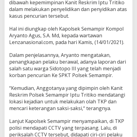
dibawah kepemimpinan Kanit Reskrim Iptu Tritiko
n
dalam melakukan penyelidikan dan penyidikan atas
g
kasus pencurian tersebut.
k
u
s
Hal ini diungkap oleh Kapolsek Semampir Kompol
R
Aryanto Agus, S.A. Md, kepada wartawan
e
Lenzanasional.com, pada hari Kamis, (14/01/2021).
s
k
r
Dalam penjelasannya, Aryanto mengatakan,
i
penangkapan pelaku berawal, adanya laporan dari
m
salah satu warga Sidotopo III yang telah menjadi
P
korban pencurian Ke SPKT Polsek Semampir.
o
l
s
“Kemudian, Anggotanya yang dipimpin oleh Kanit
e
Reskrim Polsek Semampir Iptu Tritiko mendatangi
k
lokasi kejadian untuk melakukan olah TKP dan
S
mencari keterangan saksi-saksi,“ terangnya.
e
m
a
Lanjut Kapolsek Semampir menyampaikan, di TKP
m
polisi mendapati CCTV yang terpasang. Lalu, di
p
periksalah CCTV tersebut, didapati ciri-ciri pelaku
i