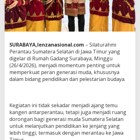
i
w
i
j
a
y
a
J
‎SURABAYA,lenzanasional.com
– Silaturahmi
a
Perantau Sumatera Selatan di Jawa Timur yang
t
digelar di Rumah Gadang Surabaya, Minggu
i
(26/4/2026), menjadi momentum penting untuk
m
,
memperkuat peran generasi muda, khususnya
M
dalam bidang pendidikan dan pelestarian budaya.
e
n
d
o
‎Kegiatan ini tidak sekadar menjadi ajang temu
r
o
kangen antarperantau, tetapi juga menjadi ruang
n
dorongan bagi generasi muda Sumatera Selatan
g
untuk melanjutkan pendidikan ke jenjang yang
G
lebih tinggi, termasuk dengan merantau ke Jawa
e
n
Timur.