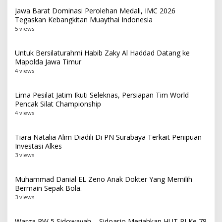
Jawa Barat Dominasi Perolehan Medali, IMC 2026
Tegaskan Kebangkitan Muaythai Indonesia
5 views
Untuk Bersilaturahmi Habib Zaky Al Haddad Datang ke
Mapolda Jawa Timur
4 views
Lima Pesilat Jatim Ikuti Seleknas, Persiapan Tim World
Pencak Silat Championship
4 views
Tiara Natalia Alim Diadili Di PN Surabaya Terkait Penipuan
Investasi Alkes
3 views
Muhammad Danial EL Zeno Anak Dokter Yang Memilih
Bermain Sepak Bola.
3 views
Warga RW 5 Sidowayah – Sidoarjo Meriahkan HUT RI Ke 78