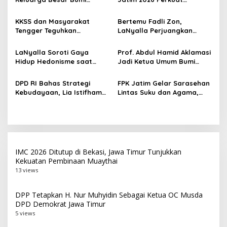
i
Sriwijaya Adakan Kegiatan
Silaturahmi dan Kolaborasi
p
Lomba
KKSS dan Masyarakat
Bertemu Fadli Zon,
Tengger Teguhkan
LaNyalla Perjuangkan
o
Persaudaraan Budaya di
Aksara Kawi Masuk Daftar
s
Lereng Bromo
UNESCO
LaNyalla Soroti Gaya
Prof. Abdul Hamid Aklamasi
Hidup Hedonisme saat
Jadi Ketua Umum Bumi
Kuliah Umum PAMU di
Sriwijaya, Perkuat Soliditas
Malang
Perantau Di Jawa Timur
DPD RI Bahas Strategi
FPK Jatim Gelar Sarasehan
Kebudayaan, Lia Istifhama
Lintas Suku dan Agama,
Tekankan Peran Jatim
Gaungkan Persatuan di
sebagai Engine of Growth
Tengah Keberagaman
IMC 2026 Ditutup di Bekasi, Jawa Timur Tunjukkan
Kekuatan Pembinaan Muaythai
13 views
DPP Tetapkan H. Nur Muhyidin Sebagai Ketua OC Musda
DPD Demokrat Jawa Timur
5 views