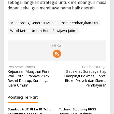
sebagai langkah strategis untuk membangun masa
depan sekaligus membawa nama baik daerah.
Mendorong Generasi Muda Sumsel Kembangkan Diri
Wakil Ketua Umum Bumi Sriwijaya Jatim
Ikuti Kami
N
Pos sebelumnya
Pos berikutnya
Kejuaraan Muaythai Piala
Gapeknas Surabaya Siap
a
Wali Kota Surabaya 2026
Dampingi Pokmas, Soroti
v
Resmi Ditutup, Surabaya
Risiko Proyek dan Skema
Juara Umum
Pembayaran
i
g
Posting Terkait
a
s
Sambut HUT RI ke 81 Tahun,
Tudang Sipulung KKSS
Keluarga Besar Bumi
Jatim 2026 Perkuat