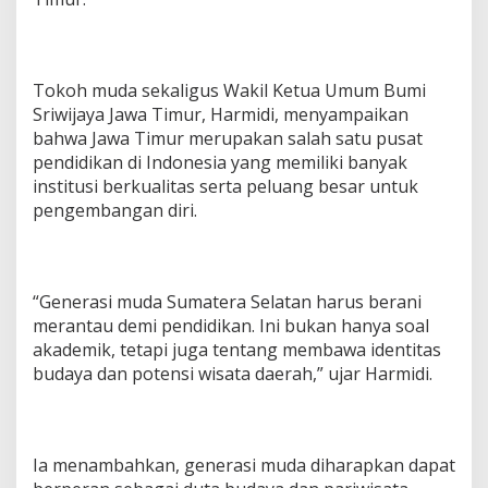
e
r
a
s
‎Tokoh muda sekaligus Wakil Ketua Umum Bumi
i
Sriwijaya Jawa Timur, Harmidi, menyampaikan
M
u
bahwa Jawa Timur merupakan salah satu pusat
d
pendidikan di Indonesia yang memiliki banyak
a
institusi berkualitas serta peluang besar untuk
S
pengembangan diri.
u
m
s
e
l
‎“Generasi muda Sumatera Selatan harus berani
K
merantau demi pendidikan. Ini bukan hanya soal
e
akademik, tetapi juga tentang membawa identitas
m
b
budaya dan potensi wisata daerah,” ujar Harmidi.
a
n
g
k
‎Ia menambahkan, generasi muda diharapkan dapat
a
n