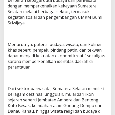
berperan sebagai duta budaya dan pariwisata
D
dengan memperkenalkan kekayaan Sumatera
i
Selatan melalui berbagai sektor, termasuk
r
kegiatan sosial dan pengembangan UMKM Bumi
i
Sriwijaya.
‎Menurutnya, potensi budaya, wisata, dan kuliner
khas seperti pempek, pindang patin, dan tekwan
dapat menjadi kekuatan ekonomi kreatif sekaligus
sarana memperkenalkan identitas daerah di
perantauan.
‎Dari sektor pariwisata, Sumatera Selatan memiliki
beragam destinasi unggulan, mulai dari ikon
sejarah seperti Jembatan Ampera dan Benteng
Kuto Besak, keindahan alam Gunung Dempo dan
Danau Ranau, hingga wisata religi dan budaya di