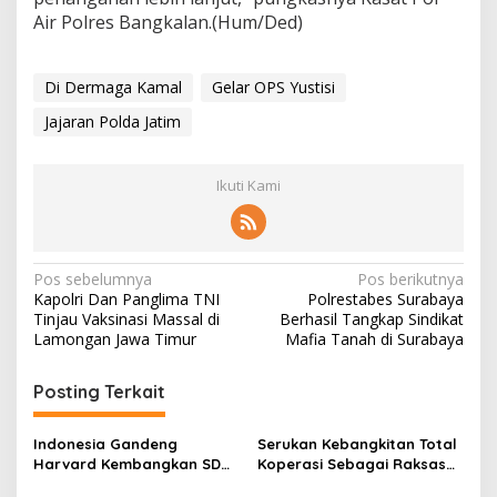
Air Polres Bangkalan.(Hum/Ded)
Di Dermaga Kamal
Gelar OPS Yustisi
Jajaran Polda Jatim
Ikuti Kami
N
Pos sebelumnya
Pos berikutnya
Kapolri Dan Panglima TNI
Polrestabes Surabaya
a
Tinjau Vaksinasi Massal di
Berhasil Tangkap Sindikat
v
Lamongan Jawa Timur
Mafia Tanah di Surabaya
i
Posting Terkait
g
a
Indonesia Gandeng
Serukan Kebangkitan Total
s
Harvard Kembangkan SDM
Koperasi Sebagai Raksasa
Unggul dan Riset Berkelas
Ekonomi di Harkopnas ke-