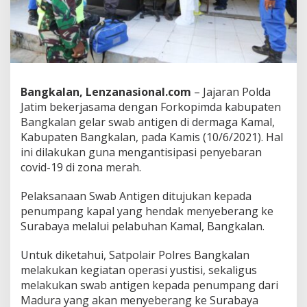
b
A
n
t
i
g
e
Bangkalan, Lenzanasional.com
– Jajaran Polda
n
Jatim bekerjasama dengan Forkopimda kabupaten
d
i
Bangkalan gelar swab antigen di dermaga Kamal,
P
Kabupaten Bangkalan, pada Kamis (10/6/2021). Hal
e
ini dilakukan guna mengantisipasi penyebaran
l
covid-19 di zona merah.
a
b
u
Pelaksanaan Swab Antigen ditujukan kepada
h
penumpang kapal yang hendak menyeberang ke
a
Surabaya melalui pelabuhan Kamal, Bangkalan.
n
K
Untuk diketahui, Satpolair Polres Bangkalan
a
m
melakukan kegiatan operasi yustisi, sekaligus
a
melakukan swab antigen kepada penumpang dari
l
Madura yang akan menyeberang ke Surabaya
,