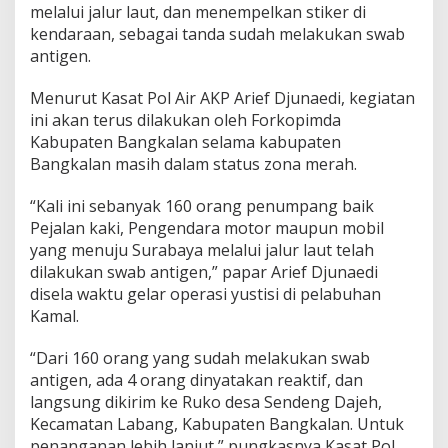
melalui jalur laut, dan menempelkan stiker di
4
kendaraan, sebagai tanda sudah melakukan swab
D
i
antigen.
n
y
Menurut Kasat Pol Air AKP Arief Djunaedi, kegiatan
a
ini akan terus dilakukan oleh Forkopimda
t
Kabupaten Bangkalan selama kabupaten
a
k
Bangkalan masih dalam status zona merah.
a
n
“Kali ini sebanyak 160 orang penumpang baik
R
Pejalan kaki, Pengendara motor maupun mobil
e
yang menuju Surabaya melalui jalur laut telah
a
k
dilakukan swab antigen,” papar Arief Djunaedi
t
disela waktu gelar operasi yustisi di pelabuhan
i
Kamal.
f
“Dari 160 orang yang sudah melakukan swab
antigen, ada 4 orang dinyatakan reaktif, dan
langsung dikirim ke Ruko desa Sendeng Dajeh,
Kecamatan Labang, Kabupaten Bangkalan. Untuk
penanganan lebih lanjut,” pungkasnya Kasat Pol