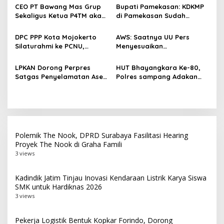
i
Dunia
79
CEO PT Bawang Mas Grup
Bupati Pamekasan: KDKMP
p
Sekaligus Ketua P4TM akan
di Pamekasan Sudah
Memperjuangkan Petani
Beroperasi, Target 180 Unit
o
Tembakau di Madura
Selesai Akhir Juli 2026
DPC PPP Kota Mojokerto
AWS: Saatnya UU Pers
s
Silaturahmi ke PCNU,
Menyesuaikan
Perkuat Kolaborasi untuk
Perkembangan Platform
Masyarakat
Digital dan AI
LPKAN Dorong Perpres
HUT Bhayangkara Ke-80,
Satgas Penyelamatan Aset
Polres sampang Adakan
Negara dan
Bakti Sosial Dengan Bagi-
Pemberantasan Korupsi
Bagi 300 Beras
Polemik The Nook, DPRD Surabaya Fasilitasi Hearing
Proyek The Nook di Graha Famili
3 views
Kadindik Jatim Tinjau Inovasi Kendaraan Listrik Karya Siswa
SMK untuk Hardiknas 2026
3 views
Pekerja Logistik Bentuk Kopkar Forindo, Dorong