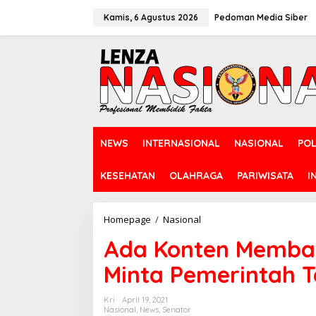
L
e
Kamis, 6 Agustus 2026
Pedoman Media Siber
w
a
t
i
k
e
k
o
n
NEWS
INTERNASIONAL
NASIONAL
POL
t
e
n
KESEHATAN
OLAHRAGA
PARIWISATA
I
Homepage
/
Nasional
A
d
Ada Konten Membah
a
K
Minta Pemerintah T
o
n
t
Kri
April 19, 2021
e
Nasional
,
News
,
Senator