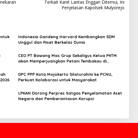
mekaran
Terkait Kanit Lantas Enggan Ditemui, Ini
Penjelasan Kapolsek Mulyorejo
untuk
Indonesia Gandeng Harvard Kembangkan SDM
Unggul dan Riset Berkelas Dunia
i
CEO PT Bawang Mas Grup Sekaligus Ketua P4TM
akan Memperjuangkan Petani Tembakau di
Madura
dah
DPC PPP Kota Mojokerto Silaturahmi ke PCNU,
 2026
Perkuat Kolaborasi untuk Masyarakat
LPKAN Dorong Perpres Satgas Penyelamatan Aset
Negara dan Pemberantasan Korupsi