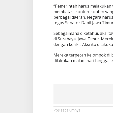
“Pemerintah harus melakukan t
membatasi konten-konten yang 
berbagai daerah. Negara harus
tegas Senator Dapil Jawa Timur
Sebagaimana diketahui, aksi t
di Surabaya, Jawa Timur. Mere
dengan kerikil. Aksi itu dilak
Mereka terpecah kelompok di be
dilakukan malam hari hingga j
N
Pos sebelumnya