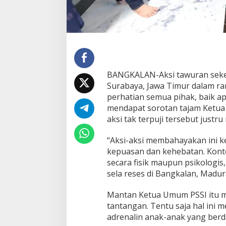
i
n
t
a
P
e
m
e
BANGKALAN-Aksi tawuran sekel
r
Surabaya, Jawa Timur dalam r
i
n
perhatian semua pihak, baik ap
t
mendapat sorotan tajam Ketua 
a
aksi tak terpuji tersebut justr
h
T
“Aksi-aksi membahayakan ini 
e
g
kepuasan dan kehebatan. Konte
u
secara fisik maupun psikologis
r
sela reses di Bangkalan, Madura
T
i
Mantan Ketua Umum PSSI itu m
k
T
tantangan. Tentu saja hal in
o
adrenalin anak-anak yang ber
k