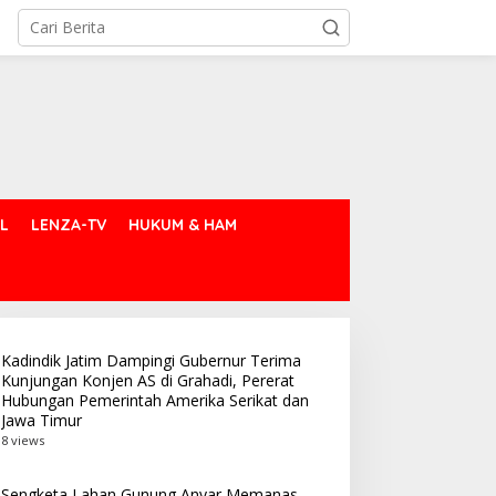
L
LENZA-TV
HUKUM & HAM
Kadindik Jatim Dampingi Gubernur Terima
Kunjungan Konjen AS di Grahadi, Pererat
Hubungan Pemerintah Amerika Serikat dan
Jawa Timur
8 views
Sengketa Lahan Gunung Anyar Memanas,