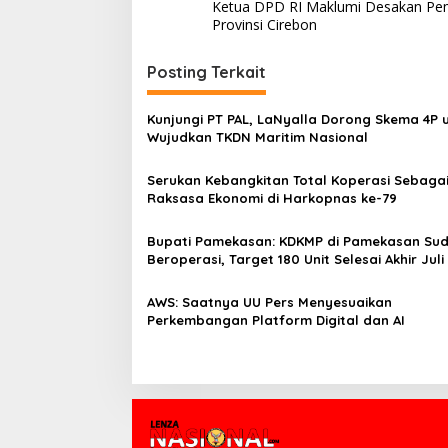
Ketua DPD RI Maklumi Desakan Pe
a
Provinsi Cirebon
v
i
Posting Terkait
g
Kunjungi PT PAL, LaNyalla Dorong Skema 4P 
a
Wujudkan TKDN Maritim Nasional
s
Serukan Kebangkitan Total Koperasi Sebaga
i
Raksasa Ekonomi di Harkopnas ke-79
p
o
Bupati Pamekasan: KDKMP di Pamekasan Su
Beroperasi, Target 180 Unit Selesai Akhir Juli
s
AWS: Saatnya UU Pers Menyesuaikan
Perkembangan Platform Digital dan AI