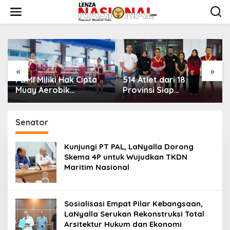
L
e
w
a
t
i
k
e
«
»
k
PBMI Miliki Hak Cipta
514 Atlet dari 18
o
Muay Aerobik
Provinsi Siap
n
Nusantara, Perkuat
Bertarung di Indonesia
t
Pengembangan
Muaythai
e
Muaythai Indonesia
Championship 2026 di
Senator
n
Bekasi
Kunjungi PT PAL, LaNyalla Dorong
Skema 4P untuk Wujudkan TKDN
Maritim Nasional
Sosialisasi Empat Pilar Kebangsaan,
LaNyalla Serukan Rekonstruksi Total
Arsitektur Hukum dan Ekonomi