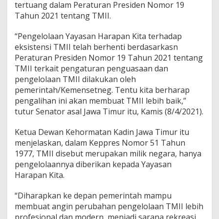
tertuang dalam Peraturan Presiden Nomor 19
h
Tahun 2021 tentang TMII.
P
r
o
“Pengelolaan Yayasan Harapan Kita terhadap
f
eksistensi TMII telah berhenti berdasarkasn
e
Peraturan Presiden Nomor 19 Tahun 2021 tentang
s
TMII terkait pengaturan penguasaan dan
i
o
pengelolaan TMII dilakukan oleh
n
pemerintah/Kemensetneg. Tentu kita berharap
a
pengalihan ini akan membuat TMII lebih baik,”
l
tutur Senator asal Jawa Timur itu, Kamis (8/4/2021).
d
a
n
Ketua Dewan Kehormatan Kadin Jawa Timur itu
M
menjelaskan, dalam Keppres Nomor 51 Tahun
o
1977, TMII disebut merupakan milik negara, hanya
d
pengelolaannya diberikan kepada Yayasan
e
Harapan Kita.
r
n
“Diharapkan ke depan pemerintah mampu
membuat angin perubahan pengelolaan TMII lebih
profesional dan modern, menjadi sarana rekreasi