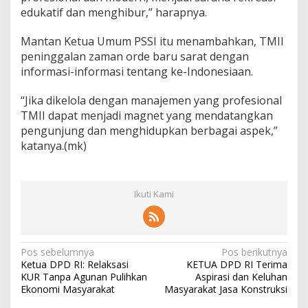
edukatif dan menghibur,” harapnya.
Mantan Ketua Umum PSSI itu menambahkan, TMII
peninggalan zaman orde baru sarat dengan
informasi-informasi tentang ke-Indonesiaan.
“Jika dikelola dengan manajemen yang profesional
TMII dapat menjadi magnet yang mendatangkan
pengunjung dan menghidupkan berbagai aspek,”
katanya.(mk)
Ikuti Kami
N
Pos sebelumnya
Pos berikutnya
Ketua DPD RI: Relaksasi
KETUA DPD RI Terima
a
KUR Tanpa Agunan Pulihkan
Aspirasi dan Keluhan
v
Ekonomi Masyarakat
Masyarakat Jasa Konstruksi