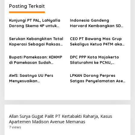
i
Posting Terkait
g
a
Kunjungi PT PAL, LaNyalla
Indonesia Gandeng
s
Dorong Skema 4P untuk
Harvard Kembangkan SDM
Wujudkan TKDN Maritim
Unggul dan Riset Berkelas
i
Nasional
Dunia
Serukan Kebangkitan Total
CEO PT Bawang Mas Grup
p
Koperasi Sebagai Raksasa
Sekaligus Ketua P4TM akan
Ekonomi di Harkopnas ke-
Memperjuangkan Petani
o
79
Tembakau di Madura
Bupati Pamekasan: KDKMP
DPC PPP Kota Mojokerto
s
di Pamekasan Sudah
Silaturahmi ke PCNU,
Beroperasi, Target 180 Unit
Perkuat Kolaborasi untuk
Selesai Akhir Juli 2026
Masyarakat
AWS: Saatnya UU Pers
LPKAN Dorong Perpres
Menyesuaikan
Satgas Penyelamatan Aset
Perkembangan Platform
Negara dan
Digital dan AI
Pemberantasan Korupsi
Allan Surya Gugat Pailit PT Kertabakti Raharja, Kasus
Apartemen Madison Avenue Memanas
7 views