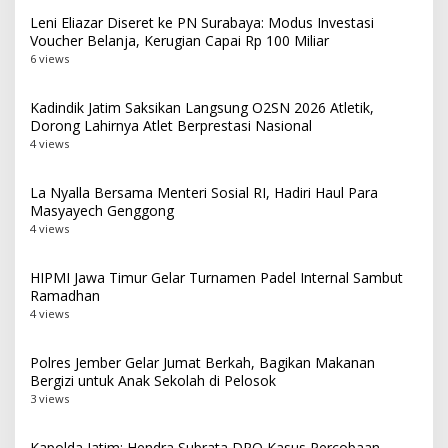
Leni Eliazar Diseret ke PN Surabaya: Modus Investasi
Voucher Belanja, Kerugian Capai Rp 100 Miliar
6 views
Kadindik Jatim Saksikan Langsung O2SN 2026 Atletik,
Dorong Lahirnya Atlet Berprestasi Nasional
4 views
La Nyalla Bersama Menteri Sosial RI, Hadiri Haul Para
Masyayech Genggong
4 views
HIPMI Jawa Timur Gelar Turnamen Padel Internal Sambut
Ramadhan
4 views
Polres Jember Gelar Jumat Berkah, Bagikan Makanan
Bergizi untuk Anak Sekolah di Pelosok
3 views
Kapolda Jatim: Hendra Subrata DPO Kasus Percobaan