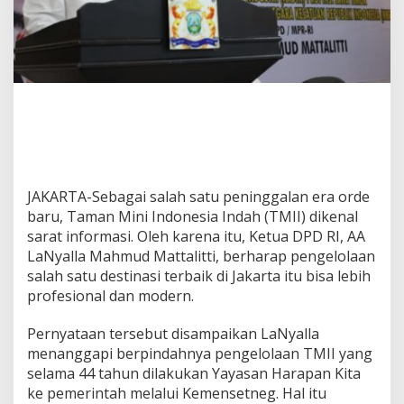
e
t
u
a
D
P
D
R
I
B
e
r
JAKARTA-Sebagai salah satu peninggalan era orde
h
baru, Taman Mini Indonesia Indah (TMII) dikenal
a
sarat informasi. Oleh karena itu, Ketua DPD RI, AA
r
LaNyalla Mahmud Mattalitti, berharap pengelolaan
a
p
salah satu destinasi terbaik di Jakarta itu bisa lebih
T
profesional dan modern.
M
I
Pernyataan tersebut disampaikan LaNyalla
I
menanggapi berpindahnya pengelolaan TMII yang
L
e
selama 44 tahun dilakukan Yayasan Harapan Kita
b
ke pemerintah melalui Kemensetneg. Hal itu
i