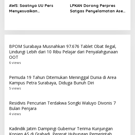
Selesai Akhir Juli 2026
Masyarakat
AWS: Saatnya UU Pers
LPKAN Dorong Perpres
Menyesuaikan
Satgas Penyelamatan Aset
Perkembangan Platform
Negara dan
Digital dan AI
Pemberantasan Korupsi
BPOM Surabaya Musnahkan 97.676 Tablet Obat Ilegal,
Lindungi Lebih dari 10 Ribu Pelajar dari Penyalahgunaan
OOT
6 views
Pemuda 19 Tahun Ditemukan Meninggal Dunia di Area
Kampus Petra Surabaya, Diduga Bunuh Diri
5 views
Residivis Pencurian Terdakwa Songki Waluyo Divonis 7
Bulan Penjara
4 views
Kadindik Jatim Dampingi Gubernur Terima Kunjungan
Konjen AS di Grahadi, Pererat Hubungan Pemerintah