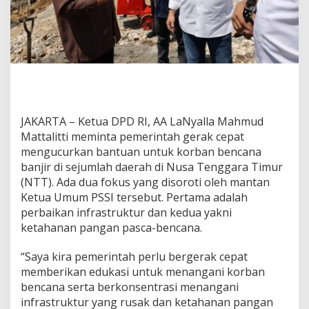
u
a
D
P
D
R
I
D
o
JAKARTA – Ketua DPD RI, AA LaNyalla Mahmud
r
o
Mattalitti meminta pemerintah gerak cepat
n
mengucurkan bantuan untuk korban bencana
g
banjir di sejumlah daerah di Nusa Tenggara Timur
P
(NTT). Ada dua fokus yang disoroti oleh mantan
e
m
Ketua Umum PSSI tersebut. Pertama adalah
e
perbaikan infrastruktur dan kedua yakni
r
ketahanan pangan pasca-bencana.
i
n
“Saya kira pemerintah perlu bergerak cepat
t
a
memberikan edukasi untuk menangani korban
h
bencana serta berkonsentrasi menangani
G
infrastruktur yang rusak dan ketahanan pangan
e