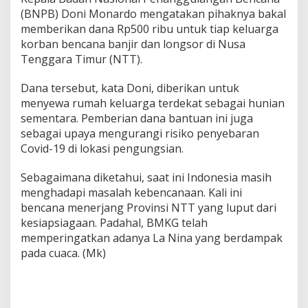
n
(BNPB) Doni Monardo mengatakan pihaknya bakal
c
memberikan dana Rp500 ribu untuk tiap keluarga
a
korban bencana banjir dan longsor di Nusa
n
Tenggara Timur (NTT).
a
N
T
Dana tersebut, kata Doni, diberikan untuk
T
menyewa rumah keluarga terdekat sebagai hunian
sementara. Pemberian dana bantuan ini juga
sebagai upaya mengurangi risiko penyebaran
Covid-19 di lokasi pengungsian.
Sebagaimana diketahui, saat ini Indonesia masih
menghadapi masalah kebencanaan. Kali ini
bencana menerjang Provinsi NTT yang luput dari
kesiapsiagaan. Padahal, BMKG telah
memperingatkan adanya La Nina yang berdampak
pada cuaca. (Mk)