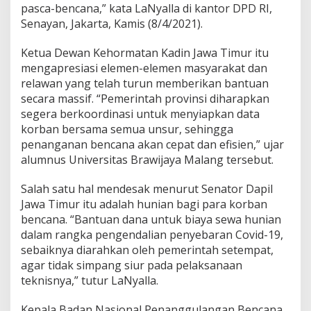
pasca-bencana,” kata LaNyalla di kantor DPD RI,
r
Senayan, Jakarta, Kamis (8/4/2021).
a
k
C
Ketua Dewan Kehormatan Kadin Jawa Timur itu
e
mengapresiasi elemen-elemen masyarakat dan
p
relawan yang telah turun memberikan bantuan
a
secara massif. “Pemerintah provinsi diharapkan
t
K
segera berkoordinasi untuk menyiapkan data
u
korban bersama semua unsur, sehingga
c
penanganan bencana akan cepat dan efisien,” ujar
u
alumnus Universitas Brawijaya Malang tersebut.
r
k
a
Salah satu hal mendesak menurut Senator Dapil
n
Jawa Timur itu adalah hunian bagi para korban
B
bencana. “Bantuan dana untuk biaya sewa hunian
a
dalam rangka pengendalian penyebaran Covid-19,
n
t
sebaiknya diarahkan oleh pemerintah setempat,
u
agar tidak simpang siur pada pelaksanaan
a
teknisnya,” tutur LaNyalla.
n
B
Kepala Badan Nasional Penanggulangan Bencana
e