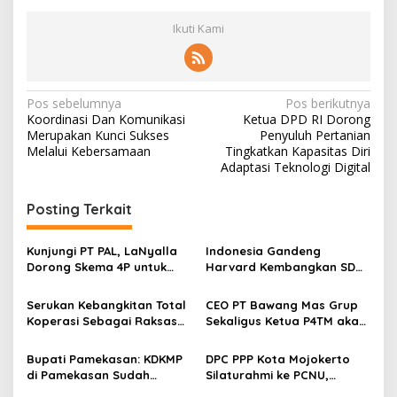
Ikuti Kami
N
Pos sebelumnya
Pos berikutnya
Koordinasi Dan Komunikasi
Ketua DPD RI Dorong
a
Merupakan Kunci Sukses
Penyuluh Pertanian
v
Melalui Kebersamaan
Tingkatkan Kapasitas Diri
Adaptasi Teknologi Digital
i
g
Posting Terkait
a
s
Kunjungi PT PAL, LaNyalla
Indonesia Gandeng
Dorong Skema 4P untuk
Harvard Kembangkan SDM
i
Wujudkan TKDN Maritim
Unggul dan Riset Berkelas
p
Nasional
Dunia
Serukan Kebangkitan Total
CEO PT Bawang Mas Grup
Koperasi Sebagai Raksasa
Sekaligus Ketua P4TM akan
o
Ekonomi di Harkopnas ke-
Memperjuangkan Petani
s
79
Tembakau di Madura
Bupati Pamekasan: KDKMP
DPC PPP Kota Mojokerto
di Pamekasan Sudah
Silaturahmi ke PCNU,
Beroperasi, Target 180 Unit
Perkuat Kolaborasi untuk