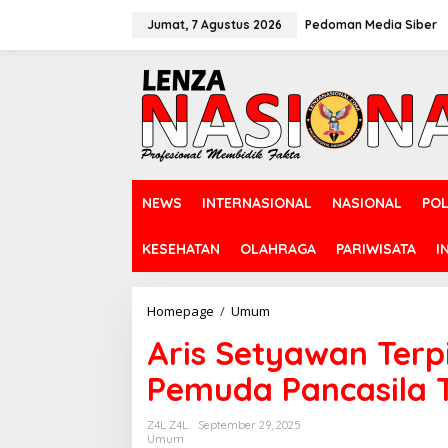
L
e
Jumat, 7 Agustus 2026
Pedoman Media Siber
w
a
t
i
k
e
k
o
n
NEWS
INTERNASIONAL
NASIONAL
POL
t
e
n
KESEHATAN
OLAHRAGA
PARIWISATA
I
Homepage
/
Umum
A
r
Aris Setyawan Terp
i
s
Pemuda Pancasila T
S
e
t
Z4L Z4L
September 29, 2025
y
Umum