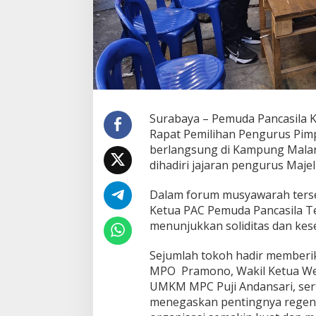
P
A
C
P
e
m
u
d
a
Surabaya – Pemuda Pancasila 
P
Rapat Pemilihan Pengurus Pimp
a
n
berlangsung di Kampung Malang
c
dihadiri jajaran pengurus Maje
a
s
Dalam forum musyawarah terseb
i
Ketua PAC Pemuda Pancasila Teg
l
a
menunjukkan soliditas dan kese
T
e
Sejumlah tokoh hadir memberi
g
MPO Pramono, Wakil Ketua Wei
a
UMKM MPC Puji Andansari, ser
l
s
menegaskan pentingnya regene
a