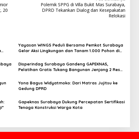
nior
Polemik SPPG di Villa Bukit Mas Surabaya,
, 20
DPRD Tekankan Dialog dan Kesepakatan
Relokasi
Yayasan WINGS Peduli Bersama Pemkot Surabaya
a
Gelar Aksi Lingkungan dan Tanam 1.000 Pohon di
Pesisir Romokalisari
rabaya
Disperindag Surabaya Gandeng GAPEKNAS,
Pelatihan Gratis Tukang Bangunan Jenjang 2 Resmi
Dimulai
gun
Yona Bagus Widyatmoko: Dari Matras Jujitsu ke
Gedung DPRD
ah:
Gapeknas Surabaya Dukung Percepatan Sertifikasi
i”
Tenaga Konstruksi Warga Kota