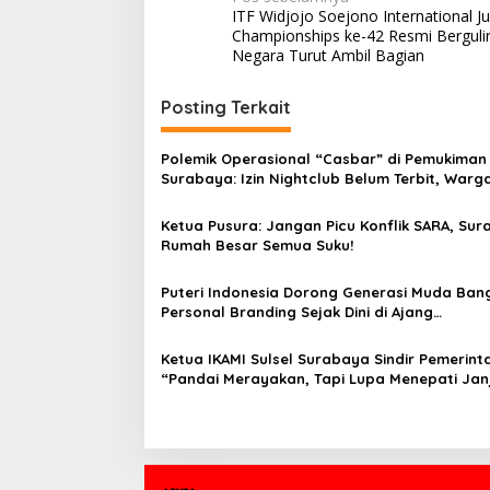
N
ITF Widjojo Soejono International Ju
a
Championships ke-42 Resmi Bergulir
v
Negara Turut Ambil Bagian
i
Posting Terkait
g
a
Polemik Operasional “Casbar” di Pemukiman
s
Surabaya: Izin Nightclub Belum Terbit, Warg
Keluhkan Kebisingan dan Intimidasi
i
Ketua Pusura: Jangan Picu Konflik SARA, Su
p
Rumah Besar Semua Suku!
o
Puteri Indonesia Dorong Generasi Muda Ban
s
Personal Branding Sejak Dini di Ajang
Commposition 2025
Ketua IKAMI Sulsel Surabaya Sindir Pemerint
“Pandai Merayakan, Tapi Lupa Menepati Janj