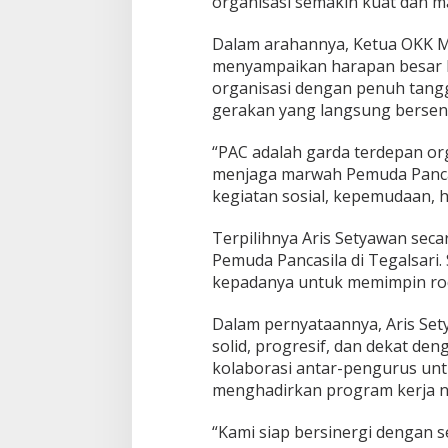
organisasi semakin kuat dan m
r
i
Dalam arahannya, Ketua OKK M
2
menyampaikan harapan besar k
0
2
organisasi dengan penuh tang
5
gerakan yang langsung bersen
–
2
“PAC adalah garda terdepan o
0
menjaga marwah Pemuda Pancas
2
8
kegiatan sosial, kepemudaan, 
Terpilihnya Aris Setyawan seca
Pemuda Pancasila di Tegalsari
kepadanya untuk memimpin roda
Dalam pernyataannya, Aris Se
solid, progresif, dan dekat d
kolaborasi antar-pengurus unt
menghadirkan program kerja n
“Kami siap bersinergi dengan s