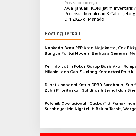
N
Pos sebelumnya
Awal Januari, KONI Jatim Inventaris A
a
Potensial Medali dari 8 Cabor Jelan
v
Diri 2026 di Manado
i
Posting Terkait
g
a
Nahkoda Baru PPP Kota Mojokerto, Cak Rizk
s
Bangun Partai Modern Berbasis Generasi M
i
Perindo Jatim Fokus Garap Basis Akar Rumpu
p
Milenial dan Gen Z Jelang Kontestasi Politik
Mendatang
o
Dilantik sebagai Ketua DPRD Surabaya, Syai
s
Zuhri Prioritaskan Soliditas Internal dan Sine
dengan Pemkot
Polemik Operasional “Casbar” di Pemukiman
Surabaya: Izin Nightclub Belum Terbit, Warg
Keluhkan Kebisingan dan Intimidasi