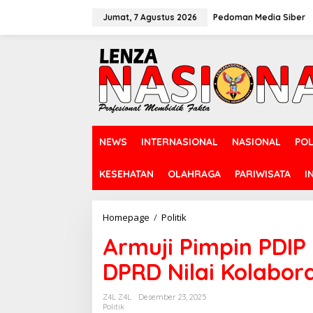
L
e
Jumat, 7 Agustus 2026
Pedoman Media Siber
w
a
t
i
k
e
k
o
n
NEWS
INTERNASIONAL
NASIONAL
POL
t
e
n
KESEHATAN
OLAHRAGA
PARIWISATA
I
Homepage
/
Politik
A
r
Armuji Pimpin PDIP
m
u
DPRD Nilai Kolabora
j
i
P
Z4L Z4L
Desember 23, 2025
i
Politik