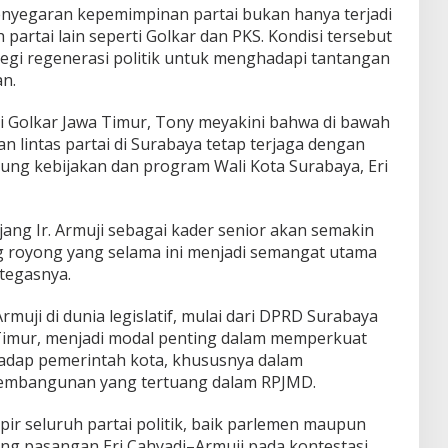
nyegaran kepemimpinan partai bukan hanya terjadi
 partai lain seperti Golkar dan PKS. Kondisi tersebut
rategi regenerasi politik untuk menghadapi tantangan
an.
i Golkar Jawa Timur, Tony meyakini bahwa di bawah
 lintas partai di Surabaya tetap terjaga dengan
ng kebijakan dan program Wali Kota Surabaya, Eri
ang Ir. Armuji sebagai kader senior akan semakin
 royong yang selama ini menjadi semangat utama
tegasnya.
rmuji di dunia legislatif, mulai dari DPRD Surabaya
Timur, menjadi modal penting dalam memperkuat
rhadap pemerintah kota, khususnya dalam
 pembangunan yang tertuang dalam RPJMD.
r seluruh partai politik, baik parlemen maupun
g pasangan Eri Cahyadi–Armuji pada kontestasi