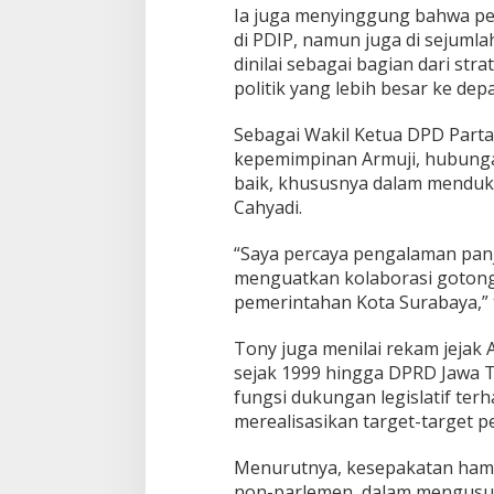
a
Ia juga menyinggung bahwa pe
r
di PDIP, namun juga di sejumlah
t
dinilai sebagai bagian dari st
a
politik yang lebih besar ke dep
i
K
i
Sebagai Wakil Ketua DPD Parta
a
kepemimpinan Armuji, hubungan
n
baik, khususnya dalam menduku
S
Cahyadi.
o
l
i
“Saya percaya pengalaman panj
d
menguatkan kolaborasi gotong
pemerintahan Kota Surabaya,” 
Tony juga menilai rekam jejak A
sejak 1999 hingga DPRD Jawa 
fungsi dukungan legislatif te
merealisasikan target-target
Menurutnya, kesepakatan hampi
non-parlemen, dalam mengusun