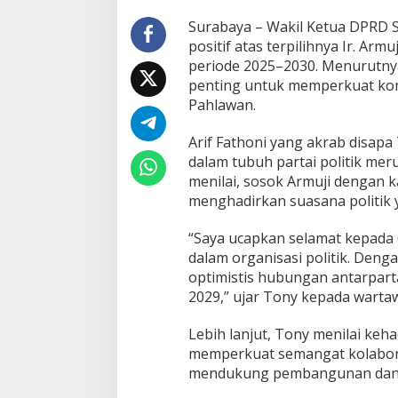
D
P
Surabaya – Wakil Ketua DPRD S
R
positif atas terpilihnya Ir. A
D
periode 2025–2030. Menurutny
N
penting untuk memperkuat komun
i
Pahlawan.
l
a
i
Arif Fathoni yang akrab disap
K
dalam tubuh partai politik mer
o
menilai, sosok Armuji dengan
l
menghadirkan suasana politik y
a
b
o
“Saya ucapkan selamat kepada 
r
dalam organisasi politik. Den
a
optimistis hubungan antarpart
s
2029,” ujar Tony kepada wartaw
i
A
n
Lebih lanjut, Tony menilai ke
t
memperkuat semangat kolabora
a
mendukung pembangunan dan k
r
p