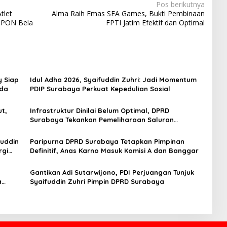
Pos berikutnya
tlet
Alma Raih Emas SEA Games, Bukti Pembinaan
g PON Bela
FPTI Jatim Efektif dan Optimal
y Siap
Idul Adha 2026, Syaifuddin Zuhri: Jadi Momentum
uda
PDIP Surabaya Perkuat Kepedulian Sosial
t,
Infrastruktur Dinilai Belum Optimal, DPRD
Surabaya Tekankan Pemeliharaan Saluran
Berkelanjutan
fuddin
Paripurna DPRD Surabaya Tetapkan Pimpinan
rgi
Definitif, Anas Karno Masuk Komisi A dan Banggar
Gantikan Adi Sutarwijono, PDI Perjuangan Tunjuk
a
Syaifuddin Zuhri Pimpin DPRD Surabaya