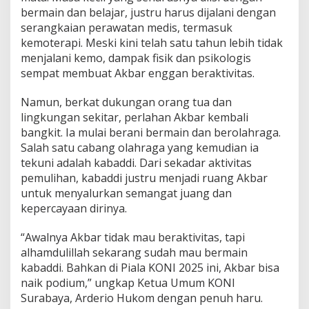
i
bermain dan belajar, justru harus dijalani dengan
N
serangkaian perawatan medis, termasuk
a
kemoterapi. Meski kini telah satu tahun lebih tidak
i
menjalani kemo, dampak fisik dan psikologis
k
P
sempat membuat Akbar enggan beraktivitas.
o
d
Namun, berkat dukungan orang tua dan
i
lingkungan sekitar, perlahan Akbar kembali
u
bangkit. Ia mulai berani bermain dan berolahraga.
m
d
Salah satu cabang olahraga yang kemudian ia
i
tekuni adalah kabaddi. Dari sekadar aktivitas
P
pemulihan, kabaddi justru menjadi ruang Akbar
i
untuk menyalurkan semangat juang dan
a
kepercayaan dirinya.
l
a
K
“Awalnya Akbar tidak mau beraktivitas, tapi
O
alhamdulillah sekarang sudah mau bermain
N
kabaddi. Bahkan di Piala KONI 2025 ini, Akbar bisa
I
naik podium,” ungkap Ketua Umum KONI
2
0
Surabaya, Arderio Hukom dengan penuh haru.
2