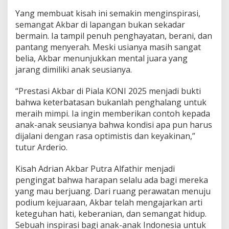
5
Yang membuat kisah ini semakin menginspirasi,
,
semangat Akbar di lapangan bukan sekadar
A
bermain. Ia tampil penuh penghayatan, berani, dan
r
d
pantang menyerah. Meski usianya masih sangat
e
belia, Akbar menunjukkan mental juara yang
r
jarang dimiliki anak seusianya.
i
o
“Prestasi Akbar di Piala KONI 2025 menjadi bukti
H
u
bahwa keterbatasan bukanlah penghalang untuk
k
meraih mimpi. Ia ingin memberikan contoh kepada
o
anak-anak seusianya bahwa kondisi apa pun harus
m
dijalani dengan rasa optimistis dan keyakinan,”
:
S
tutur Arderio.
a
n
Kisah Adrian Akbar Putra Alfathir menjadi
g
pengingat bahwa harapan selalu ada bagi mereka
a
yang mau berjuang. Dari ruang perawatan menuju
t
M
podium kejuaraan, Akbar telah mengajarkan arti
e
keteguhan hati, keberanian, dan semangat hidup.
n
Sebuah inspirasi bagi anak-anak Indonesia untuk