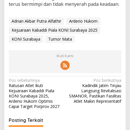
g
terus bermimpi dan tidak menyerah pada keadaan.
i
n
s
p
Adrian Akbar Putra Alfathir
Arderio Hukom
i
Kejuaraan Kabaddi Piala KONI Surabaya 2025
r
a
KONI Surabaya
Tumor Mata
s
i
!
Ikuti Kami
N
Pos sebelumnya
Pos berikutnya
Ratusan Atlet Ikuti
Kadindik Jatim Tinjau
a
Kejuaraan Kabaddi Piala
Langsung Revitalisasi
v
KONI Surabaya 2025,
SMANOR, Pastikan Fasilitas
Arderio Hukom Optimis
Atlet Makin Representatif
i
Capai Target Porprov 2027
g
Posting Terkait
a