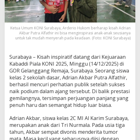
,
S
i
s
w
Ketua Umum KONI Surabaya, Arderio Hukom berharap kisah Adrian
a
Akbar Putra Alfathir ini bisa menginspirasi anak-anak seusianya
M
untuk tak mudah menyerah pada keadaan. (Foto: KONI Surabaya)
I
A
l
Surabaya – Kisah inspiratif datang dari Kejuaraan
K
Kabaddi Piala KONI 2025, Minggu (14/12/2025) di
a
GOR Gelanggang Remaja, Surabaya. Seorang siswa
r
i
kelas 2 sekolah dasar, Adrian Akbar Putra Alfathir,
m
berhasil mencuri perhatian publik setelah sukses
S
naik podium dalam ajang tersebut. Di balik prestasi
u
gemilangnya, tersimpan perjuangan panjang yang
r
penuh haru dan semangat hidup luar biasa.
a
b
a
Adrian Akbar, siswa kelas 2C MI Al Karim Surabaya,
y
merupakan anak dari Tri Nurmala. Pada usia tiga
a
tahun, Akbar sempat divonis menderita tumor
I
mata. Masa kecil yang seharusnya diisi dengan
n