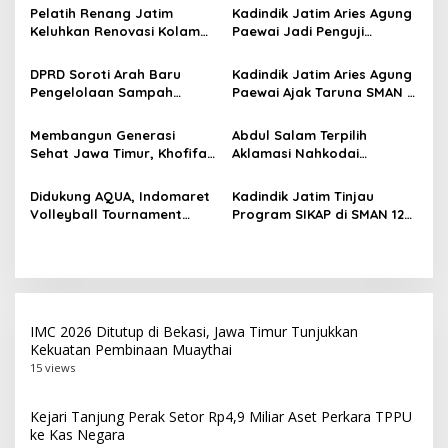
s
Pelatih Renang Jatim
Kadindik Jatim Aries Agung
i
Keluhkan Renovasi Kolam
Paewai Jadi Penguji
p
Kertajaya Mangkrak,
Seminar Evaluasi PKN
Persiapan Menuju PON 2028
Tingkat II 2026, Tekankan
DPRD Soroti Arah Baru
Kadindik Jatim Aries Agung
o
Terganggu
Inovasi Berdampak bagi
Pengelolaan Sampah
Paewai Ajak Taruna SMAN 2
Masyarakat
s
Surabaya Usai Kebakaran
Taruna Pamong Praja
TPA Benowo
Bojonegoro Budayakan
Membangun Generasi
Abdul Salam Terpilih
Hidup Sehat Lewat Senam
Sehat Jawa Timur, Khofifah
Aklamasi Nahkodai
Pagi
Terima Audiensi PERSAGI
Shindoka Jatim Periode
Bersama Kadindik Aries
2026-2031
Didukung AQUA, Indomaret
Kadindik Jatim Tinjau
Agung Paewai
Volleyball Tournament
Program SIKAP di SMAN 12
2026 Hadir di Probolinggo
Surabaya, Dorong
Raya dan Tulungagung
Kemandirian dan
Ketahanan Pangan Sekolah
IMC 2026 Ditutup di Bekasi, Jawa Timur Tunjukkan
Kekuatan Pembinaan Muaythai
15 views
Kejari Tanjung Perak Setor Rp4,9 Miliar Aset Perkara TPPU
ke Kas Negara