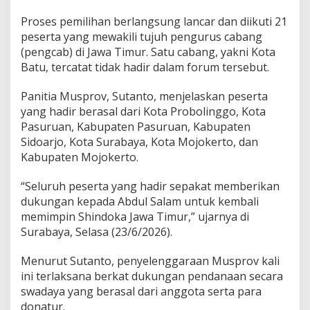
i
Proses pemilihan berlangsung lancar dan diikuti 21
m
P
peserta yang mewakili tujuh pengurus cabang
e
(pengcab) di Jawa Timur. Satu cabang, yakni Kota
r
Batu, tercatat tidak hadir dalam forum tersebut.
i
o
Panitia Musprov, Sutanto, menjelaskan peserta
d
e
yang hadir berasal dari Kota Probolinggo, Kota
2
Pasuruan, Kabupaten Pasuruan, Kabupaten
0
Sidoarjo, Kota Surabaya, Kota Mojokerto, dan
2
Kabupaten Mojokerto.
6
-
2
“Seluruh peserta yang hadir sepakat memberikan
0
dukungan kepada Abdul Salam untuk kembali
3
memimpin Shindoka Jawa Timur,” ujarnya di
1
Surabaya, Selasa (23/6/2026).
Menurut Sutanto, penyelenggaraan Musprov kali
ini terlaksana berkat dukungan pendanaan secara
swadaya yang berasal dari anggota serta para
donatur.