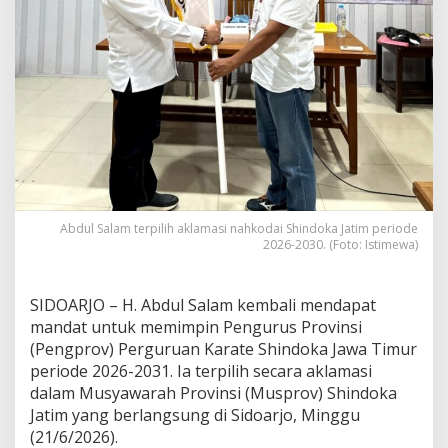
l
a
m
a
s
i
N
a
h
k
o
d
a
Abdul Salam terpilih aklamasi nahkodai Shindoka Jatim periode
2026-2030. (Foto: Istimewa)
i
S
h
i
SIDOARJO – H. Abdul Salam kembali mendapat
n
mandat untuk memimpin Pengurus Provinsi
d
(Pengprov) Perguruan Karate Shindoka Jawa Timur
o
periode 2026-2031. Ia terpilih secara aklamasi
k
a
dalam Musyawarah Provinsi (Musprov) Shindoka
J
Jatim yang berlangsung di Sidoarjo, Minggu
a
(21/6/2026).
t