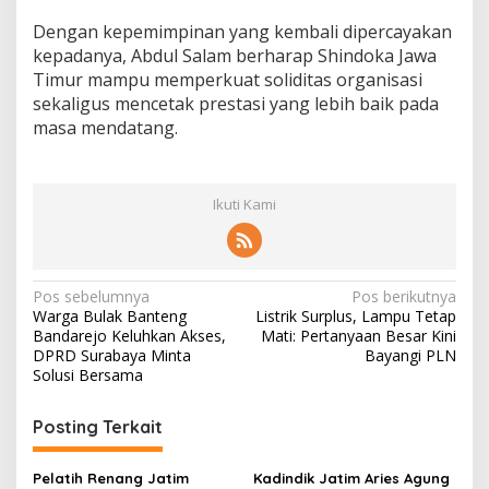
Dengan kepemimpinan yang kembali dipercayakan
kepadanya, Abdul Salam berharap Shindoka Jawa
Timur mampu memperkuat soliditas organisasi
sekaligus mencetak prestasi yang lebih baik pada
masa mendatang.
Ikuti Kami
N
Pos sebelumnya
Pos berikutnya
Warga Bulak Banteng
Listrik Surplus, Lampu Tetap
a
Bandarejo Keluhkan Akses,
Mati: Pertanyaan Besar Kini
v
DPRD Surabaya Minta
Bayangi PLN
Solusi Bersama
i
g
Posting Terkait
a
s
Pelatih Renang Jatim
Kadindik Jatim Aries Agung