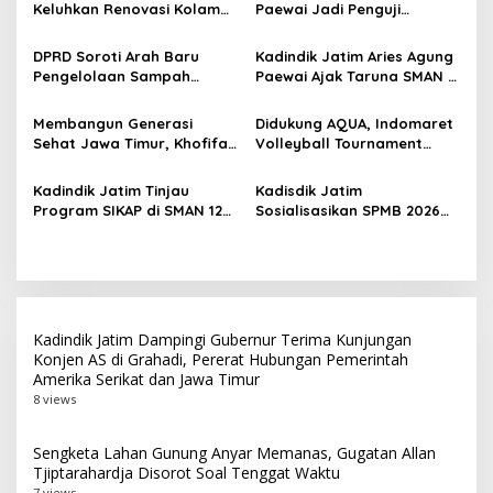
Keluhkan Renovasi Kolam
Paewai Jadi Penguji
i
Kertajaya Mangkrak,
Seminar Evaluasi PKN
p
Persiapan Menuju PON 2028
Tingkat II 2026, Tekankan
DPRD Soroti Arah Baru
Kadindik Jatim Aries Agung
Terganggu
Inovasi Berdampak bagi
Pengelolaan Sampah
Paewai Ajak Taruna SMAN 2
o
Masyarakat
Surabaya Usai Kebakaran
Taruna Pamong Praja
s
TPA Benowo
Bojonegoro Budayakan
Membangun Generasi
Didukung AQUA, Indomaret
Hidup Sehat Lewat Senam
Sehat Jawa Timur, Khofifah
Volleyball Tournament
Pagi
Terima Audiensi PERSAGI
2026 Hadir di Probolinggo
Bersama Kadindik Aries
Raya dan Tulungagung
Kadindik Jatim Tinjau
Kadisdik Jatim
Agung Paewai
Program SIKAP di SMAN 12
Sosialisasikan SPMB 2026
Surabaya, Dorong
Lewat Talkshow Radio
Kemandirian dan
Suara Surabaya, Tekankan
Ketahanan Pangan Sekolah
Pentingnya Memahami
Juknis dan Tahapan
Pendaftaran
Kadindik Jatim Dampingi Gubernur Terima Kunjungan
Konjen AS di Grahadi, Pererat Hubungan Pemerintah
Amerika Serikat dan Jawa Timur
8 views
Sengketa Lahan Gunung Anyar Memanas, Gugatan Allan
Tjiptarahardja Disorot Soal Tenggat Waktu
7 views