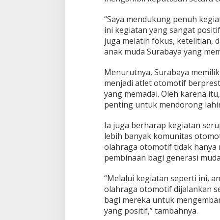
d
a
“Saya mendukung penuh kegiata
S
ini kegiatan yang sangat posit
u
juga melatih fokus, ketelitian, 
r
a
anak muda Surabaya yang memili
b
a
Menurutnya, Surabaya memilik
y
menjadi atlet otomotif berpre
a
yang memadai. Oleh karena itu,
K
e
penting untuk mendorong lahi
m
b
Ia juga berharap kegiatan ser
a
lebih banyak komunitas otomot
n
olahraga otomotif tidak hanya 
g
k
pembinaan bagi generasi muda
a
n
“Melalui kegiatan seperti ini,
B
olahraga otomotif dijalankan se
a
bagi mereka untuk mengembang
k
a
yang positif,” tambahnya.
t