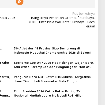
Pos berikutnya
 Kota 2026
Bangkitnya Penonton Otomotif Surabaya,
6.000 Tiket Piala Wali Kota Surabaya Ludes
Terjual
a,
514 Atlet dari 18 Provinsi Siap Bertarung di
Indonesia Muaythai Championship 2026 di Bekasi
 Atlet
Soekarno Cup U-17 2026 Hadir dengan Wajah Baru,
Ada Wasit Perempuan dan Penghargaan Man of
the Match
erita,
Pengurus Baru ABTI Jatim Dikukuhkan, Targetkan
i
Jawa Timur Jadi Barometer Bola Tangan
Indonesia
6
Piala Presiden 2026 Cetak Rekor Rating TV
 Rumah
Nasional, Hadiah Juara Naik Jadi Rp8 Miliar