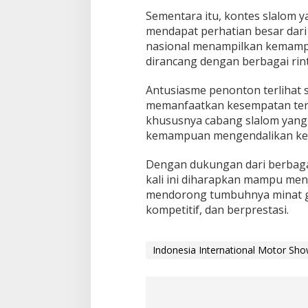
O
Sementara itu, kontes slalom y
t
mendapat perhatian besar dar
o
nasional menampilkan kemampu
m
o
dirancang dengan berbagai rin
t
i
Antusiasme penonton terlihat 
f
memanfaatkan kesempatan ters
khususnya cabang slalom yang
kemampuan mengendalikan ke
Dengan dukungan dari berbagai
kali ini diharapkan mampu men
mendorong tumbuhnya minat ge
kompetitif, dan berprestasi.
Indonesia International Motor Sh