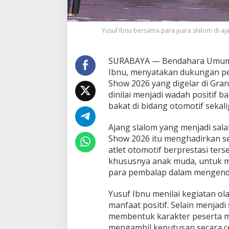
a
l
o
Yusuf Ibnu bersama para juara slalom di aja
m
d
i
SURABAYA — Bendahara Umum Ik
I
I
Ibnu, menyatakan dukungan pe
M
Show 2026 yang digelar di Gran
S
dinilai menjadi wadah positif 
2
bakat di bidang otomotif seka
0
2
6
Ajang slalom yang menjadi sala
,
Show 2026 itu menghadirkan se
D
atlet otomotif berprestasi te
o
khususnya anak muda, untuk 
r
o
para pembalap dalam mengenda
n
g
Yusuf Ibnu menilai kegiatan ol
P
manfaat positif. Selain menjad
e
membentuk karakter peserta me
m
u
mengambil keputusan secara c