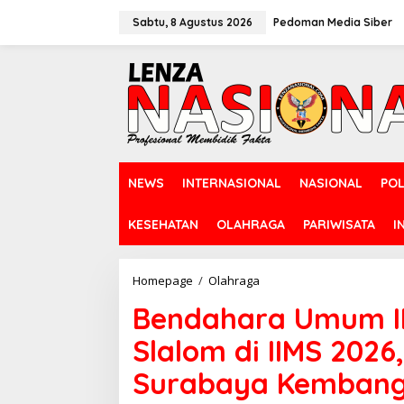
L
e
Sabtu, 8 Agustus 2026
Pedoman Media Siber
w
a
t
i
k
e
k
o
n
NEWS
INTERNASIONAL
NASIONAL
POL
t
e
n
KESEHATAN
OLAHRAGA
PARIWISATA
I
Homepage
/
Olahraga
B
e
Bendahara Umum I
n
d
Slalom di IIMS 202
a
h
Surabaya Kembang
a
r