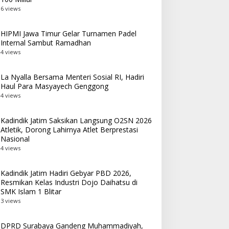
6 views
HIPMI Jawa Timur Gelar Turnamen Padel
Internal Sambut Ramadhan
4 views
La Nyalla Bersama Menteri Sosial RI, Hadiri
Haul Para Masyayech Genggong
4 views
Kadindik Jatim Saksikan Langsung O2SN 2026
Atletik, Dorong Lahirnya Atlet Berprestasi
Nasional
4 views
Kadindik Jatim Hadiri Gebyar PBD 2026,
Resmikan Kelas Industri Dojo Daihatsu di
SMK Islam 1 Blitar
3 views
DPRD Surabaya Gandeng Muhammadiyah,