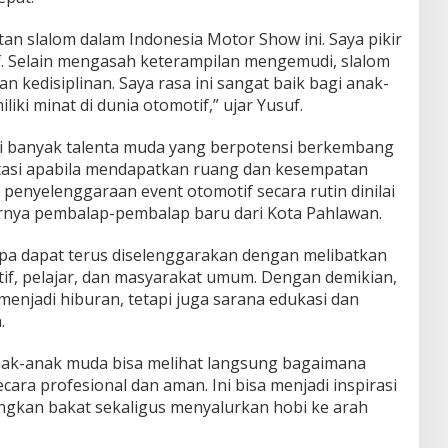
n slalom dalam Indonesia Motor Show ini. Saya pikir
if. Selain mengasah keterampilan mengemudi, slalom
dan kedisiplinan. Saya rasa ini sangat baik bagi anak-
ki minat di dunia otomotif,” ujar Yusuf.
i banyak talenta muda yang berpotensi berkembang
stasi apabila mendapatkan ruang dan kesempatan
 penyelenggaraan event otomotif secara rutin dinilai
rnya pembalap-pembalap baru dari Kota Pahlawan.
upa dapat terus diselenggarakan dengan melibatkan
if, pelajar, dan masyarakat umum. Dengan demikian,
menjadi hiburan, tetapi juga sarana edukasi dan
.
 anak-anak muda bisa melihat langsung bagaimana
cara profesional dan aman. Ini bisa menjadi inspirasi
kan bakat sekaligus menyalurkan hobi ke arah