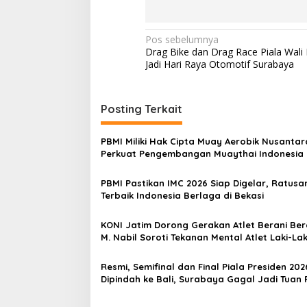
N
Pos sebelumnya
Drag Bike dan Drag Race Piala Wali
a
Jadi Hari Raya Otomotif Surabaya
v
i
Posting Terkait
g
a
PBMI Miliki Hak Cipta Muay Aerobik Nusantar
s
Perkuat Pengembangan Muaythai Indonesia
i
PBMI Pastikan IMC 2026 Siap Digelar, Ratusan
p
Terbaik Indonesia Berlaga di Bekasi
o
KONI Jatim Dorong Gerakan Atlet Berani Berc
s
M. Nabil Soroti Tekanan Mental Atlet Laki-Lak
Resmi, Semifinal dan Final Piala Presiden 202
Dipindah ke Bali, Surabaya Gagal Jadi Tuan
Laga Puncak