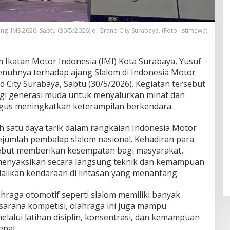
ng IIMS 2026, Sabtu (30/5/2026) di Grand City Surabaya. (Foto: Istimewa)
atan Motor Indonesia (IMI) Kota Surabaya, Yusuf
nuhnya terhadap ajang Slalom di Indonesia Motor
d City Surabaya, Sabtu (30/5/2026). Kegiatan tersebut
bagi generasi muda untuk menyalurkan minat dan
ligus meningkatkan keterampilan berkendara.
h satu daya tarik dalam rangkaian Indonesia Motor
jumlah pembalap slalom nasional. Kehadiran para
rsebut memberikan kesempatan bagi masyarakat,
menyaksikan secara langsung teknik dan kemampuan
likan kendaraan di lintasan yang menantang.
ahraga otomotif seperti slalom memiliki banyak
i sarana kompetisi, olahraga ini juga mampu
lalui latihan disiplin, konsentrasi, dan kemampuan
epat.